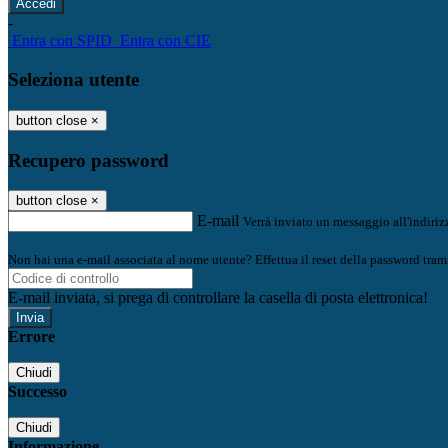
-
Entra con SPID
Entra con CIE
Seleziona utente
button close
×
Recupero password
button close
×
E-mail
Verrà inviato un messaggio all'indirizz
Non hai una e-mail associata al nome utente? Effettua il reset della password tram
E-mail inviata, si prega di controllare la casella di posta elettronica!
Errore
Chiudi
Successo
Chiudi
Informazione