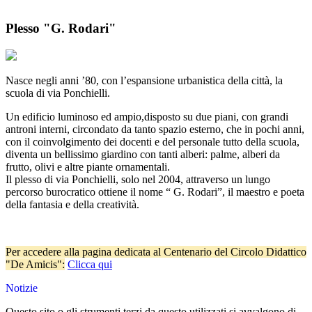
Plesso "G. Rodari"
Nasce negli anni ’80, con l’espansione urbanistica della città, la
scuola di via Ponchielli.
Un edificio luminoso ed ampio,disposto su due piani, con grandi
antroni interni, circondato da tanto spazio esterno, che in pochi anni,
con il coinvolgimento dei docenti e del personale tutto della scuola,
diventa un bellissimo giardino con tanti alberi: palme, alberi da
frutto, olivi e altre piante ornamentali.
Il plesso di via Ponchielli, solo nel 2004, attraverso un lungo
percorso burocratico ottiene il nome “ G. Rodari”, il maestro e poeta
della fantasia e della creatività.
Per accedere alla pagina dedicata al Centenario del Circolo Didattico
"De Amicis":
Clicca qui
Notizie
Questo sito o gli strumenti terzi da questo utilizzati si avvalgono di