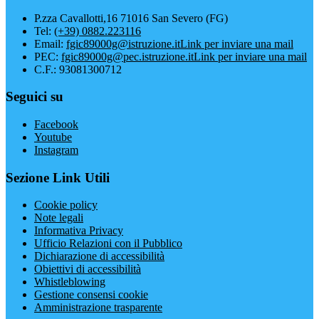
P.zza Cavallotti,16 71016 San Severo (FG)
Tel:
(+39) 0882.223116
Email:
fgic89000g@istruzione.it
Link per inviare una mail
PEC:
fgic89000g@pec.istruzione.it
Link per inviare una mail
C.F.: 93081300712
Seguici su
Facebook
Youtube
Instagram
Sezione Link Utili
Cookie policy
Note legali
Informativa Privacy
Ufficio Relazioni con il Pubblico
Dichiarazione di accessibilità
Obiettivi di accessibilità
Whistleblowing
Gestione consensi cookie
Amministrazione trasparente