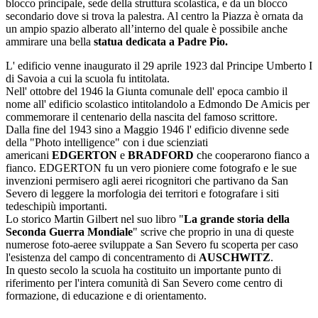
blocco principale, sede della struttura scolastica, e da un blocco
secondario dove si trova la palestra. Al centro la Piazza è ornata da
un ampio spazio alberato all’interno del quale è possibile anche
ammirare una bella
statua dedicata a Padre Pio.
L' edificio venne inaugurato il 29 aprile 1923 dal Principe Umberto I
di Savoia a cui la scuola fu intitolata.
Nell' ottobre del 1946 la Giunta comunale dell' epoca cambio il
nome all' edificio scolastico intitolandolo a Edmondo De Amicis per
commemorare il centenario della nascita del famoso scrittore.
Dalla fine del 1943 sino a Maggio 1946 l' edificio divenne sede
della "Photo intelligence" con i due scienziati
americani
EDGERTON
e
BRADFORD
che cooperarono fianco a
fianco. EDGERTON fu un vero pioniere come fotografo e le sue
invenzioni permisero agli aerei ricognitori che partivano da San
Severo di leggere la morfologia dei territori e fotografare i siti
tedeschipiù importanti.
Lo storico Martin Gilbert nel suo libro "
La grande storia della
Seconda Guerra Mondiale
" scrive che proprio in una di queste
numerose foto-aeree sviluppate a San Severo fu scoperta per caso
l'esistenza del campo di concentramento di
AUSCHWITZ
.
In questo secolo la scuola ha costituito un importante punto di
riferimento per l'intera comunità di San Severo come centro di
formazione, di educazione e di orientamento.