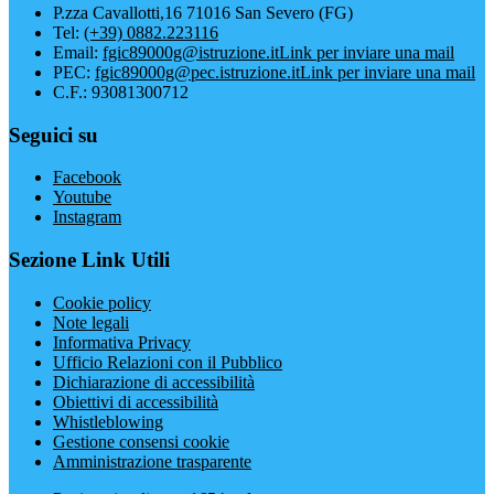
P.zza Cavallotti,16 71016 San Severo (FG)
Tel:
(+39) 0882.223116
Email:
fgic89000g@istruzione.it
Link per inviare una mail
PEC:
fgic89000g@pec.istruzione.it
Link per inviare una mail
C.F.: 93081300712
Seguici su
Facebook
Youtube
Instagram
Sezione Link Utili
Cookie policy
Note legali
Informativa Privacy
Ufficio Relazioni con il Pubblico
Dichiarazione di accessibilità
Obiettivi di accessibilità
Whistleblowing
Gestione consensi cookie
Amministrazione trasparente