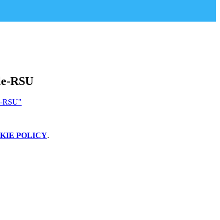
le-RSU
le-RSU"
KIE POLICY
.