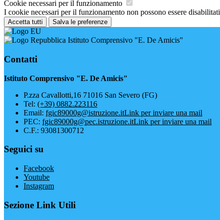
Cookie necessari per il funzionamento
I cookie necessari per il funzionamento non possono essere disabilitati.
Accetta tutti
Salva le preferenze
Istituto Comprensivo "E. De Amicis"
Contatti
Istituto Comprensivo "E. De Amicis"
P.zza Cavallotti,16 71016 San Severo (FG)
Tel:
(+39) 0882.223116
Email:
fgic89000g@istruzione.it
Link per inviare una mail
PEC:
fgic89000g@pec.istruzione.it
Link per inviare una mail
C.F.: 93081300712
Seguici su
Facebook
Youtube
Instagram
Sezione Link Utili