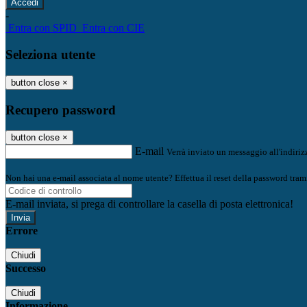
-
Entra con SPID
Entra con CIE
Seleziona utente
button close
×
Recupero password
button close
×
E-mail
Verrà inviato un messaggio all'indirizz
Non hai una e-mail associata al nome utente? Effettua il reset della password tram
E-mail inviata, si prega di controllare la casella di posta elettronica!
Errore
Chiudi
Successo
Chiudi
Informazione