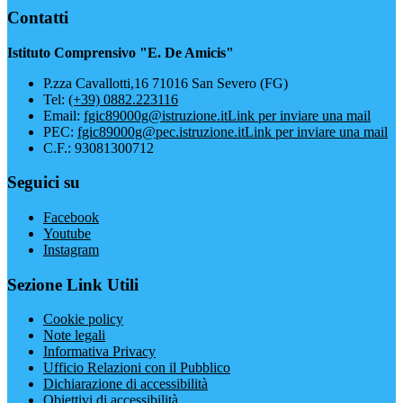
Contatti
Istituto Comprensivo "E. De Amicis"
P.zza Cavallotti,16 71016 San Severo (FG)
Tel:
(+39) 0882.223116
Email:
fgic89000g@istruzione.it
Link per inviare una mail
PEC:
fgic89000g@pec.istruzione.it
Link per inviare una mail
C.F.: 93081300712
Seguici su
Facebook
Youtube
Instagram
Sezione Link Utili
Cookie policy
Note legali
Informativa Privacy
Ufficio Relazioni con il Pubblico
Dichiarazione di accessibilità
Obiettivi di accessibilità