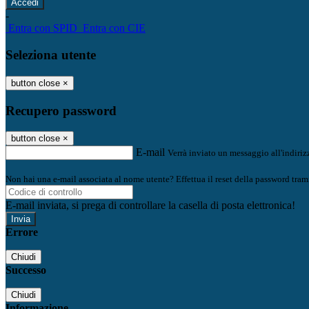
-
Entra con SPID
Entra con CIE
Seleziona utente
button close
×
Recupero password
button close
×
E-mail
Verrà inviato un messaggio all'indirizz
Non hai una e-mail associata al nome utente? Effettua il reset della password tram
E-mail inviata, si prega di controllare la casella di posta elettronica!
Errore
Chiudi
Successo
Chiudi
Informazione