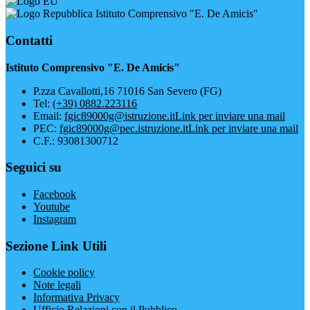
Istituto Comprensivo "E. De Amicis"
Contatti
Istituto Comprensivo "E. De Amicis"
P.zza Cavallotti,16 71016 San Severo (FG)
Tel:
(+39) 0882.223116
Email:
fgic89000g@istruzione.it
Link per inviare una mail
PEC:
fgic89000g@pec.istruzione.it
Link per inviare una mail
C.F.: 93081300712
Seguici su
Facebook
Youtube
Instagram
Sezione Link Utili
Cookie policy
Note legali
Informativa Privacy
Ufficio Relazioni con il Pubblico