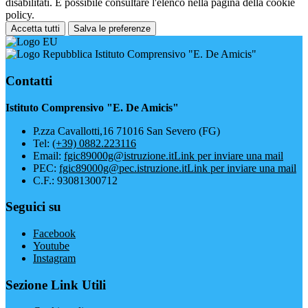
disabilitati. È possibile consultare l'elenco nella pagina della cookie
policy.
Accetta tutti
Salva le preferenze
Istituto Comprensivo "E. De Amicis"
Contatti
Istituto Comprensivo "E. De Amicis"
P.zza Cavallotti,16 71016 San Severo (FG)
Tel:
(+39) 0882.223116
Email:
fgic89000g@istruzione.it
Link per inviare una mail
PEC:
fgic89000g@pec.istruzione.it
Link per inviare una mail
C.F.: 93081300712
Seguici su
Facebook
Youtube
Instagram
Sezione Link Utili