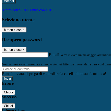
-
Entra con SPID
Entra con CIE
Seleziona utente
button close
×
Recupero password
button close
×
E-mail
Verrà inviato un messaggio all'indirizz
Non hai una e-mail associata al nome utente? Effettua il reset della password tram
E-mail inviata, si prega di controllare la casella di posta elettronica!
Errore
Chiudi
Successo
Chiudi
Informazione