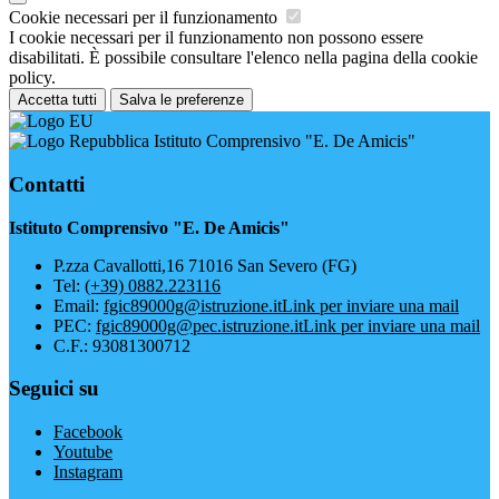
Cookie necessari per il funzionamento
I cookie necessari per il funzionamento non possono essere
disabilitati. È possibile consultare l'elenco nella pagina della cookie
policy.
Accetta tutti
Salva le preferenze
Istituto Comprensivo "E. De Amicis"
Contatti
Istituto Comprensivo "E. De Amicis"
P.zza Cavallotti,16 71016 San Severo (FG)
Tel:
(+39) 0882.223116
Email:
fgic89000g@istruzione.it
Link per inviare una mail
PEC:
fgic89000g@pec.istruzione.it
Link per inviare una mail
C.F.: 93081300712
Seguici su
Facebook
Youtube
Instagram