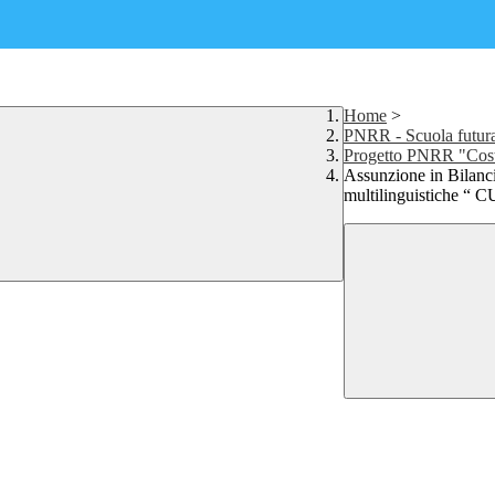
Home
>
PNRR - Scuola futur
Progetto PNRR "Costr
Assunzione in Bilan
multilinguistiche “