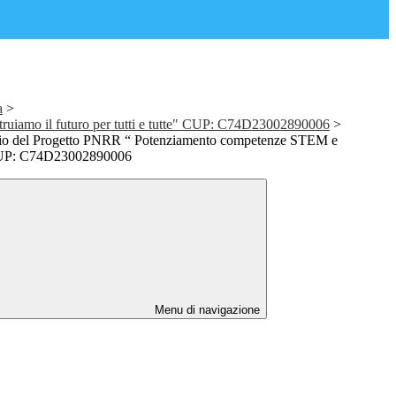
a
>
uiamo il futuro per tutti e tutte" CUP: C74D23002890006
>
cio del Progetto PNRR “ Potenziamento competenze STEM e
 CUP: C74D23002890006
Menu di navigazione