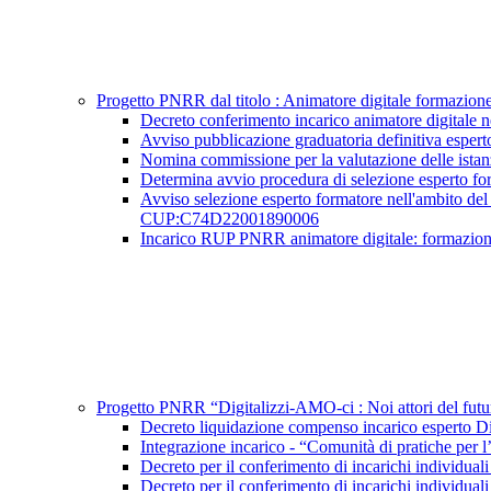
Progetto PNRR dal titolo : Animatore digitale formazi
Decreto conferimento incarico animatore digita
Avviso pubblicazione graduatoria definitiva esp
Nomina commissione per la valutazione delle ista
Determina avvio procedura di selezione esperto 
Avviso selezione esperto formatore nell'ambito del 
CUP:C74D22001890006
Incarico RUP PNRR animatore digitale: formazi
Progetto PNRR “Digitalizzi-AMO-ci : Noi attori del 
Decreto liquidazione compenso incarico espert
Integrazione incarico - “Comunità di pratiche
Decreto per il conferimento di incarichi indivi
Decreto per il conferimento di incarichi indivi