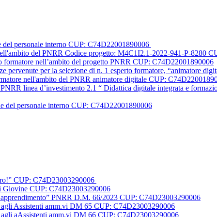
one del personale interno CUP: C74D22001890006
le nell'ambito del PNRR Codice progetto: M4C1I2.1-2022-941-P-828
erto formatore nell’ambito del progetto PNRR CUP: C74D22001890006
nze pervenute per la selezione di n. 1 esperto formatore, “animatore
formatore nell'ambito del PNRR animatore digitale CUP: C74D2200189
PNRR linea d’investimento 2.1 “ Didattica digitale integrata e formazione
one del personale interno CUP: C74D22001890006
futuro!” CUP: C74D23003290006
o Di Giovine CUP: C74D23003290006
 per l’apprendimento” PNRR D.M. 66/2023 CUP: C74D23003290006
duali agli Assistenti amm.vi DM 65 CUP: C74D23003290006
duali agli aAssistenti amm.vi DM 66 CUP: C74D23003290006