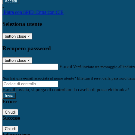
-
Entra con SPID
Entra con CIE
Seleziona utente
button close
×
Recupero password
button close
×
E-mail
Verrà inviato un messaggio all'indirizz
Non hai una e-mail associata al nome utente? Effettua il reset della password tram
E-mail inviata, si prega di controllare la casella di posta elettronica!
Errore
Chiudi
Successo
Chiudi
Informazione