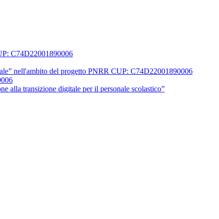
0 CUP: C74D22001890006
 digitale” nell'ambito del progetto PNRR CUP: C74D22001890006
0006
 alla transizione digitale per il personale scolastico”