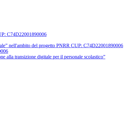
0 CUP: C74D22001890006
 digitale” nell'ambito del progetto PNRR CUP: C74D22001890006
0006
 alla transizione digitale per il personale scolastico”