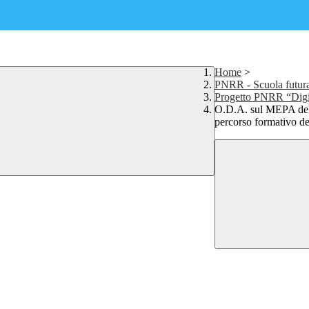
Home
>
PNRR - Scuola futur
Progetto PNRR “Digi
O.D.A. sul MEPA del s
percorso formativo