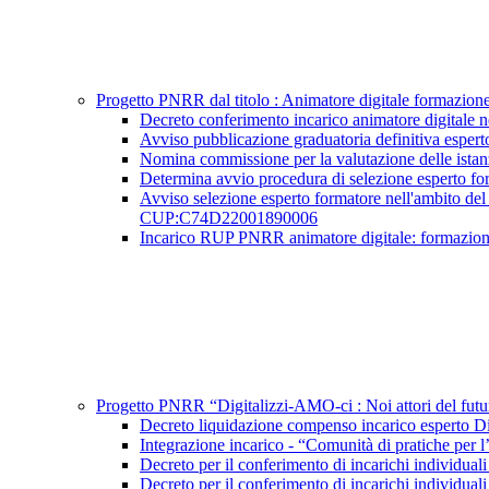
Progetto PNRR dal titolo : Animatore digitale formazi
Decreto conferimento incarico animatore digita
Avviso pubblicazione graduatoria definitiva esp
Nomina commissione per la valutazione delle ista
Determina avvio procedura di selezione esperto 
Avviso selezione esperto formatore nell'ambito del 
CUP:C74D22001890006
Incarico RUP PNRR animatore digitale: formazi
Progetto PNRR “Digitalizzi-AMO-ci : Noi attori del 
Decreto liquidazione compenso incarico espert
Integrazione incarico - “Comunità di pratiche
Decreto per il conferimento di incarichi indivi
Decreto per il conferimento di incarichi indivi