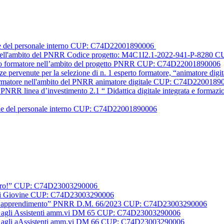
one del personale interno CUP: C74D22001890006
le nell'ambito del PNRR Codice progetto: M4C1I2.1-2022-941-P-828
erto formatore nell’ambito del progetto PNRR CUP: C74D22001890006
nze pervenute per la selezione di n. 1 esperto formatore, “animatore
formatore nell'ambito del PNRR animatore digitale CUP: C74D2200189
PNRR linea d’investimento 2.1 “ Didattica digitale integrata e formazione
one del personale interno CUP: C74D22001890006
futuro!” CUP: C74D23003290006
o Di Giovine CUP: C74D23003290006
 per l’apprendimento” PNRR D.M. 66/2023 CUP: C74D23003290006
duali agli Assistenti amm.vi DM 65 CUP: C74D23003290006
duali agli aAssistenti amm.vi DM 66 CUP: C74D23003290006