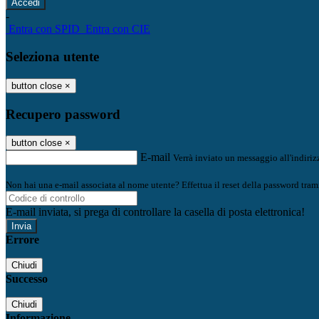
-
Entra con SPID
Entra con CIE
Seleziona utente
button close
×
Recupero password
button close
×
E-mail
Verrà inviato un messaggio all'indirizz
Non hai una e-mail associata al nome utente? Effettua il reset della password tram
E-mail inviata, si prega di controllare la casella di posta elettronica!
Errore
Chiudi
Successo
Chiudi
Informazione