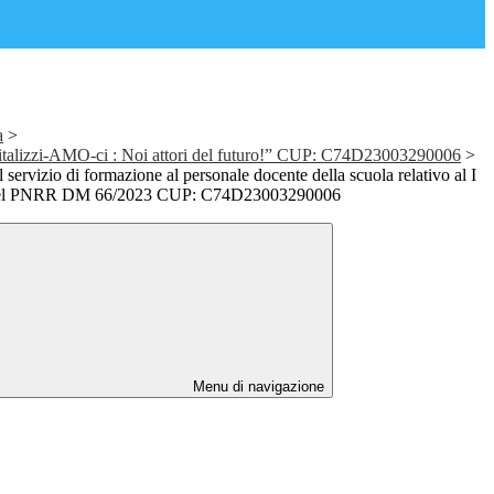
a
>
talizzi-AMO-ci : Noi attori del futuro!” CUP: C74D23003290006
>
ervizio di formazione al personale docente della scuola relativo al I
 del PNRR DM 66/2023 CUP: C74D23003290006
Menu di navigazione