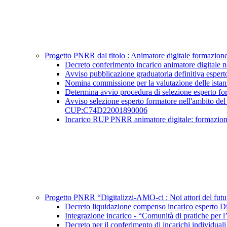
Progetto PNRR dal titolo : Animatore digitale formazi
Decreto conferimento incarico animatore digita
Avviso pubblicazione graduatoria definitiva esp
Nomina commissione per la valutazione delle ista
Determina avvio procedura di selezione esperto 
Avviso selezione esperto formatore nell'ambito del 
CUP:C74D22001890006
Incarico RUP PNRR animatore digitale: formazi
Progetto PNRR “Digitalizzi-AMO-ci : Noi attori del 
Decreto liquidazione compenso incarico espert
Integrazione incarico - “Comunità di pratiche
Decreto per il conferimento di incarichi indivi