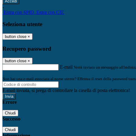
-
Entra con SPID
Entra con CIE
Seleziona utente
button close
×
Recupero password
button close
×
E-mail
Verrà inviato un messaggio all'indirizz
Non hai una e-mail associata al nome utente? Effettua il reset della password tram
E-mail inviata, si prega di controllare la casella di posta elettronica!
Errore
Chiudi
Successo
Chiudi
Informazione