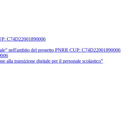
0 CUP: C74D22001890006
 digitale” nell'ambito del progetto PNRR CUP: C74D22001890006
0006
 alla transizione digitale per il personale scolastico”