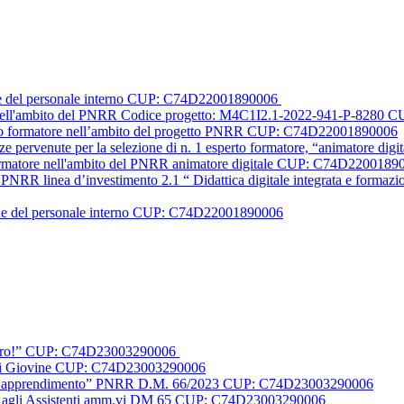
one del personale interno CUP: C74D22001890006
le nell'ambito del PNRR Codice progetto: M4C1I2.1-2022-941-P-828
erto formatore nell’ambito del progetto PNRR CUP: C74D22001890006
nze pervenute per la selezione di n. 1 esperto formatore, “animatore
formatore nell'ambito del PNRR animatore digitale CUP: C74D2200189
PNRR linea d’investimento 2.1 “ Didattica digitale integrata e formazione
one del personale interno CUP: C74D22001890006
futuro!” CUP: C74D23003290006
o Di Giovine CUP: C74D23003290006
 per l’apprendimento” PNRR D.M. 66/2023 CUP: C74D23003290006
duali agli Assistenti amm.vi DM 65 CUP: C74D23003290006