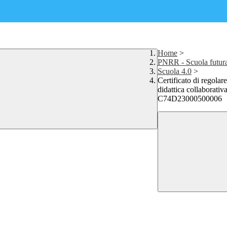
Home
>
PNRR - Scuola futur
Scuola 4.0
>
Certificato di regolare
didattica collaborati
C74D23000500006