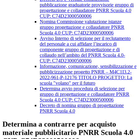
pubblicazione graduatorie provvisorie gruppo di
progettazione e collaudatore PNRR Scuola 4.0
CUP: C74D23000500006
Nomina Commissione valutazione istanze
gruppo progettazione e collaudatore PNRR
Scuola 4.0 CUP: C74D23000500006
Avviso Interno di selezione per il reclutamento
del personale a cui affidare l’incarico di
componente gruppo di progettazione e di
collaudo nell’ambito del PNRR Scuola 4.0-
CUP: C74D23000500006
Informazione, comunicazione, sensibilizzazione e
pubblicizzazione progetto PNRR – M4C1I3.2-
2022-961-P-12176 TITOLO PROGETTO: La
scuola "volano" per il futuro
Determina avvio procedura di selezione per
gruppo di progettazione e collaudatore PNRR
Scuola 4.0 CUP: C74D23000500006
Decreto di nomina gruppo di progettazione
PNRR Scuola 4.0
Determina a contrarre per acquisto
materiale pubblicitario PNRR Scuola 4.0