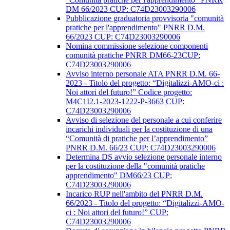
DM 66/2023 CUP: C74D23003290006
Pubblicazione graduatoria provvisoria "comunità
pratiche per l'apprendimento" PNRR D.M.
66/2023 CUP: C74D23003290006
Nomina commissione selezione componenti
comunità pratiche PNRR DM66-23CUP:
C74D23003290006
Avviso interno personale ATA PNRR D.M. 66-
2023 - Titolo del progetto: “Digitalizzi-AMO-ci :
Noi attori del futuro!” Codice progetto:
M4C1I2.1-2023-1222-P-3663 CUP:
C74D23003290006
Avviso di selezione del personale a cui conferire
incarichi individuali per la costituzione di una
“Comunità di pratiche per l’apprendimento”
PNRR D.M. 66/23 CUP: C74D23003290006
Determina DS avvio selezione personale interno
per la costituzione della "comunità pratiche
apprendimento" DM66/23 CUP:
C74D23003290006
Incarico RUP nell'ambito del PNRR D.M.
66/2023 - Titolo del progetto: “Digitalizzi-AMO-
ci : Noi attori del futuro!” CUP:
C74D23003290006