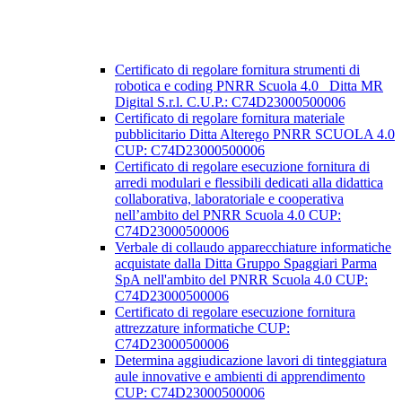
Certificato di regolare fornitura strumenti di
robotica e coding PNRR Scuola 4.0 _Ditta MR
Digital S.r.l. C.U.P.: C74D23000500006
Certificato di regolare fornitura materiale
pubblicitario Ditta Alterego PNRR SCUOLA 4.0
CUP: C74D23000500006
Certificato di regolare esecuzione fornitura di
arredi modulari e flessibili dedicati alla didattica
collaborativa, laboratoriale e cooperativa
nell’ambito del PNRR Scuola 4.0 CUP:
C74D23000500006
Verbale di collaudo apparecchiature informatiche
acquistate dalla Ditta Gruppo Spaggiari Parma
SpA nell'ambito del PNRR Scuola 4.0 CUP:
C74D23000500006
Certificato di regolare esecuzione fornitura
attrezzature informatiche CUP:
C74D23000500006
Determina aggiudicazione lavori di tinteggiatura
aule innovative e ambienti di apprendimento
CUP: C74D23000500006