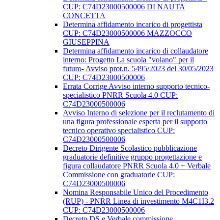
CUP: C74D23000500006 DI NAUTA
CONCETTA
Determina affidamento incarico di progettista
CUP: C74D23000500006 MAZZOCCO
GIUSEPPINA
Determina affidamento incarico di collaudatore
interno: Progetto La scuola "volano" per il
futuro- Avviso prot.n. 5495/2023 del 30/05/2023
CUP: C74D23000500006
Errata Corrige Avviso interno supporto tecnico-
specialistico PNRR Scuola 4.0 CUP:
C74D23000500006
Avviso Interno di selezione per il reclutamento di
una figura professionale esperta per il supporto
tecnico operativo specialistico CUP:
C74D23000500006
Decreto Dirigente Scolastico pubblicazione
graduatorie definitive gruppo progettazione e
figura collaudatore PNRR Scuola 4.0 + Verbale
Commissione con graduatorie CUP:
C74D23000500006
Nomina Responsabile Unico del Procedimento
(RUP) - PNRR Linea di investimento M4C1I3.2
CUP: C74D23000500006
Decreto DS e Verbale commissione