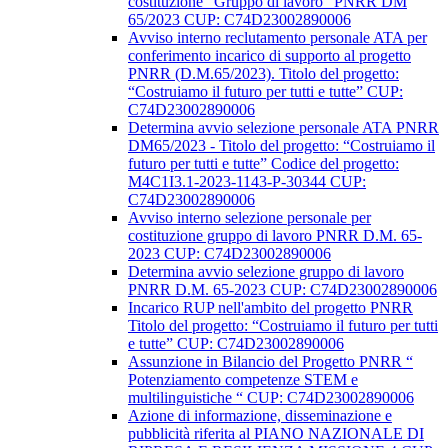
costituzione “Gruppo di lavoro” PNRR DM
65/2023 CUP: C74D23002890006
Avviso interno reclutamento personale ATA per
conferimento incarico di supporto al progetto
PNRR (D.M.65/2023). Titolo del progetto:
“Costruiamo il futuro per tutti e tutte” CUP:
C74D23002890006
Determina avvio selezione personale ATA PNRR
DM65/2023 - Titolo del progetto: “Costruiamo il
futuro per tutti e tutte” Codice del progetto:
M4C1I3.1-2023-1143-P-30344 CUP:
C74D23002890006
Avviso interno selezione personale per
costituzione gruppo di lavoro PNRR D.M. 65-
2023 CUP: C74D23002890006
Determina avvio selezione gruppo di lavoro
PNRR D.M. 65-2023 CUP: C74D23002890006
Incarico RUP nell'ambito del progetto PNRR
Titolo del progetto: “Costruiamo il futuro per tutti
e tutte” CUP: C74D23002890006
Assunzione in Bilancio del Progetto PNRR “
Potenziamento competenze STEM e
multilinguistiche “ CUP: C74D23002890006
Azione di informazione, disseminazione e
pubblicità riferita al PIANO NAZIONALE DI