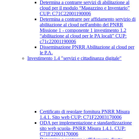
Determina a contrarre servizi di abilitazione al
cloud per il modulo “Magazzino e Inventario”
CUP: C71C22001190006
Determina a contrarre per affidamento servizio di
abilitazione al cloud nell'ambito del PNRR
Missione 1 - componente 1 investimento 1.2
“abilitazione al cloud per le PA locali” CUP:
c71c22001190006
Disseminazione PNRR Abilitazione al cloud per
le P.A.
Investimento 1.4 "servizi e cittadinanza digitale"
Certificato di regolare fornitura PNRR Misura
1.4.1. Sito web CUP: C71F22003170006
ODA per implementazione e standardizzazione
sito web scuola- PNRR Misura 1.4.1. CUP:
C71F22003170006