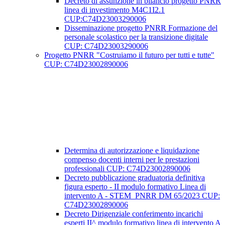
Decreto di assunzione in bilancio progetto PNRR
linea di investimento M4C1I2.1
CUP:C74D23003290006
Disseminazione progetto PNRR Formazione del
personale scolastico per la transizione digitale
CUP: C74D23003290006
Progetto PNRR "Costruiamo il futuro per tutti e tutte"
CUP: C74D23002890006
Determina di autorizzazione e liquidazione
compenso docenti interni per le prestazioni
professionali CUP: C74D23002890006
Decreto pubblicazione graduatoria definitiva
figura esperto - II modulo formativo Linea di
intervento A - STEM_PNRR DM 65/2023 CUP:
C74D23002890006
Decreto Dirigenziale conferimento incarichi
esperti II^ modulo formativo linea di intervento A