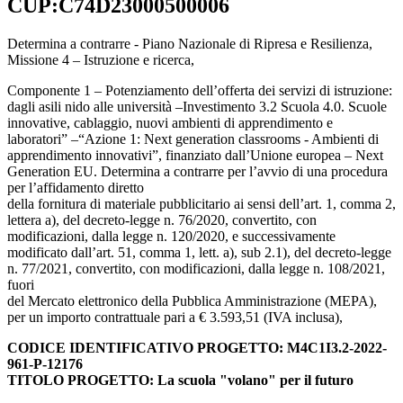
CUP:C74D23000500006
Determina a contrarre - Piano Nazionale di Ripresa e Resilienza,
Missione 4 – Istruzione e ricerca,
Componente 1 – Potenziamento dell’offerta dei servizi di istruzione:
dagli asili nido alle università –Investimento 3.2 Scuola 4.0. Scuole
innovative, cablaggio, nuovi ambienti di apprendimento e
laboratori” –“Azione 1: Next generation classrooms - Ambienti di
apprendimento innovativi”, finanziato dall’Unione europea – Next
Generation EU. Determina a contrarre per l’avvio di una procedura
per l’affidamento diretto
della fornitura di materiale pubblicitario ai sensi dell’art. 1, comma 2,
lettera a), del decreto-legge n. 76/2020, convertito, con
modificazioni, dalla legge n. 120/2020, e successivamente
modificato dall’art. 51, comma 1, lett. a), sub 2.1), del decreto-legge
n. 77/2021, convertito, con modificazioni, dalla legge n. 108/2021,
fuori
del Mercato elettronico della Pubblica Amministrazione (MEPA),
per un importo contrattuale pari a € 3.593,51 (IVA inclusa),
CODICE IDENTIFICATIVO PROGETTO: M4C1I3.2-2022-
961-P-12176
TITOLO PROGETTO: La scuola "volano" per il futuro