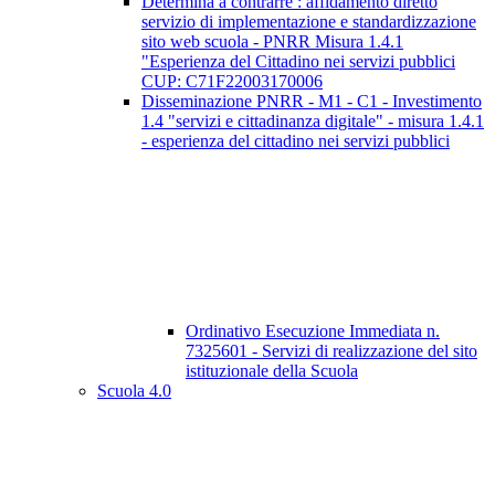
Determina a contrarre : affidamento diretto
servizio di implementazione e standardizzazione
sito web scuola - PNRR Misura 1.4.1
"Esperienza del Cittadino nei servizi pubblici
CUP: C71F22003170006
Disseminazione PNRR - M1 - C1 - Investimento
1.4 "servizi e cittadinanza digitale" - misura 1.4.1
- esperienza del cittadino nei servizi pubblici
Ordinativo Esecuzione Immediata n.
7325601 - Servizi di realizzazione del sito
istituzionale della Scuola
Scuola 4.0