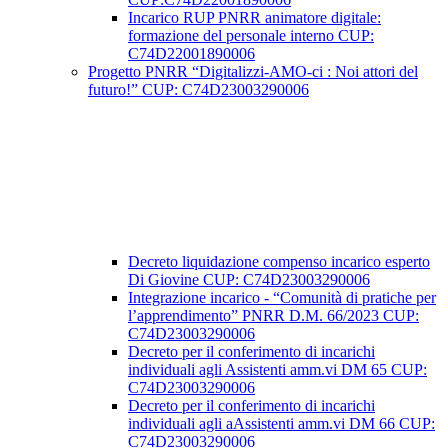
Incarico RUP PNRR animatore digitale:
formazione del personale interno CUP:
C74D22001890006
Progetto PNRR “Digitalizzi-AMO-ci : Noi attori del
futuro!” CUP: C74D23003290006
Decreto liquidazione compenso incarico esperto
Di Giovine CUP: C74D23003290006
Integrazione incarico - “Comunità di pratiche per
l’apprendimento” PNRR D.M. 66/2023 CUP:
C74D23003290006
Decreto per il conferimento di incarichi
individuali agli Assistenti amm.vi DM 65 CUP:
C74D23003290006
Decreto per il conferimento di incarichi
individuali agli aAssistenti amm.vi DM 66 CUP:
C74D23003290006