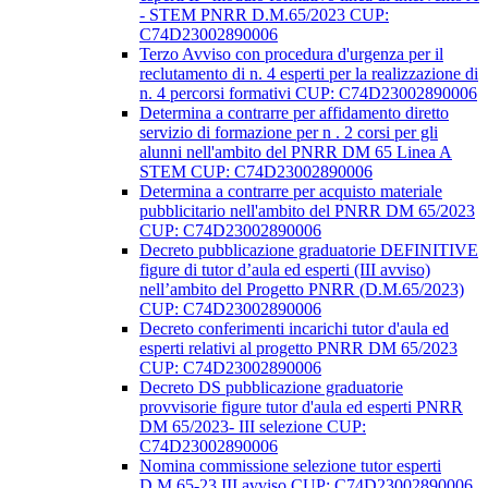
- STEM PNRR D.M.65/2023 CUP:
C74D23002890006
Terzo Avviso con procedura d'urgenza per il
reclutamento di n. 4 esperti per la realizzazione di
n. 4 percorsi formativi CUP: C74D23002890006
Determina a contrarre per affidamento diretto
servizio di formazione per n . 2 corsi per gli
alunni nell'ambito del PNRR DM 65 Linea A
STEM CUP: C74D23002890006
Determina a contrarre per acquisto materiale
pubblicitario nell'ambito del PNRR DM 65/2023
CUP: C74D23002890006
Decreto pubblicazione graduatorie DEFINITIVE
figure di tutor d’aula ed esperti (III avviso)
nell’ambito del Progetto PNRR (D.M.65/2023)
CUP: C74D23002890006
Decreto conferimenti incarichi tutor d'aula ed
esperti relativi al progetto PNRR DM 65/2023
CUP: C74D23002890006
Decreto DS pubblicazione graduatorie
provvisorie figure tutor d'aula ed esperti PNRR
DM 65/2023- III selezione CUP:
C74D23002890006
Nomina commissione selezione tutor esperti
D.M.65-23 III avviso CUP: C74D23002890006