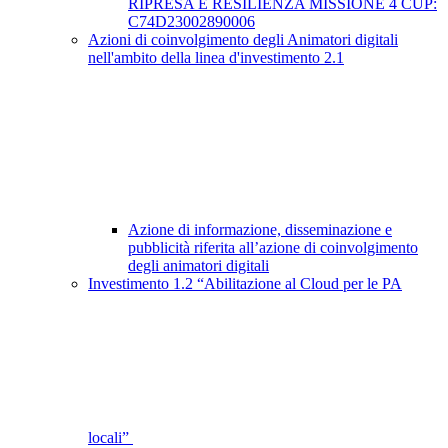
RIPRESA E RESILIENZA MISSIONE 4 CUP:
C74D23002890006
Azioni di coinvolgimento degli Animatori digitali
nell'ambito della linea d'investimento 2.1
Azione di informazione, disseminazione e
pubblicità riferita all’azione di coinvolgimento
degli animatori digitali
Investimento 1.2 “Abilitazione al Cloud per le PA
locali”