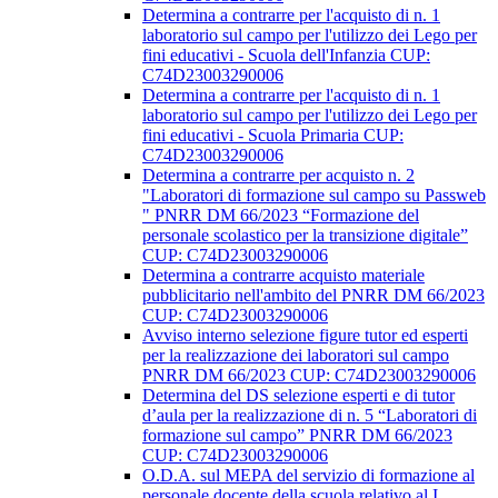
Determina a contrarre per l'acquisto di n. 1
laboratorio sul campo per l'utilizzo dei Lego per
fini educativi - Scuola dell'Infanzia CUP:
C74D23003290006
Determina a contrarre per l'acquisto di n. 1
laboratorio sul campo per l'utilizzo dei Lego per
fini educativi - Scuola Primaria CUP:
C74D23003290006
Determina a contrarre per acquisto n. 2
"Laboratori di formazione sul campo su Passweb
" PNRR DM 66/2023 “Formazione del
personale scolastico per la transizione digitale”
CUP: C74D23003290006
Determina a contrarre acquisto materiale
pubblicitario nell'ambito del PNRR DM 66/2023
CUP: C74D23003290006
Avviso interno selezione figure tutor ed esperti
per la realizzazione dei laboratori sul campo
PNRR DM 66/2023 CUP: C74D23003290006
Determina del DS selezione esperti e di tutor
d’aula per la realizzazione di n. 5 “Laboratori di
formazione sul campo” PNRR DM 66/2023
CUP: C74D23003290006
O.D.A. sul MEPA del servizio di formazione al
personale docente della scuola relativo al I