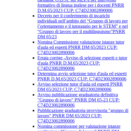
formativo di lingua inglese per i docenti PNRR
D.M.65/2023 CUP: C74D23002890006
Decreto per il conferimento di incarichi
individuali nell’ambito del “Gruppo di lavoro per
l’orientamento e il tutoraggio per le STEM” e nel
“Gruppo di lavoro per il multilinguismo”PNRR
DM 65/23
Nomina Commissione valutazione istanze tutor
d'aula ed esperti PNRR DM 65/2023 CUP:
C74D23002890006
Errata corrige -Avviso di selezione esperti e tutor
d'aula PNRR D.M.65/2023 CUP:
C74D23002890006
Determina avvio selezione tutor d'aula ed esperti
PNRR D.M.65/2023 CUP: C74D23002890006
Avviso selezione tutor d'aula ed esperti PNRR
DM 65/2023 CUP: C74D23002890006
Avviso pubblicazione graduatoria definitiva
"Gruppo di lavoro" PNRR DM 65-23 CUP:
C74D23002890006
Pubblicazione graduatoria provvisoria "gruppo di
lavoro" PNRR DM 65/2023 CUP:
C74D23002890006
Nomina commissione per valutazione istanze