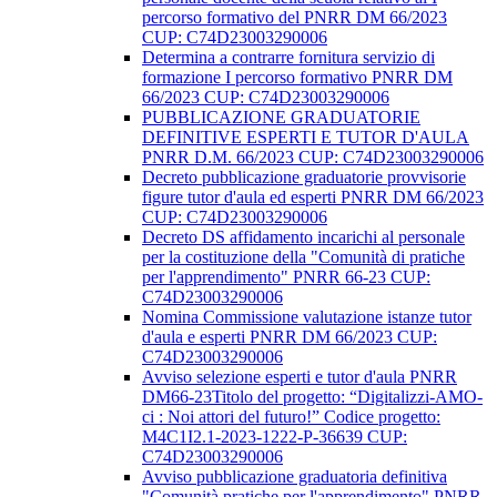
percorso formativo del PNRR DM 66/2023
CUP: C74D23003290006
Determina a contrarre fornitura servizio di
formazione I percorso formativo PNRR DM
66/2023 CUP: C74D23003290006
PUBBLICAZIONE GRADUATORIE
DEFINITIVE ESPERTI E TUTOR D'AULA
PNRR D.M. 66/2023 CUP: C74D23003290006
Decreto pubblicazione graduatorie provvisorie
figure tutor d'aula ed esperti PNRR DM 66/2023
CUP: C74D23003290006
Decreto DS affidamento incarichi al personale
per la costituzione della "Comunità di pratiche
per l'apprendimento" PNRR 66-23 CUP:
C74D23003290006
Nomina Commissione valutazione istanze tutor
d'aula e esperti PNRR DM 66/2023 CUP:
C74D23003290006
Avviso selezione esperti e tutor d'aula PNRR
DM66-23Titolo del progetto: “Digitalizzi-AMO-
ci : Noi attori del futuro!” Codice progetto:
M4C1I2.1-2023-1222-P-36639 CUP:
C74D23003290006
Avviso pubblicazione graduatoria definitiva
"Comunità pratiche per l'apprendimento" PNRR