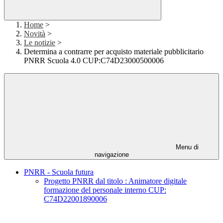
Home
>
Novità
>
Le notizie
>
Determina a contrarre per acquisto materiale pubblicitario
PNRR Scuola 4.0 CUP:C74D23000500006
Menu di
navigazione
PNRR - Scuola futura
Progetto PNRR dal titolo : Animatore digitale
formazione del personale interno CUP:
C74D22001890006