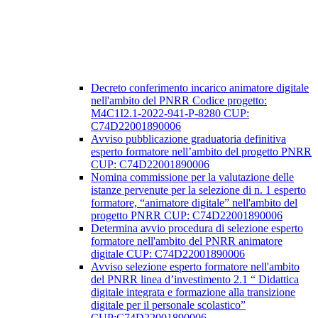
Decreto conferimento incarico animatore digitale
nell'ambito del PNRR Codice progetto:
M4C1I2.1-2022-941-P-8280 CUP:
C74D22001890006
Avviso pubblicazione graduatoria definitiva
esperto formatore nell’ambito del progetto PNRR
CUP: C74D22001890006
Nomina commissione per la valutazione delle
istanze pervenute per la selezione di n. 1 esperto
formatore, “animatore digitale” nell'ambito del
progetto PNRR CUP: C74D22001890006
Determina avvio procedura di selezione esperto
formatore nell'ambito del PNRR animatore
digitale CUP: C74D22001890006
Avviso selezione esperto formatore nell'ambito
del PNRR linea d’investimento 2.1 “ Didattica
digitale integrata e formazione alla transizione
digitale per il personale scolastico”
CUP:C74D22001890006