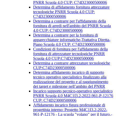
PNRR Scuola 4.0 CUP: C74D23000500006
Determina di affidamento fornitura attrezzature
tecnologiche PNRR Scuola 4.0 CUP:
C74D23000500006
Determina a contrarre per l'affidamento della
fornitura di arredi nell'ambito del PNRR Scuola
4.0 CUP: C74D23000500006
Determina a contrarre per la fornitura di
apparecchiature informatiche-Trattativa Diretta-
Piano Scuola 4.0 CUP: C74D23000500006
Condizioni di fornitura per l'affidamento della
fornitura di attrezzature tecnologiche PNRR
Scuola 4.0 CUP:C74D23000500006
Determina a contrarre attrezzature tecnologiche
CUP:C74D23000500006
Determina affidamento incarico di supporto
tecnico operativo specialistico finalizzato alla
realizzazione del progetto e al raggiungimento
dei target e milestone nell’ambito del PNRR
Incarico supporto pecnico-operativo specialistico
PNRR Scuola 4.0 M4C1I3.2-2022-961-P-12176
CUP: C74D23000500006
Affidamento incarico figura professionale di
progettista interno: Progetto M4C1I3.2-2022-
961-P-12176 - La scuola "volano" per il futuro.-