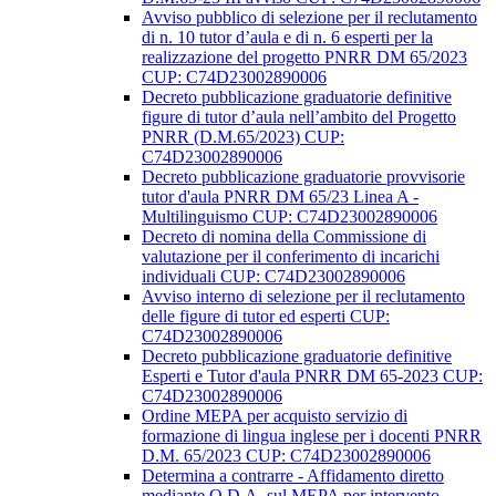
Avviso pubblico di selezione per il reclutamento
di n. 10 tutor d’aula e di n. 6 esperti per la
realizzazione del progetto PNRR DM 65/2023
CUP: C74D23002890006
Decreto pubblicazione graduatorie definitive
figure di tutor d’aula nell’ambito del Progetto
PNRR (D.M.65/2023) CUP:
C74D23002890006
Decreto pubblicazione graduatorie provvisorie
tutor d'aula PNRR DM 65/23 Linea A -
Multilinguismo CUP: C74D23002890006
Decreto di nomina della Commissione di
valutazione per il conferimento di incarichi
individuali CUP: C74D23002890006
Avviso interno di selezione per il reclutamento
delle figure di tutor ed esperti CUP:
C74D23002890006
Decreto pubblicazione graduatorie definitive
Esperti e Tutor d'aula PNRR DM 65-2023 CUP:
C74D23002890006
Ordine MEPA per acquisto servizio di
formazione di lingua inglese per i docenti PNRR
D.M. 65/2023 CUP: C74D23002890006
Determina a contrarre - Affidamento diretto
mediante O.D.A. sul MEPA per intervento