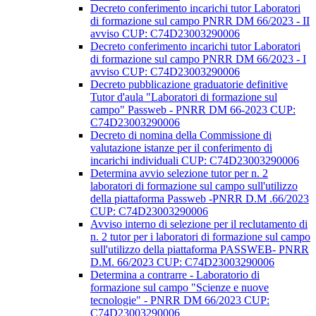
Decreto conferimento incarichi tutor Laboratori
di formazione sul campo PNRR DM 66/2023 - II
avviso CUP: C74D23003290006
Decreto conferimento incarichi tutor Laboratori
di formazione sul campo PNRR DM 66/2023 - I
avviso CUP: C74D23003290006
Decreto pubblicazione graduatorie definitive
Tutor d'aula "Laboratori di formazione sul
campo" Passweb - PNRR DM 66-2023 CUP:
C74D23003290006
Decreto di nomina della Commissione di
valutazione istanze per il conferimento di
incarichi individuali CUP: C74D23003290006
Determina avvio selezione tutor per n. 2
laboratori di formazione sul campo sull'utilizzo
della piattaforma Passweb -PNRR D.M .66/2023
CUP: C74D23003290006
Avviso interno di selezione per il reclutamento di
n. 2 tutor per i laboratori di formazione sul campo
sull'utilizzo della piattaforma PASSWEB- PNRR
D.M. 66/2023 CUP: C74D23003290006
Determina a contrarre - Laboratorio di
formazione sul campo "Scienze e nuove
tecnologie" - PNRR DM 66/2023 CUP:
C74D23003290006