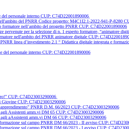
one del personale interno CUP: C74D22001890006
le nell'ambito del PNRR Codice progetto: M4C1I2.1-2022-941-P-828
erto formatore nell’ambito del progetto PNRR CUP: C74D22001890006
nze pervenute per la selezione di n. 1 esperto formatore, “animatore
formatore nell'ambito del PNRR animatore digitale CUP: C74D2200189
PNRR linea d’investimento 2.1 “ Didattica digitale integrata e formazione
one del personale interno CUP: C74D22001890006
futuro!” CUP: C74D23003290006
o Di Giovine CUP: C74D23003290006
 per l’apprendimento” PNRR D.M. 66/2023 CUP: C74D23003290006
duali agli Assistenti amm.vi DM 65 CUP: C74D23003290006
duali agli aAssistenti amm.vi DM 66 CUP: C74D23003290006
i di formazione sul campo PNRR DM 66/2023 - II avviso CUP: C74D23
i di formazione sul campo PNRR DM 66/2023 - I avviso CUP: C74D23