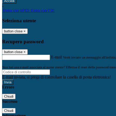
-
Entra con SPID
Entra con CIE
Seleziona utente
button close
×
Recupero password
button close
×
E-mail
Verrà inviato un messaggio all'indirizz
Non hai una e-mail associata al nome utente? Effettua il reset della password tram
E-mail inviata, si prega di controllare la casella di posta elettronica!
Errore
Chiudi
Successo
Chiudi
Informazione