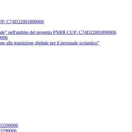
0 CUP: C74D22001890006
 digitale” nell'ambito del progetto PNRR CUP: C74D22001890006
0006
 alla transizione digitale per il personale scolastico”
003290006
003290006