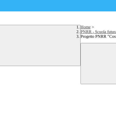
Home
>
PNRR - Scuola futur
Progetto PNRR "Costr