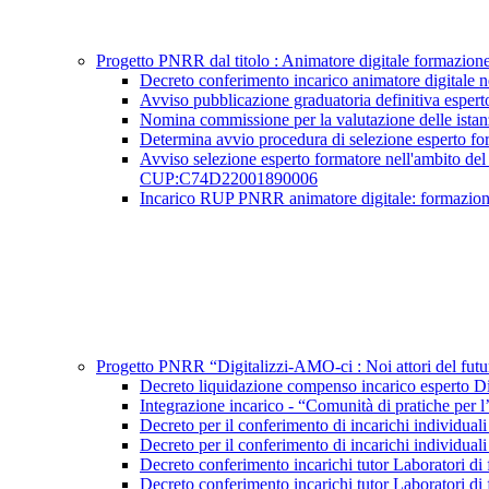
Progetto PNRR dal titolo : Animatore digitale formazi
Decreto conferimento incarico animatore digita
Avviso pubblicazione graduatoria definitiva esp
Nomina commissione per la valutazione delle ista
Determina avvio procedura di selezione esperto 
Avviso selezione esperto formatore nell'ambito del 
CUP:C74D22001890006
Incarico RUP PNRR animatore digitale: formazi
Progetto PNRR “Digitalizzi-AMO-ci : Noi attori del 
Decreto liquidazione compenso incarico espert
Integrazione incarico - “Comunità di pratiche
Decreto per il conferimento di incarichi indivi
Decreto per il conferimento di incarichi indivi
Decreto conferimento incarichi tutor Laborator
Decreto conferimento incarichi tutor Laborator