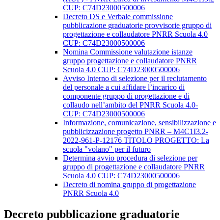
CUP: C74D23000500006
Decreto DS e Verbale commissione
pubblicazione graduatorie provvisorie gruppo di
progettazione e collaudatore PNRR Scuola 4.0
CUP: C74D23000500006
Nomina Commissione valutazione istanze
gruppo progettazione e collaudatore PNRR
Scuola 4.0 CUP: C74D23000500006
Avviso Interno di selezione per il reclutamento
del personale a cui affidare l’incarico di
componente gruppo di progettazione e di
collaudo nell’ambito del PNRR Scuola 4.0-
CUP: C74D23000500006
Informazione, comunicazione, sensibilizzazione e
pubblicizzazione progetto PNRR – M4C1I3.2-
2022-961-P-12176 TITOLO PROGETTO: La
scuola "volano" per il futuro
Determina avvio procedura di selezione per
gruppo di progettazione e collaudatore PNRR
Scuola 4.0 CUP: C74D23000500006
Decreto di nomina gruppo di progettazione
PNRR Scuola 4.0
Decreto pubblicazione graduatorie