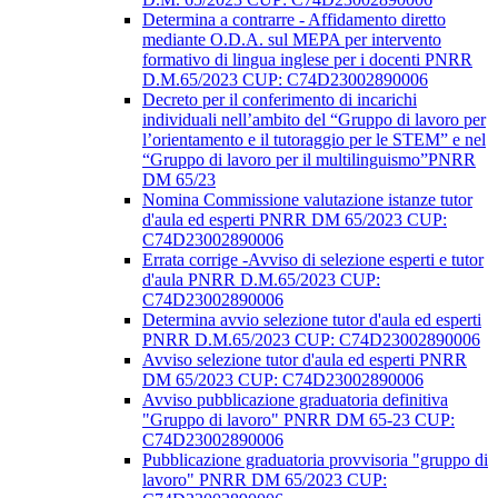
Determina a contrarre - Affidamento diretto
mediante O.D.A. sul MEPA per intervento
formativo di lingua inglese per i docenti PNRR
D.M.65/2023 CUP: C74D23002890006
Decreto per il conferimento di incarichi
individuali nell’ambito del “Gruppo di lavoro per
l’orientamento e il tutoraggio per le STEM” e nel
“Gruppo di lavoro per il multilinguismo”PNRR
DM 65/23
Nomina Commissione valutazione istanze tutor
d'aula ed esperti PNRR DM 65/2023 CUP:
C74D23002890006
Errata corrige -Avviso di selezione esperti e tutor
d'aula PNRR D.M.65/2023 CUP:
C74D23002890006
Determina avvio selezione tutor d'aula ed esperti
PNRR D.M.65/2023 CUP: C74D23002890006
Avviso selezione tutor d'aula ed esperti PNRR
DM 65/2023 CUP: C74D23002890006
Avviso pubblicazione graduatoria definitiva
"Gruppo di lavoro" PNRR DM 65-23 CUP:
C74D23002890006
Pubblicazione graduatoria provvisoria "gruppo di
lavoro" PNRR DM 65/2023 CUP: