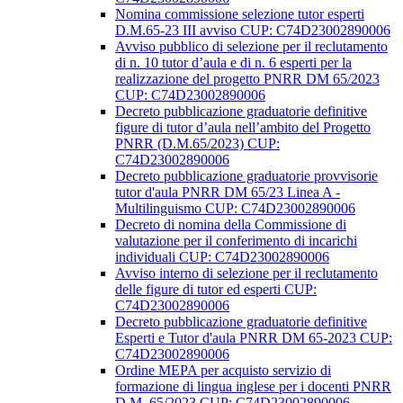
Nomina commissione selezione tutor esperti
D.M.65-23 III avviso CUP: C74D23002890006
Avviso pubblico di selezione per il reclutamento
di n. 10 tutor d’aula e di n. 6 esperti per la
realizzazione del progetto PNRR DM 65/2023
CUP: C74D23002890006
Decreto pubblicazione graduatorie definitive
figure di tutor d’aula nell’ambito del Progetto
PNRR (D.M.65/2023) CUP:
C74D23002890006
Decreto pubblicazione graduatorie provvisorie
tutor d'aula PNRR DM 65/23 Linea A -
Multilinguismo CUP: C74D23002890006
Decreto di nomina della Commissione di
valutazione per il conferimento di incarichi
individuali CUP: C74D23002890006
Avviso interno di selezione per il reclutamento
delle figure di tutor ed esperti CUP:
C74D23002890006
Decreto pubblicazione graduatorie definitive
Esperti e Tutor d'aula PNRR DM 65-2023 CUP:
C74D23002890006
Ordine MEPA per acquisto servizio di
formazione di lingua inglese per i docenti PNRR
D.M. 65/2023 CUP: C74D23002890006