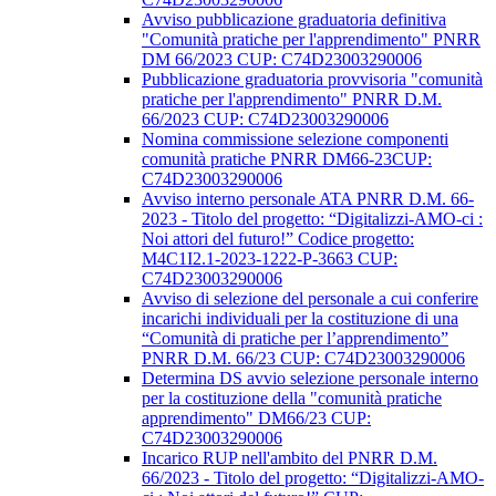
Avviso pubblicazione graduatoria definitiva
"Comunità pratiche per l'apprendimento" PNRR
DM 66/2023 CUP: C74D23003290006
Pubblicazione graduatoria provvisoria "comunità
pratiche per l'apprendimento" PNRR D.M.
66/2023 CUP: C74D23003290006
Nomina commissione selezione componenti
comunità pratiche PNRR DM66-23CUP:
C74D23003290006
Avviso interno personale ATA PNRR D.M. 66-
2023 - Titolo del progetto: “Digitalizzi-AMO-ci :
Noi attori del futuro!” Codice progetto:
M4C1I2.1-2023-1222-P-3663 CUP:
C74D23003290006
Avviso di selezione del personale a cui conferire
incarichi individuali per la costituzione di una
“Comunità di pratiche per l’apprendimento”
PNRR D.M. 66/23 CUP: C74D23003290006
Determina DS avvio selezione personale interno
per la costituzione della "comunità pratiche
apprendimento" DM66/23 CUP:
C74D23003290006
Incarico RUP nell'ambito del PNRR D.M.
66/2023 - Titolo del progetto: “Digitalizzi-AMO-