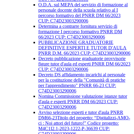
O.D.A. sul MEPA del servizio di formazione al
personale docente della scuola relativo al I
percorso formativo del PNRR DM 66/2023
CUP: C74D23003290006
Determina a contrarre fornitura servizio di
formazione I percorso formativo PNRR DM
66/2023 CUP: C74D23003290006
PUBBLICAZIONE GRADUATORIE
DEFINITIVE ESPERTI E TUTOR D'AULA
PNRR D.M. 66/2023 CUP: C74D23003290006
Decreto pubblicazione graduatorie provvisorie
figure tutor d'aula ed esperti PNRR DM 66/2023
CUP: C74D23003290006
Decreto DS affidamento incarichi al personale
per la costituzione della "Comunità di pratiche
per l'apprendimento" PNRR 66-23 CUP:
C74D23003290006
Nomina Commissione valutazione istanze tutor
d'aula e esperti PNRR DM 66/2023 CUP:
C74D23003290006
Avviso selezione esperti e tutor d'aula PNRR
DM66-23Titolo del progetto: “Digitalizzi-AMO-
ci : Noi attori del futuro!” Codice progetto:
M4C1I2.1-2023-1222-P-36639 CUP:
C74D23003290006