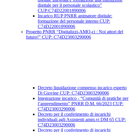
digitale per il personale scolastico”
CUP:C74D22001890006
Incarico RUP PNRR animatore digitale:
formazione del personale interno CUP:
C74D22001890006
Progetto PNRR “Digitalizzi-AMO-ci : Noi attori del
futuro!” CUP: C74D23003290006
Decreto liquidazione compenso incarico esperto
Di Giovine CUP: C74D23003290006
Integrazione incarico - “Comunità di pratiche per
l’apprendimento” PNRR D.M. 66/2023 CUP:
C74D23003290006
Decreto per il conferimento di incarichi
individuali agli Assistenti amm.vi DM 65 CUP:
C74D23003290006
Decreto per il conferimento di incarichi