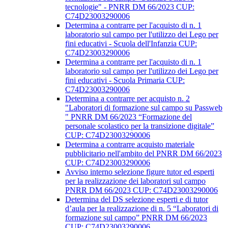
tecnologie" - PNRR DM 66/2023 CUP:
C74D23003290006
Determina a contrarre per l'acquisto di n. 1
laboratorio sul campo per l'utilizzo dei Lego per
fini educativi - Scuola dell'Infanzia CUP:
C74D23003290006
Determina a contrarre per l'acquisto di n. 1
laboratorio sul campo per l'utilizzo dei Lego per
fini educativi - Scuola Primaria CUP:
C74D23003290006
Determina a contrarre per acquisto n. 2
"Laboratori di formazione sul campo su Passweb
" PNRR DM 66/2023 “Formazione del
personale scolastico per la transizione digitale”
CUP: C74D23003290006
Determina a contrarre acquisto materiale
pubblicitario nell'ambito del PNRR DM 66/2023
CUP: C74D23003290006
Avviso interno selezione figure tutor ed esperti
per la realizzazione dei laboratori sul campo
PNRR DM 66/2023 CUP: C74D23003290006
Determina del DS selezione esperti e di tutor
d’aula per la realizzazione di n. 5 “Laboratori di
formazione sul campo” PNRR DM 66/2023
CUP: C74D23003290006