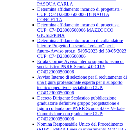
PASQUA CARLA
Determina affidamento incarico di progettista -
CUP: C74D23000500006 DI NAUTA
CONCETTA
Determina affidamento incarico di progettista
CUP: C74D23000500006 MAZZOCCO
GIUSEPPINA
Determina affidamento incarico di collaudatore
interno: Progetto La scuola "volano" per il
futuro- Avviso prot.n. 5495/2023 del 30/05/2023
CUP: C74D23000500006
Errata Corrige Avviso interno supporto tecnico-
specialistico PNRR Scuola 4.0 CUP:
C74D23000500006
Avviso Interno di selezione per il reclutamento di
una figura professionale esperta per il supporto
tecnico operativo specialistico CUP:
C74D23000500006
Decreto Dirigente Scolastico pubblicazione
graduatorie definitive gruppo progettazione e
figura collaudatore PNRR Scuola 4.0 + Verbale
Commissione con graduatorie CUP:
C74D23000500006
Nomina Responsabile Unico del Procedimento
(RUP) - PNRR Linea di investimento M4C1I3.2