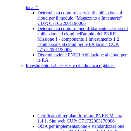
locali”
Determina a contrarre servizi di abilitazione al
cloud per il modulo “Magazzino e Inventario”
CUP: C71C22001190006
Determina a contrarre per affidamento servizio di
abilitazione al cloud nell'ambito del PNRR
Missione 1 - componente 1 investimento 1.2
“abilitazione al cloud per le PA locali” CUP:
c71c22001190006
Disseminazione PNRR Abilitazione al cloud per
le P.A.
Investimento 1.4 "servizi e cittadinanza digitale"
Certificato di regolare fornitura PNRR Misura
1.4.1. Sito web CUP: C71F22003170006
ODA per implementazione e standardizzazione