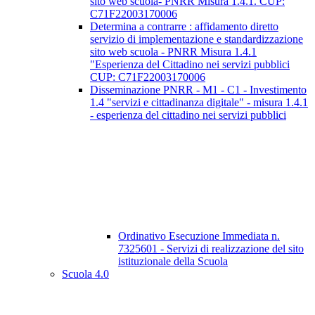
sito web scuola- PNRR Misura 1.4.1. CUP:
C71F22003170006
Determina a contrarre : affidamento diretto
servizio di implementazione e standardizzazione
sito web scuola - PNRR Misura 1.4.1
"Esperienza del Cittadino nei servizi pubblici
CUP: C71F22003170006
Disseminazione PNRR - M1 - C1 - Investimento
1.4 "servizi e cittadinanza digitale" - misura 1.4.1
- esperienza del cittadino nei servizi pubblici
Ordinativo Esecuzione Immediata n.
7325601 - Servizi di realizzazione del sito
istituzionale della Scuola
Scuola 4.0