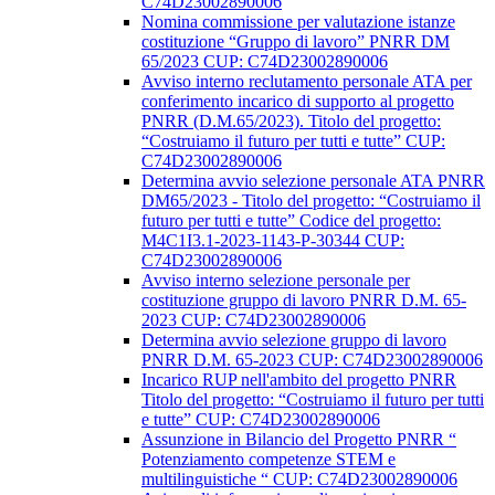
C74D23002890006
Nomina commissione per valutazione istanze
costituzione “Gruppo di lavoro” PNRR DM
65/2023 CUP: C74D23002890006
Avviso interno reclutamento personale ATA per
conferimento incarico di supporto al progetto
PNRR (D.M.65/2023). Titolo del progetto:
“Costruiamo il futuro per tutti e tutte” CUP:
C74D23002890006
Determina avvio selezione personale ATA PNRR
DM65/2023 - Titolo del progetto: “Costruiamo il
futuro per tutti e tutte” Codice del progetto:
M4C1I3.1-2023-1143-P-30344 CUP:
C74D23002890006
Avviso interno selezione personale per
costituzione gruppo di lavoro PNRR D.M. 65-
2023 CUP: C74D23002890006
Determina avvio selezione gruppo di lavoro
PNRR D.M. 65-2023 CUP: C74D23002890006
Incarico RUP nell'ambito del progetto PNRR
Titolo del progetto: “Costruiamo il futuro per tutti
e tutte” CUP: C74D23002890006
Assunzione in Bilancio del Progetto PNRR “
Potenziamento competenze STEM e
multilinguistiche “ CUP: C74D23002890006