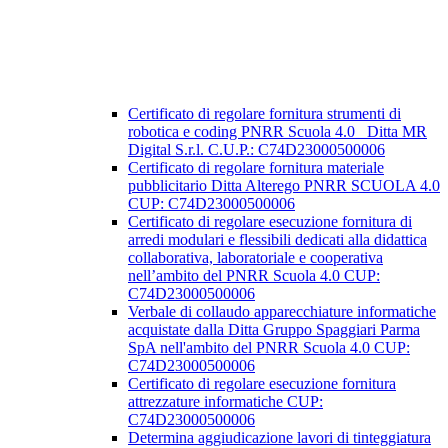
Certificato di regolare fornitura strumenti di
robotica e coding PNRR Scuola 4.0 _Ditta MR
Digital S.r.l. C.U.P.: C74D23000500006
Certificato di regolare fornitura materiale
pubblicitario Ditta Alterego PNRR SCUOLA 4.0
CUP: C74D23000500006
Certificato di regolare esecuzione fornitura di
arredi modulari e flessibili dedicati alla didattica
collaborativa, laboratoriale e cooperativa
nell’ambito del PNRR Scuola 4.0 CUP:
C74D23000500006
Verbale di collaudo apparecchiature informatiche
acquistate dalla Ditta Gruppo Spaggiari Parma
SpA nell'ambito del PNRR Scuola 4.0 CUP:
C74D23000500006
Certificato di regolare esecuzione fornitura
attrezzature informatiche CUP:
C74D23000500006
Determina aggiudicazione lavori di tinteggiatura