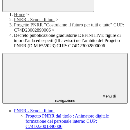
Home
>
PNRR - Scuola futura
>
Progetto PNRR "Costruiamo il futuro per tutti e tutte" CUP:
C74D23002890006
>
Decreto pubblicazione graduatorie DEFINITIVE figure di
tutor d’aula ed esperti (III avviso) nell’ambito del Progetto
PNRR (D.M.65/2023) CUP: C74D23002890006
Menu di
navigazione
PNRR - Scuola futura
Progetto PNRR dal titolo : Animatore digitale
formazione del personale interno CUP:
C74D22001890006