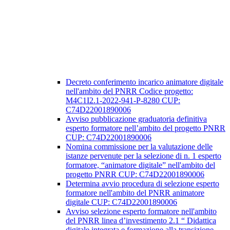
Decreto conferimento incarico animatore digitale
nell'ambito del PNRR Codice progetto:
M4C1I2.1-2022-941-P-8280 CUP:
C74D22001890006
Avviso pubblicazione graduatoria definitiva
esperto formatore nell’ambito del progetto PNRR
CUP: C74D22001890006
Nomina commissione per la valutazione delle
istanze pervenute per la selezione di n. 1 esperto
formatore, “animatore digitale” nell'ambito del
progetto PNRR CUP: C74D22001890006
Determina avvio procedura di selezione esperto
formatore nell'ambito del PNRR animatore
digitale CUP: C74D22001890006
Avviso selezione esperto formatore nell'ambito
del PNRR linea d’investimento 2.1 “ Didattica
digitale integrata e formazione alla transizione