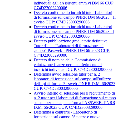
individuali agli aAssistenti amm.vi DM 66 CUP:
C74D23003290006
Decreto conferimento incarichi tutor Laboratori
di formazione sul campo PNRR DM 66/2023 - II
avviso CUP: C74D23003290006
Decreto conferimento incarichi tutor Laboratori
di formazione sul campo PNRR DM 66/2023 - I
avviso CUP: C74D23003290006
Decreto pubblicazione graduatorie definitive
Tutor d'aula "Laboratori di formazione sul
campo" Passweb - PNRR DM 66-2023 CUP:
C74D23003290006
Decreto di nomina della Commissione di
valutazione istanze per il conferimento di
incarichi individuali CUP: C74D23003290006
Determina avvio selezione tutor per n. 2
laboratori di formazione sul campo sull'utilizzo
della piattaforma Passweb -PNRR D.M .66/2023
CUP: C74D23003290006
Avviso interno di selezione per il reclutamento di
n. 2 tutor per i laboratori di formazione sul campo
sull'utilizzo della piattaforma PASSWEB- PNRR
D.M. 66/2023 CUP: C74D23003290006
Determina a contrarre - Laboratorio di
formazione sul campo "Scienze e nuove