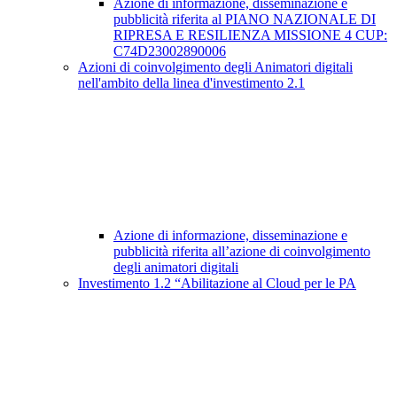
Azione di informazione, disseminazione e
pubblicità riferita al PIANO NAZIONALE DI
RIPRESA E RESILIENZA MISSIONE 4 CUP:
C74D23002890006
Azioni di coinvolgimento degli Animatori digitali
nell'ambito della linea d'investimento 2.1
Azione di informazione, disseminazione e
pubblicità riferita all’azione di coinvolgimento
degli animatori digitali
Investimento 1.2 “Abilitazione al Cloud per le PA