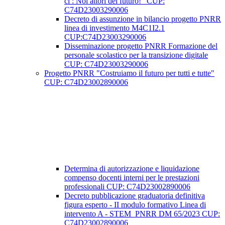
ci : Noi attori del futuro!” CUP:
C74D23003290006
Decreto di assunzione in bilancio progetto PNRR
linea di investimento M4C1I2.1
CUP:C74D23003290006
Disseminazione progetto PNRR Formazione del
personale scolastico per la transizione digitale
CUP: C74D23003290006
Progetto PNRR "Costruiamo il futuro per tutti e tutte"
CUP: C74D23002890006
Determina di autorizzazione e liquidazione
compenso docenti interni per le prestazioni
professionali CUP: C74D23002890006
Decreto pubblicazione graduatoria definitiva
figura esperto - II modulo formativo Linea di
intervento A - STEM_PNRR DM 65/2023 CUP:
C74D23002890006