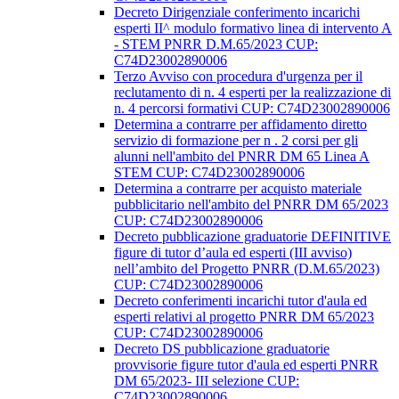
Decreto Dirigenziale conferimento incarichi
esperti II^ modulo formativo linea di intervento A
- STEM PNRR D.M.65/2023 CUP:
C74D23002890006
Terzo Avviso con procedura d'urgenza per il
reclutamento di n. 4 esperti per la realizzazione di
n. 4 percorsi formativi CUP: C74D23002890006
Determina a contrarre per affidamento diretto
servizio di formazione per n . 2 corsi per gli
alunni nell'ambito del PNRR DM 65 Linea A
STEM CUP: C74D23002890006
Determina a contrarre per acquisto materiale
pubblicitario nell'ambito del PNRR DM 65/2023
CUP: C74D23002890006
Decreto pubblicazione graduatorie DEFINITIVE
figure di tutor d’aula ed esperti (III avviso)
nell’ambito del Progetto PNRR (D.M.65/2023)
CUP: C74D23002890006
Decreto conferimenti incarichi tutor d'aula ed
esperti relativi al progetto PNRR DM 65/2023
CUP: C74D23002890006
Decreto DS pubblicazione graduatorie
provvisorie figure tutor d'aula ed esperti PNRR
DM 65/2023- III selezione CUP:
C74D23002890006