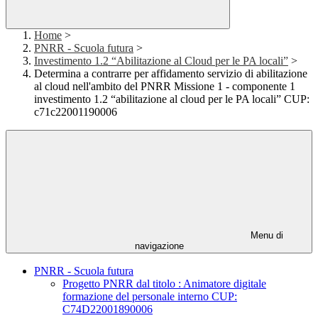
Home
>
PNRR - Scuola futura
>
Investimento 1.2 “Abilitazione al Cloud per le PA locali”
>
Determina a contrarre per affidamento servizio di abilitazione
al cloud nell'ambito del PNRR Missione 1 - componente 1
investimento 1.2 “abilitazione al cloud per le PA locali” CUP:
c71c22001190006
Menu di
navigazione
PNRR - Scuola futura
Progetto PNRR dal titolo : Animatore digitale
formazione del personale interno CUP:
C74D22001890006