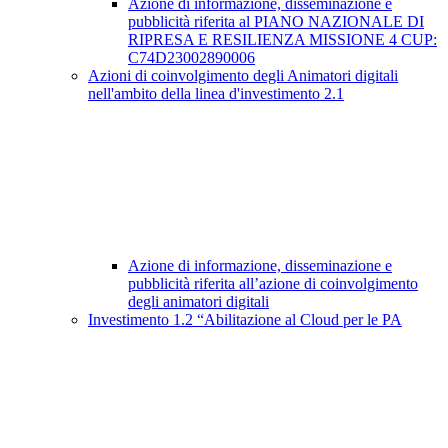
Azione di informazione, disseminazione e
pubblicità riferita al PIANO NAZIONALE DI
RIPRESA E RESILIENZA MISSIONE 4 CUP:
C74D23002890006
Azioni di coinvolgimento degli Animatori digitali
nell'ambito della linea d'investimento 2.1
Azione di informazione, disseminazione e
pubblicità riferita all’azione di coinvolgimento
degli animatori digitali
Investimento 1.2 “Abilitazione al Cloud per le PA