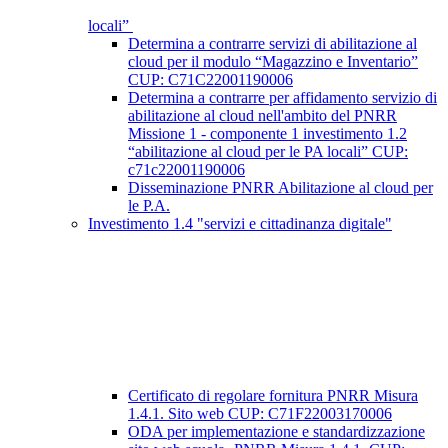
locali”
Determina a contrarre servizi di abilitazione al
cloud per il modulo “Magazzino e Inventario”
CUP: C71C22001190006
Determina a contrarre per affidamento servizio di
abilitazione al cloud nell'ambito del PNRR
Missione 1 - componente 1 investimento 1.2
“abilitazione al cloud per le PA locali” CUP:
c71c22001190006
Disseminazione PNRR Abilitazione al cloud per
le P.A.
Investimento 1.4 "servizi e cittadinanza digitale"
Certificato di regolare fornitura PNRR Misura
1.4.1. Sito web CUP: C71F22003170006
ODA per implementazione e standardizzazione