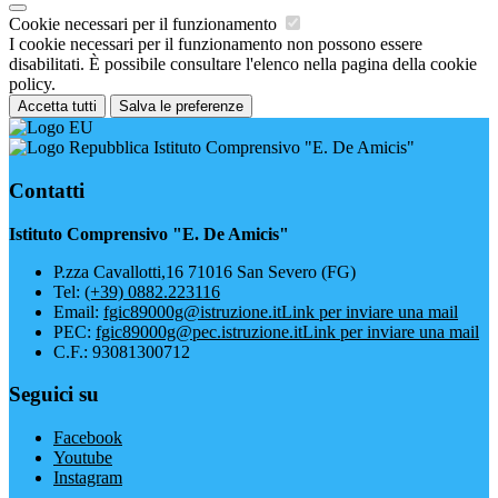
Cookie necessari per il funzionamento
I cookie necessari per il funzionamento non possono essere
disabilitati. È possibile consultare l'elenco nella pagina della cookie
policy.
Accetta tutti
Salva le preferenze
Istituto Comprensivo "E. De Amicis"
Contatti
Istituto Comprensivo "E. De Amicis"
P.zza Cavallotti,16 71016 San Severo (FG)
Tel:
(+39) 0882.223116
Email:
fgic89000g@istruzione.it
Link per inviare una mail
PEC:
fgic89000g@pec.istruzione.it
Link per inviare una mail
C.F.: 93081300712
Seguici su
Facebook
Youtube
Instagram