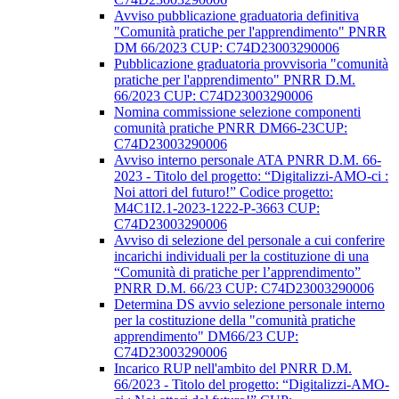
Avviso pubblicazione graduatoria definitiva
"Comunità pratiche per l'apprendimento" PNRR
DM 66/2023 CUP: C74D23003290006
Pubblicazione graduatoria provvisoria "comunità
pratiche per l'apprendimento" PNRR D.M.
66/2023 CUP: C74D23003290006
Nomina commissione selezione componenti
comunità pratiche PNRR DM66-23CUP:
C74D23003290006
Avviso interno personale ATA PNRR D.M. 66-
2023 - Titolo del progetto: “Digitalizzi-AMO-ci :
Noi attori del futuro!” Codice progetto:
M4C1I2.1-2023-1222-P-3663 CUP:
C74D23003290006
Avviso di selezione del personale a cui conferire
incarichi individuali per la costituzione di una
“Comunità di pratiche per l’apprendimento”
PNRR D.M. 66/23 CUP: C74D23003290006
Determina DS avvio selezione personale interno
per la costituzione della "comunità pratiche
apprendimento" DM66/23 CUP:
C74D23003290006
Incarico RUP nell'ambito del PNRR D.M.
66/2023 - Titolo del progetto: “Digitalizzi-AMO-