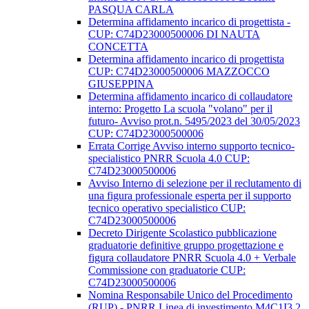
PASQUA CARLA
Determina affidamento incarico di progettista -
CUP: C74D23000500006 DI NAUTA
CONCETTA
Determina affidamento incarico di progettista
CUP: C74D23000500006 MAZZOCCO
GIUSEPPINA
Determina affidamento incarico di collaudatore
interno: Progetto La scuola "volano" per il
futuro- Avviso prot.n. 5495/2023 del 30/05/2023
CUP: C74D23000500006
Errata Corrige Avviso interno supporto tecnico-
specialistico PNRR Scuola 4.0 CUP:
C74D23000500006
Avviso Interno di selezione per il reclutamento di
una figura professionale esperta per il supporto
tecnico operativo specialistico CUP:
C74D23000500006
Decreto Dirigente Scolastico pubblicazione
graduatorie definitive gruppo progettazione e
figura collaudatore PNRR Scuola 4.0 + Verbale
Commissione con graduatorie CUP:
C74D23000500006
Nomina Responsabile Unico del Procedimento
(RUP) - PNRR Linea di investimento M4C1I3.2