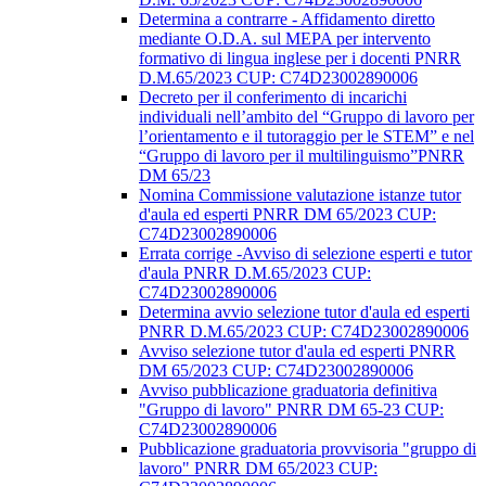
Determina a contrarre - Affidamento diretto
mediante O.D.A. sul MEPA per intervento
formativo di lingua inglese per i docenti PNRR
D.M.65/2023 CUP: C74D23002890006
Decreto per il conferimento di incarichi
individuali nell’ambito del “Gruppo di lavoro per
l’orientamento e il tutoraggio per le STEM” e nel
“Gruppo di lavoro per il multilinguismo”PNRR
DM 65/23
Nomina Commissione valutazione istanze tutor
d'aula ed esperti PNRR DM 65/2023 CUP:
C74D23002890006
Errata corrige -Avviso di selezione esperti e tutor
d'aula PNRR D.M.65/2023 CUP:
C74D23002890006
Determina avvio selezione tutor d'aula ed esperti
PNRR D.M.65/2023 CUP: C74D23002890006
Avviso selezione tutor d'aula ed esperti PNRR
DM 65/2023 CUP: C74D23002890006
Avviso pubblicazione graduatoria definitiva
"Gruppo di lavoro" PNRR DM 65-23 CUP:
C74D23002890006
Pubblicazione graduatoria provvisoria "gruppo di
lavoro" PNRR DM 65/2023 CUP: