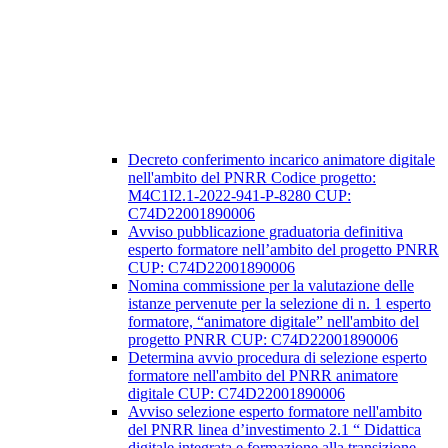
Decreto conferimento incarico animatore digitale
nell'ambito del PNRR Codice progetto:
M4C1I2.1-2022-941-P-8280 CUP:
C74D22001890006
Avviso pubblicazione graduatoria definitiva
esperto formatore nell’ambito del progetto PNRR
CUP: C74D22001890006
Nomina commissione per la valutazione delle
istanze pervenute per la selezione di n. 1 esperto
formatore, “animatore digitale” nell'ambito del
progetto PNRR CUP: C74D22001890006
Determina avvio procedura di selezione esperto
formatore nell'ambito del PNRR animatore
digitale CUP: C74D22001890006
Avviso selezione esperto formatore nell'ambito
del PNRR linea d’investimento 2.1 “ Didattica
digitale integrata e formazione alla transizione