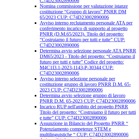
C74D23002890006
Nomina commissione per valutazione istanze
costituzione “Gruppo di lavoro” PNRR DM
65/2023 CUP: C74D23002890006
Avviso interno reclutamento personale ATA per
conferimento incarico di supporto al progetto
PNRR (D.M.65/2023). Titolo del progetto:
“Costruiamo il futuro per tutti e tutte” CUP:
C74D23002890006
Determina avvio selezione personale ATA PNRR
DM65/2023 - Titolo del progetto: “Costruiamo il
futuro per tutti e tutte” Codice del progetto:
M4C1I3.1-2023-1143-P-30344 CUP:
C74D23002890006
Avviso interno selezione personale per
costituzione gruppo di lavoro PNRR D.M. 65-
2023 CUP: C74D23002890006
Determina avvio selezione gruppo di lavoro
PNRR D.M. 65-2023 CUP: C74D23002890006
Incarico RUP nell'ambito del progetto PNRR
Titolo del progetto: “Costruiamo il futuro per tutti
e tutte” CUP: C74D23002890006
Assunzione in Bilancio del Progetto PNRR “
Potenziamento competenze STEM e
multilinguistiche “ CUP: C74D23002890006