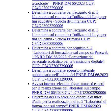
tecnologie" - PNRR DM 66/2023 CUP:
C74D23003290006
Determina a contrarre per l'acquisto di n. 1
laboratorio sul campo per l'utilizzo dei Lego per
fini educativi - Scuola dell'Infanzia CUP:
C74D23003290006
Determina a contrarre per l'acquisto di n. 1
laboratorio sul campo per l'utilizzo dei Lego per
fini educativi - Scuola Primaria CUP:
C74D23003290006
Determina a contrarre per acquisto n. 2
"Laboratori di formazione sul campo su Passweb
" PNRR DM 66/2023 “Formazione del
personale scolastico per la transizione digitale”
CUP: C74D23003290006
Determina a contrarre acquisto materiale
pubblicitario nell'ambito del PNRR DM 66/2023
CUP: C74D23003290006
Avviso interno selezione figure tutor ed esperti
per la realizzazione dei laboratori sul campo
PNRR DM 66/2023 CUP: C74D23003290006
Determina del DS selezione esperti e di tutor
d’aula per la realizzazione di n. 5 “Laboratori di
formazione sul campo” PNRR DM 66/2023
CUP: C74D23003290006