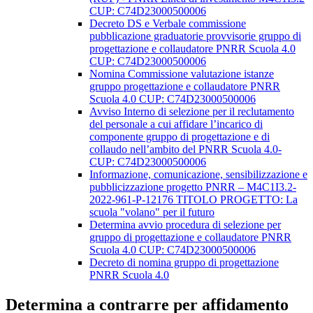
CUP: C74D23000500006
Decreto DS e Verbale commissione
pubblicazione graduatorie provvisorie gruppo di
progettazione e collaudatore PNRR Scuola 4.0
CUP: C74D23000500006
Nomina Commissione valutazione istanze
gruppo progettazione e collaudatore PNRR
Scuola 4.0 CUP: C74D23000500006
Avviso Interno di selezione per il reclutamento
del personale a cui affidare l’incarico di
componente gruppo di progettazione e di
collaudo nell’ambito del PNRR Scuola 4.0-
CUP: C74D23000500006
Informazione, comunicazione, sensibilizzazione e
pubblicizzazione progetto PNRR – M4C1I3.2-
2022-961-P-12176 TITOLO PROGETTO: La
scuola "volano" per il futuro
Determina avvio procedura di selezione per
gruppo di progettazione e collaudatore PNRR
Scuola 4.0 CUP: C74D23000500006
Decreto di nomina gruppo di progettazione
PNRR Scuola 4.0
Determina a contrarre per affidamento