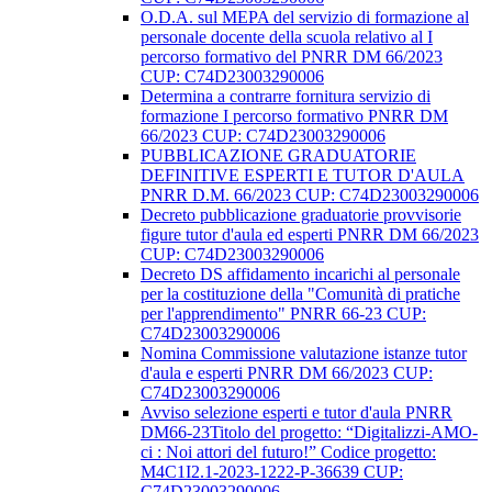
O.D.A. sul MEPA del servizio di formazione al
personale docente della scuola relativo al I
percorso formativo del PNRR DM 66/2023
CUP: C74D23003290006
Determina a contrarre fornitura servizio di
formazione I percorso formativo PNRR DM
66/2023 CUP: C74D23003290006
PUBBLICAZIONE GRADUATORIE
DEFINITIVE ESPERTI E TUTOR D'AULA
PNRR D.M. 66/2023 CUP: C74D23003290006
Decreto pubblicazione graduatorie provvisorie
figure tutor d'aula ed esperti PNRR DM 66/2023
CUP: C74D23003290006
Decreto DS affidamento incarichi al personale
per la costituzione della "Comunità di pratiche
per l'apprendimento" PNRR 66-23 CUP:
C74D23003290006
Nomina Commissione valutazione istanze tutor
d'aula e esperti PNRR DM 66/2023 CUP:
C74D23003290006
Avviso selezione esperti e tutor d'aula PNRR
DM66-23Titolo del progetto: “Digitalizzi-AMO-
ci : Noi attori del futuro!” Codice progetto:
M4C1I2.1-2023-1222-P-36639 CUP:
C74D23003290006