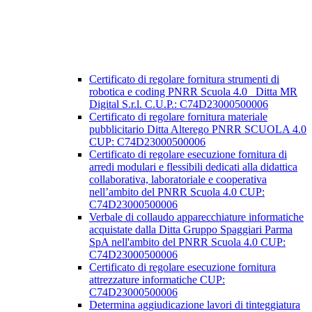
Certificato di regolare fornitura strumenti di
robotica e coding PNRR Scuola 4.0 _Ditta MR
Digital S.r.l. C.U.P.: C74D23000500006
Certificato di regolare fornitura materiale
pubblicitario Ditta Alterego PNRR SCUOLA 4.0
CUP: C74D23000500006
Certificato di regolare esecuzione fornitura di
arredi modulari e flessibili dedicati alla didattica
collaborativa, laboratoriale e cooperativa
nell’ambito del PNRR Scuola 4.0 CUP:
C74D23000500006
Verbale di collaudo apparecchiature informatiche
acquistate dalla Ditta Gruppo Spaggiari Parma
SpA nell'ambito del PNRR Scuola 4.0 CUP:
C74D23000500006
Certificato di regolare esecuzione fornitura
attrezzature informatiche CUP:
C74D23000500006
Determina aggiudicazione lavori di tinteggiatura