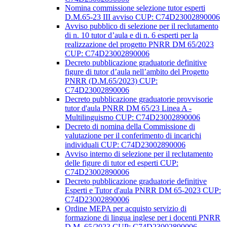
Nomina commissione selezione tutor esperti
D.M.65-23 III avviso CUP: C74D23002890006
Avviso pubblico di selezione per il reclutamento
di n. 10 tutor d’aula e di n. 6 esperti per la
realizzazione del progetto PNRR DM 65/2023
CUP: C74D23002890006
Decreto pubblicazione graduatorie definitive
figure di tutor d’aula nell’ambito del Progetto
PNRR (D.M.65/2023) CUP:
C74D23002890006
Decreto pubblicazione graduatorie provvisorie
tutor d'aula PNRR DM 65/23 Linea A -
Multilinguismo CUP: C74D23002890006
Decreto di nomina della Commissione di
valutazione per il conferimento di incarichi
individuali CUP: C74D23002890006
Avviso interno di selezione per il reclutamento
delle figure di tutor ed esperti CUP:
C74D23002890006
Decreto pubblicazione graduatorie definitive
Esperti e Tutor d'aula PNRR DM 65-2023 CUP:
C74D23002890006
Ordine MEPA per acquisto servizio di
formazione di lingua inglese per i docenti PNRR
D.M. 65/2023 CUP: C74D23002890006