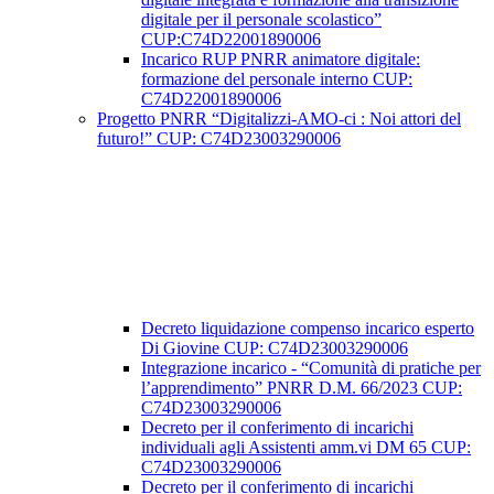
digitale per il personale scolastico”
CUP:C74D22001890006
Incarico RUP PNRR animatore digitale:
formazione del personale interno CUP:
C74D22001890006
Progetto PNRR “Digitalizzi-AMO-ci : Noi attori del
futuro!” CUP: C74D23003290006
Decreto liquidazione compenso incarico esperto
Di Giovine CUP: C74D23003290006
Integrazione incarico - “Comunità di pratiche per
l’apprendimento” PNRR D.M. 66/2023 CUP:
C74D23003290006
Decreto per il conferimento di incarichi
individuali agli Assistenti amm.vi DM 65 CUP:
C74D23003290006
Decreto per il conferimento di incarichi