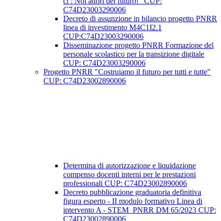
ci : Noi attori del futuro!” CUP:
C74D23003290006
Decreto di assunzione in bilancio progetto PNRR
linea di investimento M4C1I2.1
CUP:C74D23003290006
Disseminazione progetto PNRR Formazione del
personale scolastico per la transizione digitale
CUP: C74D23003290006
Progetto PNRR "Costruiamo il futuro per tutti e tutte"
CUP: C74D23002890006
Determina di autorizzazione e liquidazione
compenso docenti interni per le prestazioni
professionali CUP: C74D23002890006
Decreto pubblicazione graduatoria definitiva
figura esperto - II modulo formativo Linea di
intervento A - STEM_PNRR DM 65/2023 CUP:
C74D23002890006