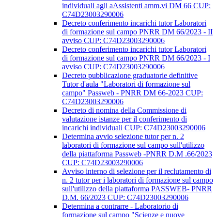
individuali agli aAssistenti amm.vi DM 66 CUP:
C74D23003290006
Decreto conferimento incarichi tutor Laboratori
di formazione sul campo PNRR DM 66/2023 - II
avviso CUP: C74D23003290006
Decreto conferimento incarichi tutor Laboratori
di formazione sul campo PNRR DM 66/2023 - I
avviso CUP: C74D23003290006
Decreto pubblicazione graduatorie definitive
Tutor d'aula "Laboratori di formazione sul
campo" Passweb - PNRR DM 66-2023 CUP:
C74D23003290006
Decreto di nomina della Commissione di
valutazione istanze per il conferimento di
incarichi individuali CUP: C74D23003290006
Determina avvio selezione tutor per n. 2
laboratori di formazione sul campo sull'utilizzo
della piattaforma Passweb -PNRR D.M .66/2023
CUP: C74D23003290006
Avviso interno di selezione per il reclutamento di
n. 2 tutor per i laboratori di formazione sul campo
sull'utilizzo della piattaforma PASSWEB- PNRR
D.M. 66/2023 CUP: C74D23003290006
Determina a contrarre - Laboratorio di
formazione sul campo "Scienze e nuove