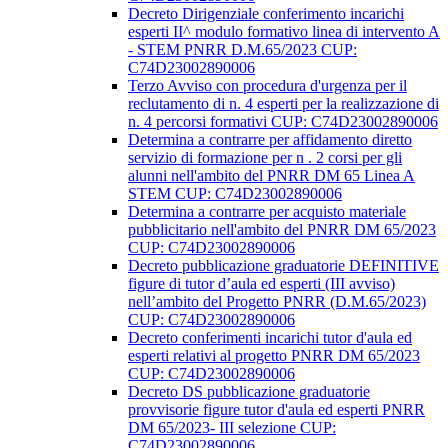
Decreto Dirigenziale conferimento incarichi
esperti II^ modulo formativo linea di intervento A
- STEM PNRR D.M.65/2023 CUP:
C74D23002890006
Terzo Avviso con procedura d'urgenza per il
reclutamento di n. 4 esperti per la realizzazione di
n. 4 percorsi formativi CUP: C74D23002890006
Determina a contrarre per affidamento diretto
servizio di formazione per n . 2 corsi per gli
alunni nell'ambito del PNRR DM 65 Linea A
STEM CUP: C74D23002890006
Determina a contrarre per acquisto materiale
pubblicitario nell'ambito del PNRR DM 65/2023
CUP: C74D23002890006
Decreto pubblicazione graduatorie DEFINITIVE
figure di tutor d’aula ed esperti (III avviso)
nell’ambito del Progetto PNRR (D.M.65/2023)
CUP: C74D23002890006
Decreto conferimenti incarichi tutor d'aula ed
esperti relativi al progetto PNRR DM 65/2023
CUP: C74D23002890006
Decreto DS pubblicazione graduatorie
provvisorie figure tutor d'aula ed esperti PNRR
DM 65/2023- III selezione CUP:
C74D23002890006