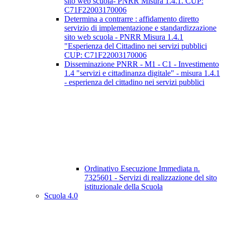
sito web scuola- PNRR Misura 1.4.1. CUP:
C71F22003170006
Determina a contrarre : affidamento diretto
servizio di implementazione e standardizzazione
sito web scuola - PNRR Misura 1.4.1
"Esperienza del Cittadino nei servizi pubblici
CUP: C71F22003170006
Disseminazione PNRR - M1 - C1 - Investimento
1.4 "servizi e cittadinanza digitale" - misura 1.4.1
- esperienza del cittadino nei servizi pubblici
Ordinativo Esecuzione Immediata n.
7325601 - Servizi di realizzazione del sito
istituzionale della Scuola
Scuola 4.0