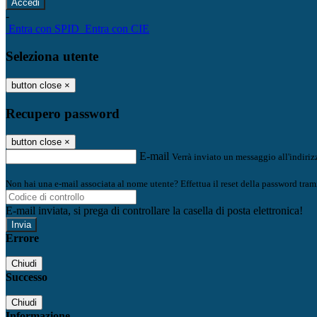
-
Entra con SPID
Entra con CIE
Seleziona utente
button close
×
Recupero password
button close
×
E-mail
Verrà inviato un messaggio all'indirizz
Non hai una e-mail associata al nome utente? Effettua il reset della password tram
E-mail inviata, si prega di controllare la casella di posta elettronica!
Errore
Chiudi
Successo
Chiudi
Informazione