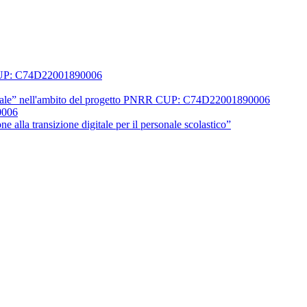
0 CUP: C74D22001890006
 digitale” nell'ambito del progetto PNRR CUP: C74D22001890006
0006
 alla transizione digitale per il personale scolastico”