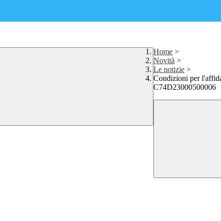
Home
>
Novità
>
Le notizie
>
Condizioni per l'affi
C74D23000500006