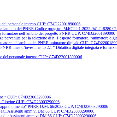
one del personale interno CUP: C74D22001890006
le nell'ambito del PNRR Codice progetto: M4C1I2.1-2022-941-P-828
erto formatore nell’ambito del progetto PNRR CUP: C74D22001890006
nze pervenute per la selezione di n. 1 esperto formatore, “animatore
formatore nell'ambito del PNRR animatore digitale CUP: C74D2200189
PNRR linea d’investimento 2.1 “ Didattica digitale integrata e formazione
one del personale interno CUP: C74D22001890006
futuro!” CUP: C74D23003290006
o Di Giovine CUP: C74D23003290006
 per l’apprendimento” PNRR D.M. 66/2023 CUP: C74D23003290006
duali agli Assistenti amm.vi DM 65 CUP: C74D23003290006
duali agli aAssistenti amm.vi DM 66 CUP: C74D23003290006