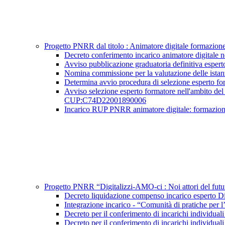
Progetto PNRR dal titolo : Animatore digitale formazi
Decreto conferimento incarico animatore digita
Avviso pubblicazione graduatoria definitiva esp
Nomina commissione per la valutazione delle ista
Determina avvio procedura di selezione esperto 
Avviso selezione esperto formatore nell'ambito del 
CUP:C74D22001890006
Incarico RUP PNRR animatore digitale: formazi
Progetto PNRR “Digitalizzi-AMO-ci : Noi attori del 
Decreto liquidazione compenso incarico espert
Integrazione incarico - “Comunità di pratiche
Decreto per il conferimento di incarichi indivi
Decreto per il conferimento di incarichi indivi