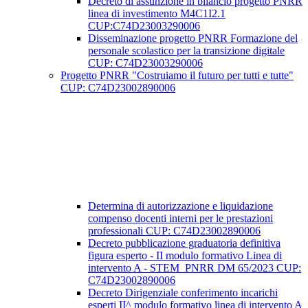
Decreto di assunzione in bilancio progetto PNRR
linea di investimento M4C1I2.1
CUP:C74D23003290006
Disseminazione progetto PNRR Formazione del
personale scolastico per la transizione digitale
CUP: C74D23003290006
Progetto PNRR "Costruiamo il futuro per tutti e tutte"
CUP: C74D23002890006
Determina di autorizzazione e liquidazione
compenso docenti interni per le prestazioni
professionali CUP: C74D23002890006
Decreto pubblicazione graduatoria definitiva
figura esperto - II modulo formativo Linea di
intervento A - STEM_PNRR DM 65/2023 CUP:
C74D23002890006
Decreto Dirigenziale conferimento incarichi
esperti II^ modulo formativo linea di intervento A