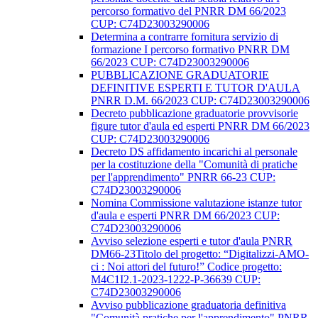
percorso formativo del PNRR DM 66/2023
CUP: C74D23003290006
Determina a contrarre fornitura servizio di
formazione I percorso formativo PNRR DM
66/2023 CUP: C74D23003290006
PUBBLICAZIONE GRADUATORIE
DEFINITIVE ESPERTI E TUTOR D'AULA
PNRR D.M. 66/2023 CUP: C74D23003290006
Decreto pubblicazione graduatorie provvisorie
figure tutor d'aula ed esperti PNRR DM 66/2023
CUP: C74D23003290006
Decreto DS affidamento incarichi al personale
per la costituzione della "Comunità di pratiche
per l'apprendimento" PNRR 66-23 CUP:
C74D23003290006
Nomina Commissione valutazione istanze tutor
d'aula e esperti PNRR DM 66/2023 CUP:
C74D23003290006
Avviso selezione esperti e tutor d'aula PNRR
DM66-23Titolo del progetto: “Digitalizzi-AMO-
ci : Noi attori del futuro!” Codice progetto:
M4C1I2.1-2023-1222-P-36639 CUP:
C74D23003290006
Avviso pubblicazione graduatoria definitiva
"Comunità pratiche per l'apprendimento" PNRR