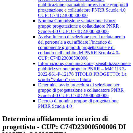
pubblicazione graduatorie provvisorie gruppo di
progettazione e collaudatore PNRR Scuola 4.0
CUP: C74D23000500006
Nomina Commissione valutazione istanze
gruppo progettazione e collaudatore PNRR
Scuola 4.0 CUP: C74D23000500006
Avviso Interno di selezione per il reclutamento
del personale a cui affidare l’incarico di
componente gruppo di progettazione e di
collaudo nell’ambito del PNRR Scuola 4.0-
CUP: C74D23000500006
Informazione, comunicazione, sensibilizzazione e
pubblicizzazione progetto PNRR – M4C1I3.2-
2022-961-P-12176 TITOLO PROGETTO: La
scuola "volano" per il futuro
Determina avvio procedura di selezione per
gruppo di progettazione e collaudatore PNRR
Scuola 4.0 CUP: C74D23000500006
Decreto di nomina gruppo di progettazione
PNRR Scuola 4.0
Determina affidamento incarico di
progettista - CUP: C74D23000500006 DI