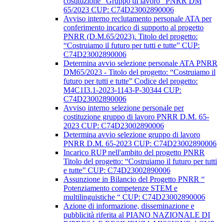
costituzione “Gruppo di lavoro” PNRR DM
65/2023 CUP: C74D23002890006
Avviso interno reclutamento personale ATA per
conferimento incarico di supporto al progetto
PNRR (D.M.65/2023). Titolo del progetto:
“Costruiamo il futuro per tutti e tutte” CUP:
C74D23002890006
Determina avvio selezione personale ATA PNRR
DM65/2023 - Titolo del progetto: “Costruiamo il
futuro per tutti e tutte” Codice del progetto:
M4C1I3.1-2023-1143-P-30344 CUP:
C74D23002890006
Avviso interno selezione personale per
costituzione gruppo di lavoro PNRR D.M. 65-
2023 CUP: C74D23002890006
Determina avvio selezione gruppo di lavoro
PNRR D.M. 65-2023 CUP: C74D23002890006
Incarico RUP nell'ambito del progetto PNRR
Titolo del progetto: “Costruiamo il futuro per tutti
e tutte” CUP: C74D23002890006
Assunzione in Bilancio del Progetto PNRR “
Potenziamento competenze STEM e
multilinguistiche “ CUP: C74D23002890006
Azione di informazione, disseminazione e
pubblicità riferita al PIANO NAZIONALE DI