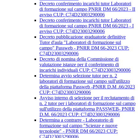
Decreto conferimento incarichi tutor Laboratori
di formazione sul campo PNRR DM 66/2023 - II
avviso CUP: C74D23003290006
Decreto conferimento incarichi tutor Laboratori
di formazione sul campo PNRR DM 66/2023 - I
avviso CUP: C74D23003290006
Decreto pubblicazione graduatorie definitive
Tutor d'aula "Laboratori di formazione sul
campo" Passweb - PNRR DM 66-2023 CUP:
C74D23003290006
Decreto di nomina della Commissione di
valutazione istanze per il conferimento di
incarichi individuali CUP: C74D23003290006
Determina avvio selezione tutor per n. 2
laboratori di formazione sul campo sull'utilizzo
della piattaforma Passweb -PNRR D.M .66/2023
CUP: C74D23003290006
Avviso interno di selezione per il reclutamento di
n. 2 tutor per i laboratori di formazione sul campo
sull'utilizzo della piattaforma PASSWEB- PNRR
D.M. 66/2023 CUP: C74D23003290006
Determina a contrarre - Laboratorio di
formazione sul campo "Scienze e nuove
tecnologie" - PNRR DM 66/2023 CUP:
C74D23003290006