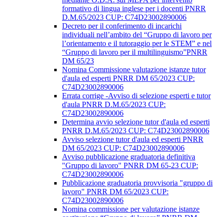
formativo di lingua inglese per i docenti PNRR
D.M.65/2023 CUP: C74D23002890006
Decreto per il conferimento di incarichi
individuali nell’ambito del “Gruppo di lavoro per
l’orientamento e il tutoraggio per le STEM” e nel
“Gruppo di lavoro per il multilinguismo”PNRR
DM 65/23
Nomina Commissione valutazione istanze tutor
d'aula ed esperti PNRR DM 65/2023 CUP:
C74D23002890006
Errata corrige -Avviso di selezione esperti e tutor
d'aula PNRR D.M.65/2023 CUP:
C74D23002890006
Determina avvio selezione tutor d'aula ed esperti
PNRR D.M.65/2023 CUP: C74D23002890006
Avviso selezione tutor d'aula ed esperti PNRR
DM 65/2023 CUP: C74D23002890006
Avviso pubblicazione graduatoria definitiva
"Gruppo di lavoro" PNRR DM 65-23 CUP:
C74D23002890006
Pubblicazione graduatoria provvisoria "gruppo di
lavoro" PNRR DM 65/2023 CUP:
C74D23002890006
Nomina commissione per valutazione istanze