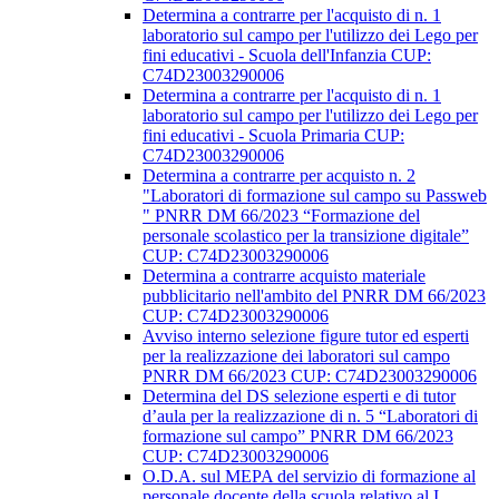
Determina a contrarre per l'acquisto di n. 1
laboratorio sul campo per l'utilizzo dei Lego per
fini educativi - Scuola dell'Infanzia CUP:
C74D23003290006
Determina a contrarre per l'acquisto di n. 1
laboratorio sul campo per l'utilizzo dei Lego per
fini educativi - Scuola Primaria CUP:
C74D23003290006
Determina a contrarre per acquisto n. 2
"Laboratori di formazione sul campo su Passweb
" PNRR DM 66/2023 “Formazione del
personale scolastico per la transizione digitale”
CUP: C74D23003290006
Determina a contrarre acquisto materiale
pubblicitario nell'ambito del PNRR DM 66/2023
CUP: C74D23003290006
Avviso interno selezione figure tutor ed esperti
per la realizzazione dei laboratori sul campo
PNRR DM 66/2023 CUP: C74D23003290006
Determina del DS selezione esperti e di tutor
d’aula per la realizzazione di n. 5 “Laboratori di
formazione sul campo” PNRR DM 66/2023
CUP: C74D23003290006
O.D.A. sul MEPA del servizio di formazione al
personale docente della scuola relativo al I