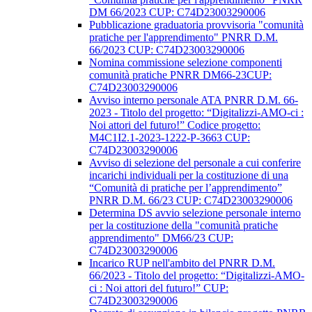
DM 66/2023 CUP: C74D23003290006
Pubblicazione graduatoria provvisoria "comunità
pratiche per l'apprendimento" PNRR D.M.
66/2023 CUP: C74D23003290006
Nomina commissione selezione componenti
comunità pratiche PNRR DM66-23CUP:
C74D23003290006
Avviso interno personale ATA PNRR D.M. 66-
2023 - Titolo del progetto: “Digitalizzi-AMO-ci :
Noi attori del futuro!” Codice progetto:
M4C1I2.1-2023-1222-P-3663 CUP:
C74D23003290006
Avviso di selezione del personale a cui conferire
incarichi individuali per la costituzione di una
“Comunità di pratiche per l’apprendimento”
PNRR D.M. 66/23 CUP: C74D23003290006
Determina DS avvio selezione personale interno
per la costituzione della "comunità pratiche
apprendimento" DM66/23 CUP:
C74D23003290006
Incarico RUP nell'ambito del PNRR D.M.
66/2023 - Titolo del progetto: “Digitalizzi-AMO-
ci : Noi attori del futuro!” CUP:
C74D23003290006