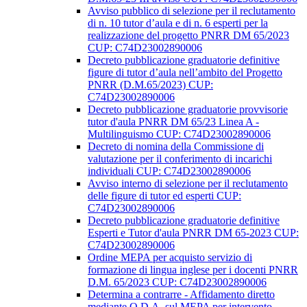
Avviso pubblico di selezione per il reclutamento
di n. 10 tutor d’aula e di n. 6 esperti per la
realizzazione del progetto PNRR DM 65/2023
CUP: C74D23002890006
Decreto pubblicazione graduatorie definitive
figure di tutor d’aula nell’ambito del Progetto
PNRR (D.M.65/2023) CUP:
C74D23002890006
Decreto pubblicazione graduatorie provvisorie
tutor d'aula PNRR DM 65/23 Linea A -
Multilinguismo CUP: C74D23002890006
Decreto di nomina della Commissione di
valutazione per il conferimento di incarichi
individuali CUP: C74D23002890006
Avviso interno di selezione per il reclutamento
delle figure di tutor ed esperti CUP:
C74D23002890006
Decreto pubblicazione graduatorie definitive
Esperti e Tutor d'aula PNRR DM 65-2023 CUP:
C74D23002890006
Ordine MEPA per acquisto servizio di
formazione di lingua inglese per i docenti PNRR
D.M. 65/2023 CUP: C74D23002890006
Determina a contrarre - Affidamento diretto
mediante O.D.A. sul MEPA per intervento