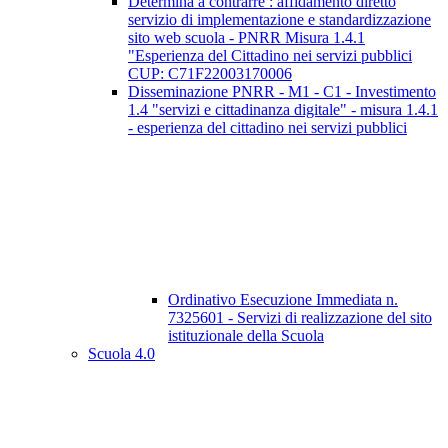
Determina a contrarre : affidamento diretto
servizio di implementazione e standardizzazione
sito web scuola - PNRR Misura 1.4.1
"Esperienza del Cittadino nei servizi pubblici
CUP: C71F22003170006
Disseminazione PNRR - M1 - C1 - Investimento
1.4 "servizi e cittadinanza digitale" - misura 1.4.1
- esperienza del cittadino nei servizi pubblici
Ordinativo Esecuzione Immediata n.
7325601 - Servizi di realizzazione del sito
istituzionale della Scuola
Scuola 4.0