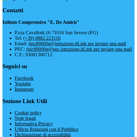
Contatti
Istituto Comprensivo "E. De Amicis"
P.zza Cavallotti,16 71016 San Severo (FG)
Tel:
(+39) 0882.223116
Email:
fgic89000g@istruzione.it
Link per inviare una mail
PEC:
fgic89000g@pec.istruzione.it
Link per inviare una mail
C.F.: 93081300712
Seguici su
Facebook
Youtube
Instagram
Sezione Link Utili
Cookie policy
Note legali
Informativa Privacy
Ufficio Relazioni con il Pubblico
Dichiarazione di accessibilità