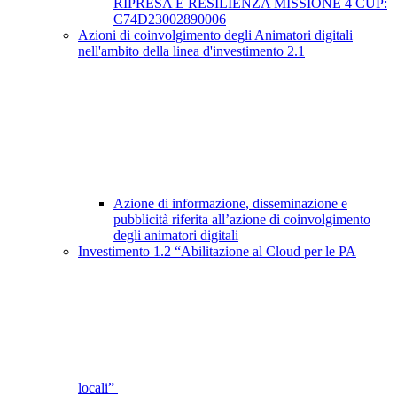
RIPRESA E RESILIENZA MISSIONE 4 CUP:
C74D23002890006
Azioni di coinvolgimento degli Animatori digitali
nell'ambito della linea d'investimento 2.1
Azione di informazione, disseminazione e
pubblicità riferita all’azione di coinvolgimento
degli animatori digitali
Investimento 1.2 “Abilitazione al Cloud per le PA
locali”