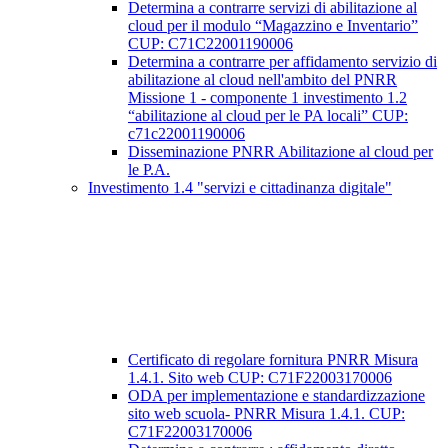
Determina a contrarre servizi di abilitazione al
cloud per il modulo “Magazzino e Inventario”
CUP: C71C22001190006
Determina a contrarre per affidamento servizio di
abilitazione al cloud nell'ambito del PNRR
Missione 1 - componente 1 investimento 1.2
“abilitazione al cloud per le PA locali” CUP:
c71c22001190006
Disseminazione PNRR Abilitazione al cloud per
le P.A.
Investimento 1.4 "servizi e cittadinanza digitale"
Certificato di regolare fornitura PNRR Misura
1.4.1. Sito web CUP: C71F22003170006
ODA per implementazione e standardizzazione
sito web scuola- PNRR Misura 1.4.1. CUP:
C71F22003170006