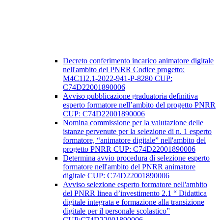
Decreto conferimento incarico animatore digitale
nell'ambito del PNRR Codice progetto:
M4C1I2.1-2022-941-P-8280 CUP:
C74D22001890006
Avviso pubblicazione graduatoria definitiva
esperto formatore nell’ambito del progetto PNRR
CUP: C74D22001890006
Nomina commissione per la valutazione delle
istanze pervenute per la selezione di n. 1 esperto
formatore, “animatore digitale” nell'ambito del
progetto PNRR CUP: C74D22001890006
Determina avvio procedura di selezione esperto
formatore nell'ambito del PNRR animatore
digitale CUP: C74D22001890006
Avviso selezione esperto formatore nell'ambito
del PNRR linea d’investimento 2.1 “ Didattica
digitale integrata e formazione alla transizione
digitale per il personale scolastico”
CUP:C74D22001890006