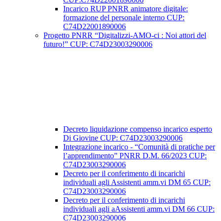
Incarico RUP PNRR animatore digitale:
formazione del personale interno CUP:
C74D22001890006
Progetto PNRR “Digitalizzi-AMO-ci : Noi attori del
futuro!” CUP: C74D23003290006
Decreto liquidazione compenso incarico esperto
Di Giovine CUP: C74D23003290006
Integrazione incarico - “Comunità di pratiche per
l’apprendimento” PNRR D.M. 66/2023 CUP:
C74D23003290006
Decreto per il conferimento di incarichi
individuali agli Assistenti amm.vi DM 65 CUP:
C74D23003290006
Decreto per il conferimento di incarichi
individuali agli aAssistenti amm.vi DM 66 CUP:
C74D23003290006