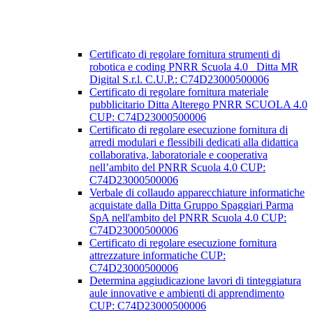
Certificato di regolare fornitura strumenti di
robotica e coding PNRR Scuola 4.0 _Ditta MR
Digital S.r.l. C.U.P.: C74D23000500006
Certificato di regolare fornitura materiale
pubblicitario Ditta Alterego PNRR SCUOLA 4.0
CUP: C74D23000500006
Certificato di regolare esecuzione fornitura di
arredi modulari e flessibili dedicati alla didattica
collaborativa, laboratoriale e cooperativa
nell’ambito del PNRR Scuola 4.0 CUP:
C74D23000500006
Verbale di collaudo apparecchiature informatiche
acquistate dalla Ditta Gruppo Spaggiari Parma
SpA nell'ambito del PNRR Scuola 4.0 CUP:
C74D23000500006
Certificato di regolare esecuzione fornitura
attrezzature informatiche CUP:
C74D23000500006
Determina aggiudicazione lavori di tinteggiatura
aule innovative e ambienti di apprendimento
CUP: C74D23000500006