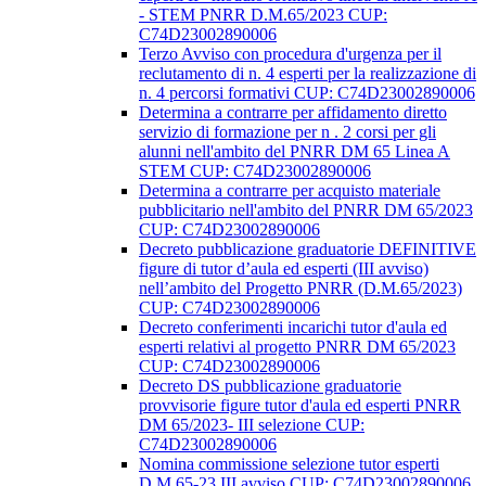
- STEM PNRR D.M.65/2023 CUP:
C74D23002890006
Terzo Avviso con procedura d'urgenza per il
reclutamento di n. 4 esperti per la realizzazione di
n. 4 percorsi formativi CUP: C74D23002890006
Determina a contrarre per affidamento diretto
servizio di formazione per n . 2 corsi per gli
alunni nell'ambito del PNRR DM 65 Linea A
STEM CUP: C74D23002890006
Determina a contrarre per acquisto materiale
pubblicitario nell'ambito del PNRR DM 65/2023
CUP: C74D23002890006
Decreto pubblicazione graduatorie DEFINITIVE
figure di tutor d’aula ed esperti (III avviso)
nell’ambito del Progetto PNRR (D.M.65/2023)
CUP: C74D23002890006
Decreto conferimenti incarichi tutor d'aula ed
esperti relativi al progetto PNRR DM 65/2023
CUP: C74D23002890006
Decreto DS pubblicazione graduatorie
provvisorie figure tutor d'aula ed esperti PNRR
DM 65/2023- III selezione CUP:
C74D23002890006
Nomina commissione selezione tutor esperti
D.M.65-23 III avviso CUP: C74D23002890006