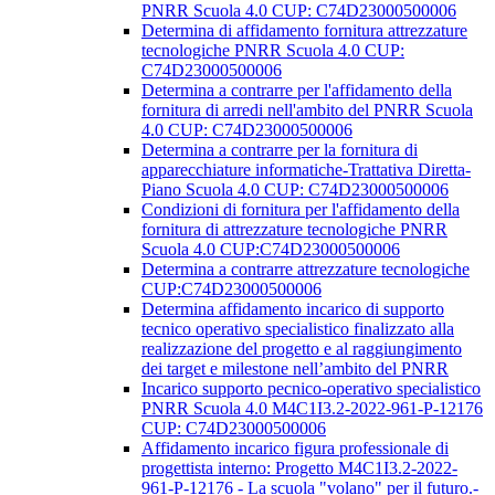
PNRR Scuola 4.0 CUP: C74D23000500006
Determina di affidamento fornitura attrezzature
tecnologiche PNRR Scuola 4.0 CUP:
C74D23000500006
Determina a contrarre per l'affidamento della
fornitura di arredi nell'ambito del PNRR Scuola
4.0 CUP: C74D23000500006
Determina a contrarre per la fornitura di
apparecchiature informatiche-Trattativa Diretta-
Piano Scuola 4.0 CUP: C74D23000500006
Condizioni di fornitura per l'affidamento della
fornitura di attrezzature tecnologiche PNRR
Scuola 4.0 CUP:C74D23000500006
Determina a contrarre attrezzature tecnologiche
CUP:C74D23000500006
Determina affidamento incarico di supporto
tecnico operativo specialistico finalizzato alla
realizzazione del progetto e al raggiungimento
dei target e milestone nell’ambito del PNRR
Incarico supporto pecnico-operativo specialistico
PNRR Scuola 4.0 M4C1I3.2-2022-961-P-12176
CUP: C74D23000500006
Affidamento incarico figura professionale di
progettista interno: Progetto M4C1I3.2-2022-
961-P-12176 - La scuola "volano" per il futuro.-