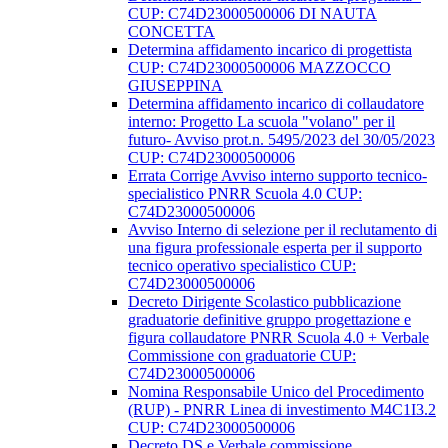
CUP: C74D23000500006 DI NAUTA
CONCETTA
Determina affidamento incarico di progettista
CUP: C74D23000500006 MAZZOCCO
GIUSEPPINA
Determina affidamento incarico di collaudatore
interno: Progetto La scuola "volano" per il
futuro- Avviso prot.n. 5495/2023 del 30/05/2023
CUP: C74D23000500006
Errata Corrige Avviso interno supporto tecnico-
specialistico PNRR Scuola 4.0 CUP:
C74D23000500006
Avviso Interno di selezione per il reclutamento di
una figura professionale esperta per il supporto
tecnico operativo specialistico CUP:
C74D23000500006
Decreto Dirigente Scolastico pubblicazione
graduatorie definitive gruppo progettazione e
figura collaudatore PNRR Scuola 4.0 + Verbale
Commissione con graduatorie CUP:
C74D23000500006
Nomina Responsabile Unico del Procedimento
(RUP) - PNRR Linea di investimento M4C1I3.2
CUP: C74D23000500006
Decreto DS e Verbale commissione