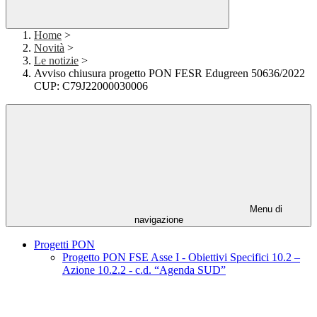
Home
>
Novità
>
Le notizie
>
Avviso chiusura progetto PON FESR Edugreen 50636/2022
CUP: C79J22000030006
Menu di
navigazione
Progetti PON
Progetto PON FSE Asse I - Obiettivi Specifici 10.2 –
Azione 10.2.2 - c.d. “Agenda SUD”