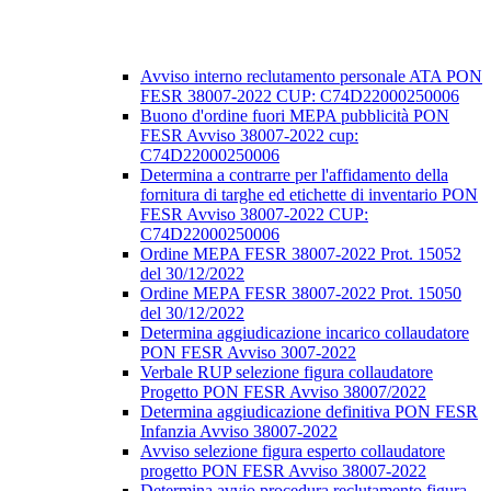
Avviso interno reclutamento personale ATA PON
FESR 38007-2022 CUP: C74D22000250006
Buono d'ordine fuori MEPA pubblicità PON
FESR Avviso 38007-2022 cup:
C74D22000250006
Determina a contrarre per l'affidamento della
fornitura di targhe ed etichette di inventario PON
FESR Avviso 38007-2022 CUP:
C74D22000250006
Ordine MEPA FESR 38007-2022 Prot. 15052
del 30/12/2022
Ordine MEPA FESR 38007-2022 Prot. 15050
del 30/12/2022
Determina aggiudicazione incarico collaudatore
PON FESR Avviso 3007-2022
Verbale RUP selezione figura collaudatore
Progetto PON FESR Avviso 38007/2022
Determina aggiudicazione definitiva PON FESR
Infanzia Avviso 38007-2022
Avviso selezione figura esperto collaudatore
progetto PON FESR Avviso 38007-2022
Determina avvio procedura reclutamento figura