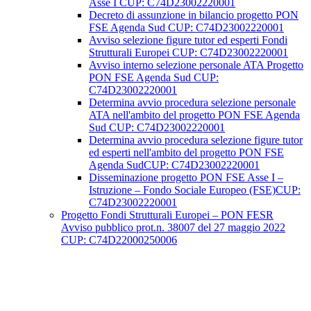
Asse I CUP: C74D23002220001
Decreto di assunzione in bilancio progetto PON
FSE Agenda Sud CUP: C74D23002220001
Avviso selezione figure tutor ed esperti Fondi
Strutturali Europei CUP: C74D23002220001
Avviso interno selezione personale ATA Progetto
PON FSE Agenda Sud CUP:
C74D23002220001
Determina avvio procedura selezione personale
ATA nell'ambito del progetto PON FSE Agenda
Sud CUP: C74D23002220001
Determina avvio procedura selezione figure tutor
ed esperti nell'ambito del progetto PON FSE
Agenda SudCUP: C74D23002220001
Disseminazione progetto PON FSE Asse I –
Istruzione – Fondo Sociale Europeo (FSE)CUP:
C74D23002220001
Progetto Fondi Strutturali Europei – PON FESR
Avviso pubblico prot.n. 38007 del 27 maggio 2022
CUP: C74D22000250006