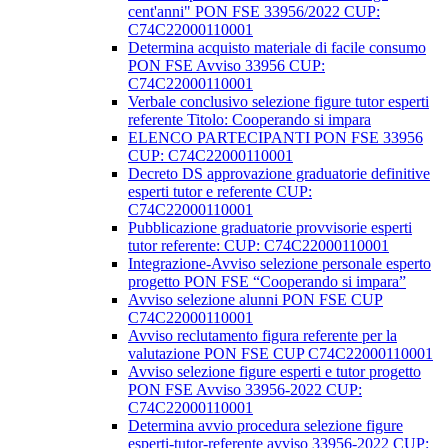
cent'anni" PON FSE 33956/2022 CUP:
C74C22000110001
Determina acquisto materiale di facile consumo
PON FSE Avviso 33956 CUP:
C74C22000110001
Verbale conclusivo selezione figure tutor esperti
referente Titolo: Cooperando si impara
ELENCO PARTECIPANTI PON FSE 33956
CUP: C74C22000110001
Decreto DS approvazione graduatorie definitive
esperti tutor e referente CUP:
C74C22000110001
Pubblicazione graduatorie provvisorie esperti
tutor referente: CUP: C74C22000110001
Integrazione-Avviso selezione personale esperto
progetto PON FSE “Cooperando si impara”
Avviso selezione alunni PON FSE CUP
C74C22000110001
Avviso reclutamento figura referente per la
valutazione PON FSE CUP C74C22000110001
Avviso selezione figure esperti e tutor progetto
PON FSE Avviso 33956-2022 CUP:
C74C22000110001
Determina avvio procedura selezione figure
esperti-tutor-referente avviso 33956-2022 CUP: