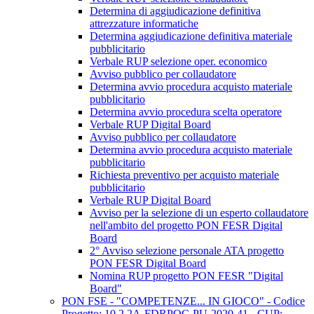
Determina di aggiudicazione definitiva
attrezzature informatiche
Determina aggiudicazione definitiva materiale
pubblicitario
Verbale RUP selezione oper. economico
Avviso pubblico per collaudatore
Determina avvio procedura acquisto materiale
pubblicitario
Determina avvio procedura scelta operatore
Verbale RUP Digital Board
Avviso pubblico per collaudatore
Determina avvio procedura acquisto materiale
pubblicitario
Richiesta preventivo per acquisto materiale
pubblicitario
Verbale RUP Digital Board
Avviso per la selezione di un esperto collaudatore
nell'ambito del progetto PON FESR Digital
Board
2° Avviso selezione personale ATA progetto
PON FESR Digital Board
Nomina RUP progetto PON FESR "Digital
Board"
PON FSE - "COMPETENZE... IN GIOCO" - Codice
Progetto: 10.2.2A-FDRPOC-PU-2020-41 - CUP: