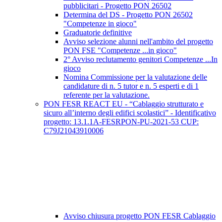
pubblicitari - Progetto PON 26502
Determina del DS - Progetto PON 26502
"Competenze in gioco"
Graduatorie definitive
Avviso selezione alunni nell'ambito del progetto
PON FSE "Competenze ...in gioco"
2° Avviso reclutamento genitori Competenze ...In
gioco
Nomina Commissione per la valutazione delle
candidature di n. 5 tutor e n. 5 esperti e di 1
referente per la valutazione.
PON FESR REACT EU - “Cablaggio strutturato e
sicuro all’interno degli edifici scolastici” - Identificativo
progetto: 13.1.1A-FESRPON-PU-2021-53 CUP:
C79J21043910006
Avviso chiusura progetto PON FESR Cablaggio