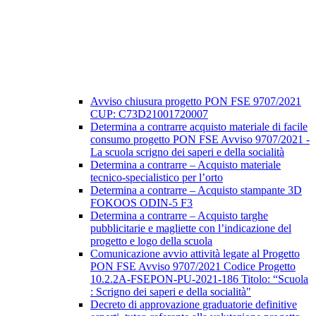
Avviso chiusura progetto PON FSE 9707/2021
CUP: C73D21001720007
Determina a contrarre acquisto materiale di facile
consumo progetto PON FSE Avviso 9707/2021 -
La scuola scrigno dei saperi e della socialità
Determina a contrarre – Acquisto materiale
tecnico-specialistico per l’orto
Determina a contrarre – Acquisto stampante 3D
FOKOOS ODIN-5 F3
Determina a contrarre – Acquisto targhe
pubblicitarie e magliette con l’indicazione del
progetto e logo della scuola
Comunicazione avvio attività legate al Progetto
PON FSE Avviso 9707/2021 Codice Progetto
10.2.2A-FSEPON-PU-2021-186 Titolo: “Scuola
: Scrigno dei saperi e della socialità"
Decreto di approvazione graduatorie definitive