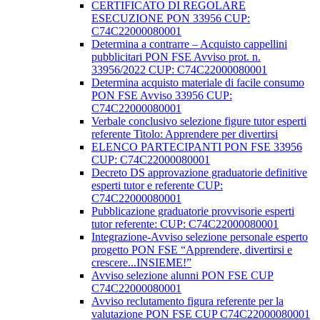
CERTIFICATO DI REGOLARE
ESECUZIONE PON 33956 CUP:
C74C22000080001
Determina a contrarre – Acquisto cappellini
pubblicitari PON FSE Avviso prot. n.
33956/2022 CUP: C74C22000080001
Determina acquisto materiale di facile consumo
PON FSE Avviso 33956 CUP:
C74C22000080001
Verbale conclusivo selezione figure tutor esperti
referente Titolo: Apprendere per divertirsi
ELENCO PARTECIPANTI PON FSE 33956
CUP: C74C22000080001
Decreto DS approvazione graduatorie definitive
esperti tutor e referente CUP:
C74C22000080001
Pubblicazione graduatorie provvisorie esperti
tutor referente: CUP: C74C22000080001
Integrazione-Avviso selezione personale esperto
progetto PON FSE “Apprendere, divertirsi e
crescere...INSIEME!”
Avviso selezione alunni PON FSE CUP
C74C22000080001
Avviso reclutamento figura referente per la
valutazione PON FSE CUP C74C22000080001