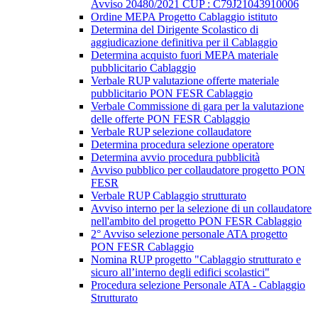
Avviso 20480/2021 CUP : C79J21043910006
Ordine MEPA Progetto Cablaggio istituto
Determina del Dirigente Scolastico di
aggiudicazione definitiva per il Cablaggio
Determina acquisto fuori MEPA materiale
pubblicitario Cablaggio
Verbale RUP valutazione offerte materiale
pubblicitario PON FESR Cablaggio
Verbale Commissione di gara per la valutazione
delle offerte PON FESR Cablaggio
Verbale RUP selezione collaudatore
Determina procedura selezione operatore
Determina avvio procedura pubblicità
Avviso pubblico per collaudatore progetto PON
FESR
Verbale RUP Cablaggio strutturato
Avviso interno per la selezione di un collaudatore
nell'ambito del progetto PON FESR Cablaggio
2° Avviso selezione personale ATA progetto
PON FESR Cablaggio
Nomina RUP progetto "Cablaggio strutturato e
sicuro all’interno degli edifici scolastici"
Procedura selezione Personale ATA - Cablaggio
Strutturato