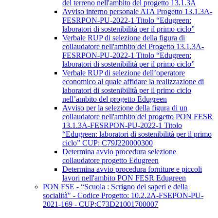
del terreno nell'ambito del progetto 13.1.3A
Avviso interno personale ATA Progetto 13.1.3A-
FESRPON-PU-2022-1 Titolo “Edugreen:
laboratori di sostenibilità per il primo ciclo”
Verbale RUP di selezione della figura di
collaudatore nell'ambito del Progetto 13.1.3A-
FESRPON-PU-2022-1 Titolo “Edugreen:
laboratori di sostenibilità per il primo ciclo”
Verbale RUP di selezione dell’operatore
economico al quale affidare la realizzazione di
laboratori di sostenibilità per il primo ciclo
nell’ambito del progetto Edugreen
Avviso per la selezione della figura di un
collaudatore nell'ambito del progetto PON FESR
13.1.3A-FESRPON-PU-2022-1 Titolo
“Edugreen: laboratori di sostenibilità per il primo
ciclo” CUP: C79J220000300
Determina avvio procedura selezione
collaudatore progetto Edugreen
Determina avvio procedura forniture e piccoli
lavori nell'ambito PON FESR Edugreen
PON FSE - “Scuola : Scrigno dei saperi e della
socialità" - Codice Progetto: 10.2.2A-FSEPON-PU-
2021-169 - CUP:C73D21001700007