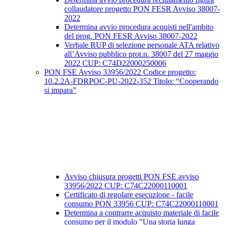
collaudatore progetto PON FESR Avviso 38007-
2022
Determina avvio procedura acquisti nell'ambito
del prog. PON FESR Avviso 38007-2022
Verbale RUP di selezione personale ATA relativo
all’Avviso pubblico prot.n. 38007 del 27 maggio
2022 CUP: C74D22000250006
PON FSE Avviso 33956/2022 Codice progetto:
10.2.2A-FDRPOC-PU-2022-352 Titolo: “Cooperando
si impara”
Avviso chiusura progetti PON FSE avviso
33956/2022 CUP: C74C22000110001
Certificato di regolare esecuzione - facile
consumo PON 33956 CUP: C74C22000110001
Determina a contrarre acquisto materiale di facile
consumo per il modulo "Una storia lunga