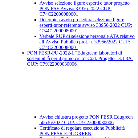
Avviso selezione figure esperti e tutor progetto
PON FSE Avviso 33956-2022 CUP:
C74C22000080001
Determina avvio procedura selezione figure
esperti-tutor-referente avviso 33956-2022 CUP:
C74C22000080001
Verbale RUP di selezione personale ATA relativo
all’Avviso Pubblico prot. n. 33956/2022 CUP:
C74C22000080001
PON FESR-PU-2022-1 “Edugreen: laboratori di
sostenibilità per il primo ciclo” Cod. Progetto 13.1.3A-
CUP: C79J22000030006
Avviso chiusura progetto PON FESR Edugreen
50636/2022 CUP: C79J22000030006
Certificato di regolare esecuzione Pubblicità
PON FESR EDUGREEN