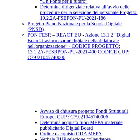
“Un Ponte per il futuro”
Determina dirigenziale relativa all’avvio delle
procedure per la selezione del personale Progetto:
10.2.2A-FSEPON-PU-2021-186
Progetto Piano Nazionale per la Scuola Digitale
(PNSD)
PON FESR – REACT EU - Azione 13.1.2 “Digital
Board: trasformazione digitale nella didattica e
nell'organizzazione” - CODICE PROGETTO:
13.1.2A-FESRPON-PU-2021-400 CODICE CUP:
C79J21045740006
Avviso di chiusura progetto Fondi Strutturali
Europei CUP : C79J21045740006
Determina acquisto fuori MEPA materiale
pubblicitario Digital Board
Ordine d'acquisto ODA MEPA
Verbale RUP selezione collaudatore