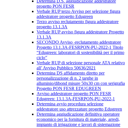
Determina D.S. aggiudicazione addestratore
progetto PON FESR
Verbale RUP terzo Avviso per selezione figura
addestratore progetto Edugreen
Terzo avviso reclutamento figura addestratore
progetto 13.1.3A
Verbale RUP avviso figura addestratore Progetto
13.1.3A
SECONDO Avviso -reclutamento addestratore
Progetto 13.1.3A-FESRPON-PU-2022-1 Titolo
“Edugreen: laboratori di sostenibilità per il primo
ciclo”
Verbale RUP di selezione personale ATA relativo
all’ Avviso Pubblico 50636/2021
Determina DS affidamento diretto per
personalizzazione di n. 2 targhe in
alluminio/dibond misure 50x30 cm con serigrafia
Progetto PON FESR EDUGREEN
Avviso addestratore progetto PON FESR
Edugreen: 13.1.3A-FESRPON-PU-2022-1
Determina avvio procedura selezione
addestratore uso attrezzature progetto Edugreen
Determina aggiudicazione definitiva operatore
economico per la fornitura di materiale, arredi,
impianto di irrigazione e lavori di sistemazione