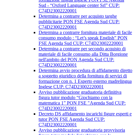
Sud - “Oxford Language center Srl” CUP:
C74D23002220001
Determina a contrarre per acquisto targhe
pubblicitarie PON FSE Agenda Sud CUP:
C74D23002220001
Determina a contrarre fornitura materiale di facile
consumo modulo : “Let’s speak English” PON
FSE Agenda Sud CUP: C74D23002220001
Determina a contrarre per secondo acquisto di
materiale di facile consumo alla Ditta Borgione
nell'ambito del PON Agenda Sud CUP:
C74D23002220001
Determina avvio procedura di affidamento diretto
a soggetto giuridico della fornitura di servizi di
formazione con n. 1 Esperto esterno madrelingua
Inglese CUP: C74D23002220001
Avviso pubblicazione graduatoria definitiva
figura tutor modulo “Giochiamo con la
matematica 1” PON FSE "Agenda Sud CUP:
C74D23002220001
Decreto DS affidamento incarichi figure esperti e
tutor PON FSE Agenda Sud CUP:
C74D23002220001
Avviso pubblicazione graduatoria provvisoria