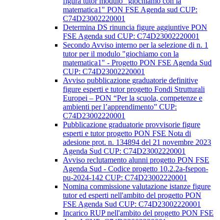
figura tutor modulo "giochiamo con la
matematica1" PON FSE Agenda sud CUP:
C74D23002220001
Determina DS rinuncia figure aggiuntive PON
FSE Agenda sud CUP: C74D23002220001
Secondo Avviso interno per la selezione di n. 1
tutor per il modulo "giochiamo con la
matematica1" - Progetto PON FSE Agenda Sud
CUP: C74D23002220001
Avviso pubblicazione graduatorie definitive
figure esperti e tutor progetto Fondi Strutturali
Europei – PON “Per la scuola, competenze e
ambienti per l’apprendimento” CUP:
C74D23002220001
Pubblicazione graduatorie provvisorie figure
esperti e tutor progetto PON FSE Nota di
adesione prot. n. 134894 del 21 novembre 2023
Agenda Sud CUP: C74D23002220001
Avviso reclutamento alunni progetto PON FSE
Agenda Sud - Codice progetto 10.2.2a-fsepon-
pu-2024-142 CUP: C74D23002220001
Nomina commissione valutazione istanze figure
tutor ed esperti nell'ambito del progetto PON
FSE Agenda Sud CUP: C74D23002220001
Incarico RUP nell'ambito del progetto PON FSE