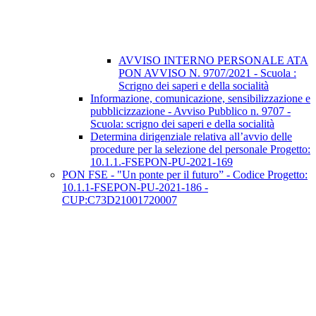
AVVISO INTERNO PERSONALE ATA
PON AVVISO N. 9707/2021 - Scuola :
Scrigno dei saperi e della socialità
Informazione, comunicazione, sensibilizzazione e
pubblicizzazione - Avviso Pubblico n. 9707 -
Scuola: scrigno dei saperi e della socialità
Determina dirigenziale relativa all’avvio delle
procedure per la selezione del personale Progetto:
10.1.1.-FSEPON-PU-2021-169
PON FSE - "Un ponte per il futuro” - Codice Progetto:
10.1.1-FSEPON-PU-2021-186 -
CUP:C73D21001720007