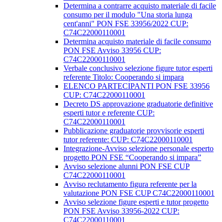
Determina a contrarre acquisto materiale di facile
consumo per il modulo "Una storia lunga
cent'anni" PON FSE 33956/2022 CUP:
C74C22000110001
Determina acquisto materiale di facile consumo
PON FSE Avviso 33956 CUP:
C74C22000110001
Verbale conclusivo selezione figure tutor esperti
referente Titolo: Cooperando si impara
ELENCO PARTECIPANTI PON FSE 33956
CUP: C74C22000110001
Decreto DS approvazione graduatorie definitive
esperti tutor e referente CUP:
C74C22000110001
Pubblicazione graduatorie provvisorie esperti
tutor referente: CUP: C74C22000110001
Integrazione-Avviso selezione personale esperto
progetto PON FSE “Cooperando si impara”
Avviso selezione alunni PON FSE CUP
C74C22000110001
Avviso reclutamento figura referente per la
valutazione PON FSE CUP C74C22000110001
Avviso selezione figure esperti e tutor progetto
PON FSE Avviso 33956-2022 CUP:
C74C22000110001