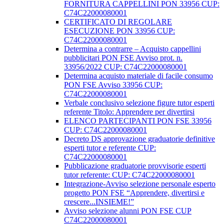
FORNITURA CAPPELLINI PON 33956 CUP:
C74C22000080001
CERTIFICATO DI REGOLARE
ESECUZIONE PON 33956 CUP:
C74C22000080001
Determina a contrarre – Acquisto cappellini
pubblicitari PON FSE Avviso prot. n.
33956/2022 CUP: C74C22000080001
Determina acquisto materiale di facile consumo
PON FSE Avviso 33956 CUP:
C74C22000080001
Verbale conclusivo selezione figure tutor esperti
referente Titolo: Apprendere per divertirsi
ELENCO PARTECIPANTI PON FSE 33956
CUP: C74C22000080001
Decreto DS approvazione graduatorie definitive
esperti tutor e referente CUP:
C74C22000080001
Pubblicazione graduatorie provvisorie esperti
tutor referente: CUP: C74C22000080001
Integrazione-Avviso selezione personale esperto
progetto PON FSE “Apprendere, divertirsi e
crescere...INSIEME!”
Avviso selezione alunni PON FSE CUP
C74C22000080001