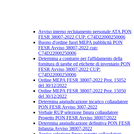
Avviso interno reclutamento personale ATA PON
FESR 38007-2022 CUP: C74D22000250006
Buono d'ordine fuori MEPA pubblicità PON
FESR Avviso 38007-2022 cup:
C74D22000250006
Determina a contrarre per l'affidamento della
fornitura di targhe ed etichette di inventario PON
FESR Avviso 38007-2022 CUP:
C74D22000250006
Ordine MEPA FESR 38007-2022 Prot. 15052
del 30/12/2022
Ordine MEPA FESR 38007-2022 Prot. 15050
del 30/12/2022
Determina aggiudicazione incarico collaudatore
PON FESR Avviso 3007-2022
Verbale RUP selezione figura collaudatore
Progetto PON FESR Avviso 38007/2022
Determina aggiudicazione definitiva PON FESR
Infanzia Avviso 38007-2022
Avviso selezione figura esperto collaudatore