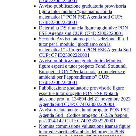
C74D23002220001
Avviso pubblicazione graduatoria provvisoria
figura tutor modulo "giochiamo con la
matematica1" PON FSE Agenda sud CUP:
C74D23002220001
Determina DS rinuncia figure aggiuntive PON
FSE Agenda sud CUP: C74D23002220001
Secondo Avviso interno per la selezione di n. 1
tutor per il modulo "giochiamo con la
matematica1" - Progetto PON FSE Agenda Sud
CUP: C74D23002220001
Avviso pubblicazione graduatorie definitive
figure esperti e tutor progetto Fondi Strutturali
Europei – PON “Per la scuola, competenze e
ambienti per l’apprendimento” CUP:
C74D23002220001
Pubblicazione graduatorie provvisorie figure
esperti e tutor progetto PON FSE Nota di
adesione prot. n. 134894 del 21 novembre 2023
Agenda Sud CUP: C74D23002220001
Avviso reclutamento alunni progetto PON FSE
Agenda Sud - Codice progetto 10.2.2a-fsepon-
pu-2024-142 CUP: C74D23002220001
Nomina commissione valutazione istanze figure
tutor ed esperti nell'ambito del progetto PON