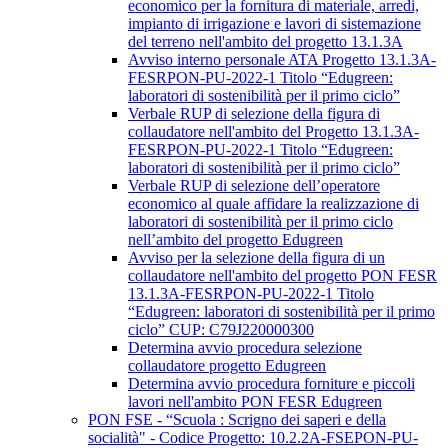
economico per la fornitura di materiale, arredi,
impianto di irrigazione e lavori di sistemazione
del terreno nell'ambito del progetto 13.1.3A
Avviso interno personale ATA Progetto 13.1.3A-
FESRPON-PU-2022-1 Titolo “Edugreen:
laboratori di sostenibilità per il primo ciclo”
Verbale RUP di selezione della figura di
collaudatore nell'ambito del Progetto 13.1.3A-
FESRPON-PU-2022-1 Titolo “Edugreen:
laboratori di sostenibilità per il primo ciclo”
Verbale RUP di selezione dell’operatore
economico al quale affidare la realizzazione di
laboratori di sostenibilità per il primo ciclo
nell’ambito del progetto Edugreen
Avviso per la selezione della figura di un
collaudatore nell'ambito del progetto PON FESR
13.1.3A-FESRPON-PU-2022-1 Titolo
“Edugreen: laboratori di sostenibilità per il primo
ciclo” CUP: C79J220000300
Determina avvio procedura selezione
collaudatore progetto Edugreen
Determina avvio procedura forniture e piccoli
lavori nell'ambito PON FESR Edugreen
PON FSE - “Scuola : Scrigno dei saperi e della
socialità" - Codice Progetto: 10.2.2A-FSEPON-PU-