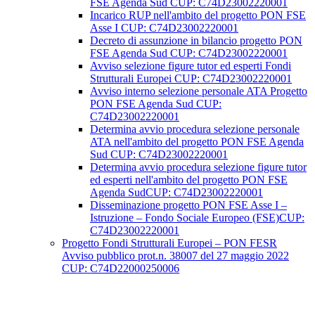
FSE Agenda Sud CUP: C74D23002220001
Incarico RUP nell'ambito del progetto PON FSE
Asse I CUP: C74D23002220001
Decreto di assunzione in bilancio progetto PON
FSE Agenda Sud CUP: C74D23002220001
Avviso selezione figure tutor ed esperti Fondi
Strutturali Europei CUP: C74D23002220001
Avviso interno selezione personale ATA Progetto
PON FSE Agenda Sud CUP:
C74D23002220001
Determina avvio procedura selezione personale
ATA nell'ambito del progetto PON FSE Agenda
Sud CUP: C74D23002220001
Determina avvio procedura selezione figure tutor
ed esperti nell'ambito del progetto PON FSE
Agenda SudCUP: C74D23002220001
Disseminazione progetto PON FSE Asse I –
Istruzione – Fondo Sociale Europeo (FSE)CUP:
C74D23002220001
Progetto Fondi Strutturali Europei – PON FESR
Avviso pubblico prot.n. 38007 del 27 maggio 2022
CUP: C74D22000250006