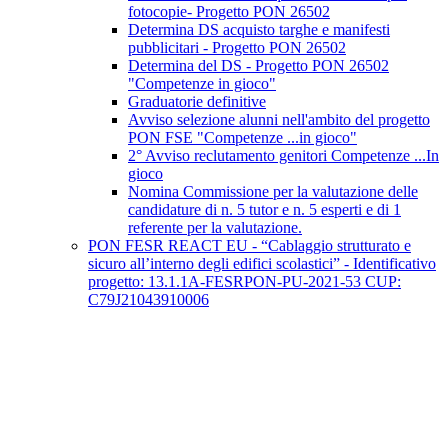
fotocopie- Progetto PON 26502
Determina DS acquisto targhe e manifesti
pubblicitari - Progetto PON 26502
Determina del DS - Progetto PON 26502
"Competenze in gioco"
Graduatorie definitive
Avviso selezione alunni nell'ambito del progetto
PON FSE "Competenze ...in gioco"
2° Avviso reclutamento genitori Competenze ...In
gioco
Nomina Commissione per la valutazione delle
candidature di n. 5 tutor e n. 5 esperti e di 1
referente per la valutazione.
PON FESR REACT EU - “Cablaggio strutturato e
sicuro all’interno degli edifici scolastici” - Identificativo
progetto: 13.1.1A-FESRPON-PU-2021-53 CUP:
C79J21043910006