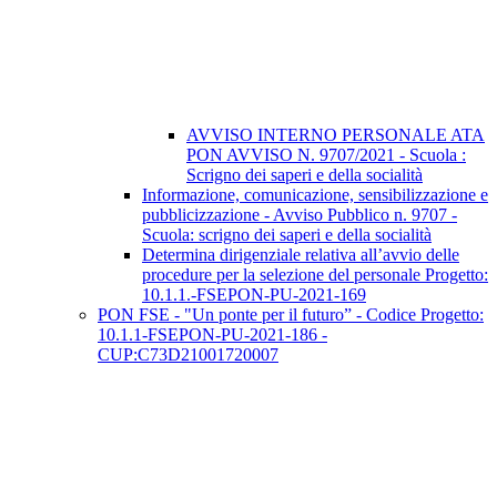
AVVISO INTERNO PERSONALE ATA
PON AVVISO N. 9707/2021 - Scuola :
Scrigno dei saperi e della socialità
Informazione, comunicazione, sensibilizzazione e
pubblicizzazione - Avviso Pubblico n. 9707 -
Scuola: scrigno dei saperi e della socialità
Determina dirigenziale relativa all’avvio delle
procedure per la selezione del personale Progetto:
10.1.1.-FSEPON-PU-2021-169
PON FSE - "Un ponte per il futuro” - Codice Progetto:
10.1.1-FSEPON-PU-2021-186 -
CUP:C73D21001720007