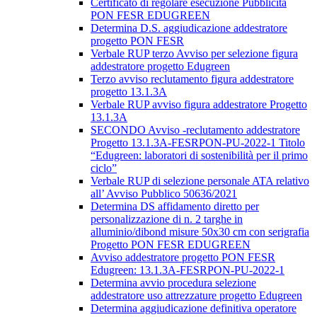
Certificato di regolare esecuzione Pubblicità
PON FESR EDUGREEN
Determina D.S. aggiudicazione addestratore
progetto PON FESR
Verbale RUP terzo Avviso per selezione figura
addestratore progetto Edugreen
Terzo avviso reclutamento figura addestratore
progetto 13.1.3A
Verbale RUP avviso figura addestratore Progetto
13.1.3A
SECONDO Avviso -reclutamento addestratore
Progetto 13.1.3A-FESRPON-PU-2022-1 Titolo
“Edugreen: laboratori di sostenibilità per il primo
ciclo”
Verbale RUP di selezione personale ATA relativo
all’ Avviso Pubblico 50636/2021
Determina DS affidamento diretto per
personalizzazione di n. 2 targhe in
alluminio/dibond misure 50x30 cm con serigrafia
Progetto PON FESR EDUGREEN
Avviso addestratore progetto PON FESR
Edugreen: 13.1.3A-FESRPON-PU-2022-1
Determina avvio procedura selezione
addestratore uso attrezzature progetto Edugreen
Determina aggiudicazione definitiva operatore