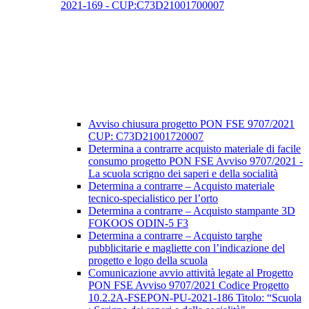
2021-169 - CUP:C73D21001700007
Avviso chiusura progetto PON FSE 9707/2021
CUP: C73D21001720007
Determina a contrarre acquisto materiale di facile
consumo progetto PON FSE Avviso 9707/2021 -
La scuola scrigno dei saperi e della socialità
Determina a contrarre – Acquisto materiale
tecnico-specialistico per l’orto
Determina a contrarre – Acquisto stampante 3D
FOKOOS ODIN-5 F3
Determina a contrarre – Acquisto targhe
pubblicitarie e magliette con l’indicazione del
progetto e logo della scuola
Comunicazione avvio attività legate al Progetto
PON FSE Avviso 9707/2021 Codice Progetto
10.2.2A-FSEPON-PU-2021-186 Titolo: “Scuola