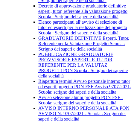
: Scrigno dei saperi e della socialità"
Decreto di approvazione graduatorie definitive
esperti, tutor, referente alla valutazione progetto
Scuola : Scrigno dei saperi e della socialità
Elenco partecipanti all’avviso di selezione di
tutor ed esperti per la realizzazione del progetto
Scuola : Scrigno dei saperi e della socialità
GRADUATORIE DEFINITIVE Esperti, Tutor,
Referente per la Valutazione Progetto Scuola :
Scrigno dei saperi e della socialità
PUBBLICAZIONE GRADUATORIE
PROVVISORIE ESPERTI E TUTOR
REFERENTE PER LA VALUTAZ.
PROGETTI PON Scuola : Scrigno dei saperi e
della socialità
Riapertura termini Avviso personale interno tutor
ed esperti progetto PON FSE Avviso 9707-2021-
Scuola: scrigno dei saperi e della socialita
Avviso selezione alunni progetto PON FSE -
Scuola: scrigno dei saperi e della socialità
AVVISO INTERNO PERSONALE ATA PON
AVVISO N. 9707/2021 - Scuola : Scrigno dei
saperi e della socialità