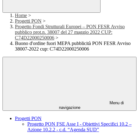
Home
>
Progetti PON
>
Progetto Fondi Strutturali Europei – PON FESR Avviso
pubblico prot.n. 38007 del 27 maggio 2022 CUP:
C74D22000250006
>
Buono d'ordine fuori MEPA pubblicità PON FESR Avviso
38007-2022 cup: C74D22000250006
Menu di
navigazione
Progetti PON
Progetto PON FSE Asse I - Obiettivi Specifici 10.2 –
Azione 10.2.2 - c.d. “Agenda SUD”