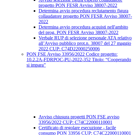
progetto PON FESR Avviso 38007-2022
Determina avvio procedura reclutamento figura
collaudatore progetto PON FESR Avviso 38007-
2022
Determina avvio procedura acquisti nell'ambito
del prog. PON FESR Avviso 38007-2022
Verbale RUP di selezione personale ATA relativo
all’Avviso pubblico prot.n. 38007 del 27 maggio
2022 CUP: C74D22000250006
PON FSE Avviso 33956/2022 Codice progetto:
10.2.2A-FDRPOC-PU-2022-352 Titolo: “Cooperando
si impara”
Avviso chiusura progetti PON FSE avviso
33956/2022 CUP: C74C22000110001
Certificato di regolare esecuzione - facile
consumo PON 33956 CUP: C74C22000110001