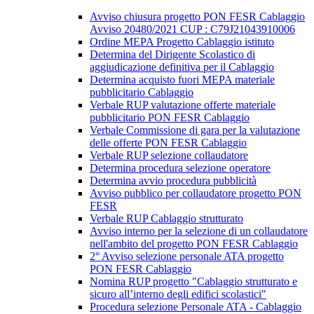
Avviso chiusura progetto PON FESR Cablaggio
Avviso 20480/2021 CUP : C79J21043910006
Ordine MEPA Progetto Cablaggio istituto
Determina del Dirigente Scolastico di
aggiudicazione definitiva per il Cablaggio
Determina acquisto fuori MEPA materiale
pubblicitario Cablaggio
Verbale RUP valutazione offerte materiale
pubblicitario PON FESR Cablaggio
Verbale Commissione di gara per la valutazione
delle offerte PON FESR Cablaggio
Verbale RUP selezione collaudatore
Determina procedura selezione operatore
Determina avvio procedura pubblicità
Avviso pubblico per collaudatore progetto PON
FESR
Verbale RUP Cablaggio strutturato
Avviso interno per la selezione di un collaudatore
nell'ambito del progetto PON FESR Cablaggio
2° Avviso selezione personale ATA progetto
PON FESR Cablaggio
Nomina RUP progetto "Cablaggio strutturato e
sicuro all’interno degli edifici scolastici"
Procedura selezione Personale ATA - Cablaggio