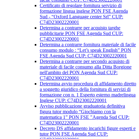
Certificato di regolare fornitura servizio di
formazione lingua inglese PON FSE Agenda
Sud - “Oxford Language center Srl” CUP:
C74D23002220001
Determina a contrarre per acquisto targhe
pubblicitarie PON FSE Agenda Sud CUP:
C74D23002220001
Determina a contrarre fornitura materiale di facile
consumo modulo : “Let’s speak English” PON
FSE Agenda Sud CUP: C74D23002220001
Determina a contrarre per secondo acquisto di
materiale di facile consumo alla Ditta Borgione
nell'ambito del PON Agenda Sud CUP:
C74D23002220001
Determina avvio procedura di affidamento diretto
a soggetto giuridico della fornitura di servizi di
formazione con n. 1 Esperto esterno madrelingua
Inglese CUP: C74D23002220001
Avviso pubblicazione graduatoria definitiva
figura tutor modulo “Giochiamo con la
matematica 1” PON FSE "Agenda Sud CUP:
C74D23002220001
Decreto DS affidamento incarichi figure esperti e
tutor PON FSE Agenda Sud CUP: