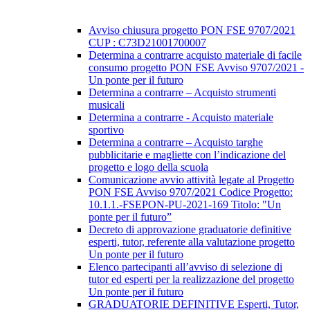
Avviso chiusura progetto PON FSE 9707/2021
CUP : C73D21001700007
Determina a contrarre acquisto materiale di facile
consumo progetto PON FSE Avviso 9707/2021 -
Un ponte per il futuro
Determina a contrarre – Acquisto strumenti
musicali
Determina a contrarre - Acquisto materiale
sportivo
Determina a contrarre – Acquisto targhe
pubblicitarie e magliette con l’indicazione del
progetto e logo della scuola
Comunicazione avvio attività legate al Progetto
PON FSE Avviso 9707/2021 Codice Progetto:
10.1.1.-FSEPON-PU-2021-169 Titolo: "Un
ponte per il futuro”
Decreto di approvazione graduatorie definitive
esperti, tutor, referente alla valutazione progetto
Un ponte per il futuro
Elenco partecipanti all’avviso di selezione di
tutor ed esperti per la realizzazione del progetto
Un ponte per il futuro
GRADUATORIE DEFINITIVE Esperti, Tutor,