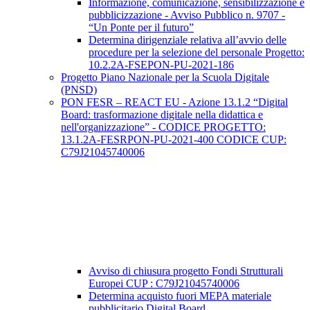
Informazione, comunicazione, sensibilizzazione e
pubblicizzazione - Avviso Pubblico n. 9707 -
“Un Ponte per il futuro”
Determina dirigenziale relativa all’avvio delle
procedure per la selezione del personale Progetto:
10.2.2A-FSEPON-PU-2021-186
Progetto Piano Nazionale per la Scuola Digitale
(PNSD)
PON FESR – REACT EU - Azione 13.1.2 “Digital
Board: trasformazione digitale nella didattica e
nell'organizzazione” - CODICE PROGETTO:
13.1.2A-FESRPON-PU-2021-400 CODICE CUP:
C79J21045740006
Avviso di chiusura progetto Fondi Strutturali
Europei CUP : C79J21045740006
Determina acquisto fuori MEPA materiale
pubblicitario Digital Board