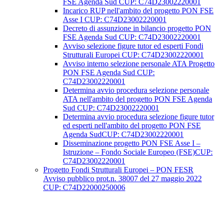
FSE Agenda Sud CUP: C74D23002220001
Incarico RUP nell'ambito del progetto PON FSE
Asse I CUP: C74D23002220001
Decreto di assunzione in bilancio progetto PON
FSE Agenda Sud CUP: C74D23002220001
Avviso selezione figure tutor ed esperti Fondi
Strutturali Europei CUP: C74D23002220001
Avviso interno selezione personale ATA Progetto
PON FSE Agenda Sud CUP:
C74D23002220001
Determina avvio procedura selezione personale
ATA nell'ambito del progetto PON FSE Agenda
Sud CUP: C74D23002220001
Determina avvio procedura selezione figure tutor
ed esperti nell'ambito del progetto PON FSE
Agenda SudCUP: C74D23002220001
Disseminazione progetto PON FSE Asse I –
Istruzione – Fondo Sociale Europeo (FSE)CUP:
C74D23002220001
Progetto Fondi Strutturali Europei – PON FESR
Avviso pubblico prot.n. 38007 del 27 maggio 2022
CUP: C74D22000250006