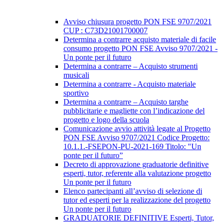
Avviso chiusura progetto PON FSE 9707/2021
CUP : C73D21001700007
Determina a contrarre acquisto materiale di facile
consumo progetto PON FSE Avviso 9707/2021 -
Un ponte per il futuro
Determina a contrarre – Acquisto strumenti
musicali
Determina a contrarre - Acquisto materiale
sportivo
Determina a contrarre – Acquisto targhe
pubblicitarie e magliette con l’indicazione del
progetto e logo della scuola
Comunicazione avvio attività legate al Progetto
PON FSE Avviso 9707/2021 Codice Progetto:
10.1.1.-FSEPON-PU-2021-169 Titolo: "Un
ponte per il futuro”
Decreto di approvazione graduatorie definitive
esperti, tutor, referente alla valutazione progetto
Un ponte per il futuro
Elenco partecipanti all’avviso di selezione di
tutor ed esperti per la realizzazione del progetto
Un ponte per il futuro
GRADUATORIE DEFINITIVE Esperti, Tutor,