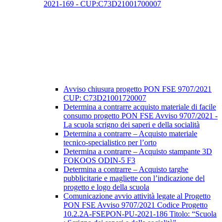
2021-169 - CUP:C73D21001700007
Avviso chiusura progetto PON FSE 9707/2021
CUP: C73D21001720007
Determina a contrarre acquisto materiale di facile
consumo progetto PON FSE Avviso 9707/2021 -
La scuola scrigno dei saperi e della socialità
Determina a contrarre – Acquisto materiale
tecnico-specialistico per l’orto
Determina a contrarre – Acquisto stampante 3D
FOKOOS ODIN-5 F3
Determina a contrarre – Acquisto targhe
pubblicitarie e magliette con l’indicazione del
progetto e logo della scuola
Comunicazione avvio attività legate al Progetto
PON FSE Avviso 9707/2021 Codice Progetto
10.2.2A-FSEPON-PU-2021-186 Titolo: “Scuola