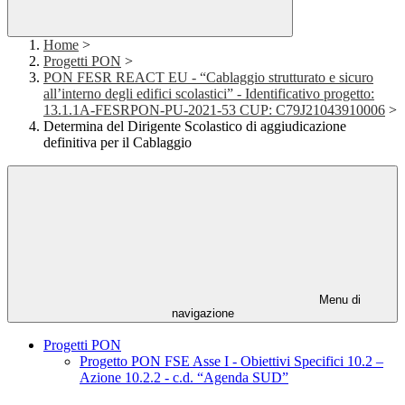
Home
>
Progetti PON
>
PON FESR REACT EU - “Cablaggio strutturato e sicuro
all’interno degli edifici scolastici” - Identificativo progetto:
13.1.1A-FESRPON-PU-2021-53 CUP: C79J21043910006
>
Determina del Dirigente Scolastico di aggiudicazione
definitiva per il Cablaggio
Menu di
navigazione
Progetti PON
Progetto PON FSE Asse I - Obiettivi Specifici 10.2 –
Azione 10.2.2 - c.d. “Agenda SUD”