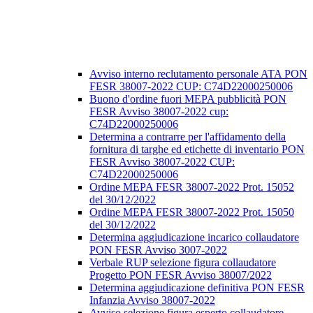
Avviso interno reclutamento personale ATA PON
FESR 38007-2022 CUP: C74D22000250006
Buono d'ordine fuori MEPA pubblicità PON
FESR Avviso 38007-2022 cup:
C74D22000250006
Determina a contrarre per l'affidamento della
fornitura di targhe ed etichette di inventario PON
FESR Avviso 38007-2022 CUP:
C74D22000250006
Ordine MEPA FESR 38007-2022 Prot. 15052
del 30/12/2022
Ordine MEPA FESR 38007-2022 Prot. 15050
del 30/12/2022
Determina aggiudicazione incarico collaudatore
PON FESR Avviso 3007-2022
Verbale RUP selezione figura collaudatore
Progetto PON FESR Avviso 38007/2022
Determina aggiudicazione definitiva PON FESR
Infanzia Avviso 38007-2022
Avviso selezione figura esperto collaudatore