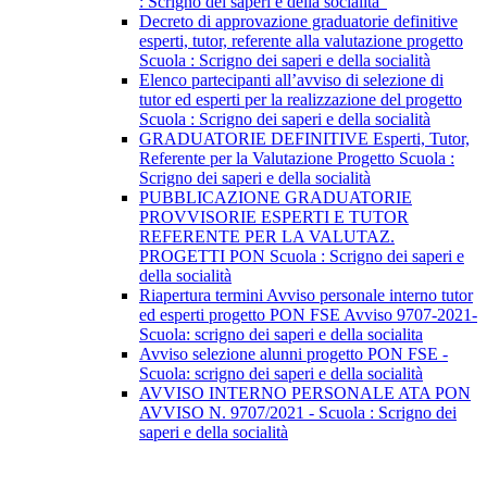
: Scrigno dei saperi e della socialità"
Decreto di approvazione graduatorie definitive
esperti, tutor, referente alla valutazione progetto
Scuola : Scrigno dei saperi e della socialità
Elenco partecipanti all’avviso di selezione di
tutor ed esperti per la realizzazione del progetto
Scuola : Scrigno dei saperi e della socialità
GRADUATORIE DEFINITIVE Esperti, Tutor,
Referente per la Valutazione Progetto Scuola :
Scrigno dei saperi e della socialità
PUBBLICAZIONE GRADUATORIE
PROVVISORIE ESPERTI E TUTOR
REFERENTE PER LA VALUTAZ.
PROGETTI PON Scuola : Scrigno dei saperi e
della socialità
Riapertura termini Avviso personale interno tutor
ed esperti progetto PON FSE Avviso 9707-2021-
Scuola: scrigno dei saperi e della socialita
Avviso selezione alunni progetto PON FSE -
Scuola: scrigno dei saperi e della socialità
AVVISO INTERNO PERSONALE ATA PON
AVVISO N. 9707/2021 - Scuola : Scrigno dei
saperi e della socialità