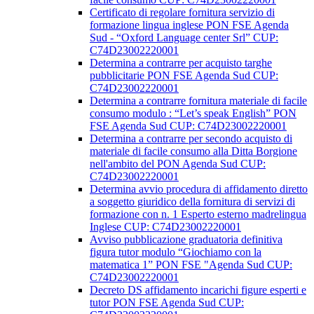
Certificato di regolare fornitura servizio di
formazione lingua inglese PON FSE Agenda
Sud - “Oxford Language center Srl” CUP:
C74D23002220001
Determina a contrarre per acquisto targhe
pubblicitarie PON FSE Agenda Sud CUP:
C74D23002220001
Determina a contrarre fornitura materiale di facile
consumo modulo : “Let’s speak English” PON
FSE Agenda Sud CUP: C74D23002220001
Determina a contrarre per secondo acquisto di
materiale di facile consumo alla Ditta Borgione
nell'ambito del PON Agenda Sud CUP:
C74D23002220001
Determina avvio procedura di affidamento diretto
a soggetto giuridico della fornitura di servizi di
formazione con n. 1 Esperto esterno madrelingua
Inglese CUP: C74D23002220001
Avviso pubblicazione graduatoria definitiva
figura tutor modulo “Giochiamo con la
matematica 1” PON FSE "Agenda Sud CUP:
C74D23002220001
Decreto DS affidamento incarichi figure esperti e
tutor PON FSE Agenda Sud CUP: