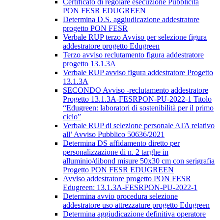
Certificato di regolare esecuzione Pubblicità
PON FESR EDUGREEN
Determina D.S. aggiudicazione addestratore
progetto PON FESR
Verbale RUP terzo Avviso per selezione figura
addestratore progetto Edugreen
Terzo avviso reclutamento figura addestratore
progetto 13.1.3A
Verbale RUP avviso figura addestratore Progetto
13.1.3A
SECONDO Avviso -reclutamento addestratore
Progetto 13.1.3A-FESRPON-PU-2022-1 Titolo
“Edugreen: laboratori di sostenibilità per il primo
ciclo”
Verbale RUP di selezione personale ATA relativo
all’ Avviso Pubblico 50636/2021
Determina DS affidamento diretto per
personalizzazione di n. 2 targhe in
alluminio/dibond misure 50x30 cm con serigrafia
Progetto PON FESR EDUGREEN
Avviso addestratore progetto PON FESR
Edugreen: 13.1.3A-FESRPON-PU-2022-1
Determina avvio procedura selezione
addestratore uso attrezzature progetto Edugreen
Determina aggiudicazione definitiva operatore