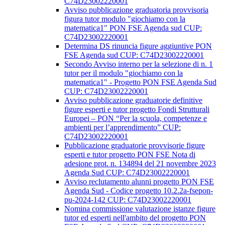
C74D23002220001
Avviso pubblicazione graduatoria provvisoria
figura tutor modulo "giochiamo con la
matematica1" PON FSE Agenda sud CUP:
C74D23002220001
Determina DS rinuncia figure aggiuntive PON
FSE Agenda sud CUP: C74D23002220001
Secondo Avviso interno per la selezione di n. 1
tutor per il modulo "giochiamo con la
matematica1" - Progetto PON FSE Agenda Sud
CUP: C74D23002220001
Avviso pubblicazione graduatorie definitive
figure esperti e tutor progetto Fondi Strutturali
Europei – PON “Per la scuola, competenze e
ambienti per l’apprendimento” CUP:
C74D23002220001
Pubblicazione graduatorie provvisorie figure
esperti e tutor progetto PON FSE Nota di
adesione prot. n. 134894 del 21 novembre 2023
Agenda Sud CUP: C74D23002220001
Avviso reclutamento alunni progetto PON FSE
Agenda Sud - Codice progetto 10.2.2a-fsepon-
pu-2024-142 CUP: C74D23002220001
Nomina commissione valutazione istanze figure
tutor ed esperti nell'ambito del progetto PON