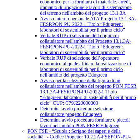
economico per la fornitura di materiale, arredi,
impianto di irrigazione e lavori di sistemazione
del terreno nell'ambito del progetto 13.1.3A
Avviso interno personale ATA Progetto 13.1.3A-
FESRPON-PU-2022-1 Titolo “Edugreen:
laboratori di sostenibilità per il primo ciclo”
Verbale RUP di selezione della figura di
collaudatore nell'ambito del Progetto 13.1.3A-
FESRPON-PU-2022-1 Titolo “Edugreen:
laboratori di sostenibilità per il primo ciclo”
Verbale RUP di selezione dell’operatore
economico al quale affidare la realizzazione di
laboratori di sostenibilità per il primo ciclo
nell’ambito del progetto Edugreen
Avviso per la selezione della figura di un
collaudatore nell'ambito del progetto PON FESR
13.1.3A-FESRPON-PU-2022-1 Titolo
“Edugreen: laboratori di sostenibilità per il primo
ciclo” CUP: C79J220000300
Determina avvio procedura selezione
collaudatore progetto Edugreen
Determina avvio procedura forniture e piccoli
lavori nell'ambito PON FESR Edugreen
PON FSE - “Scuola : Scrigno dei saperi e della
socialità" - Codice Progetto: 10.2.2A-FSEPON-PU-