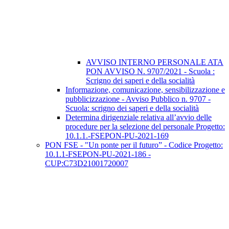
AVVISO INTERNO PERSONALE ATA
PON AVVISO N. 9707/2021 - Scuola :
Scrigno dei saperi e della socialità
Informazione, comunicazione, sensibilizzazione e
pubblicizzazione - Avviso Pubblico n. 9707 -
Scuola: scrigno dei saperi e della socialità
Determina dirigenziale relativa all’avvio delle
procedure per la selezione del personale Progetto:
10.1.1.-FSEPON-PU-2021-169
PON FSE - "Un ponte per il futuro” - Codice Progetto:
10.1.1-FSEPON-PU-2021-186 -
CUP:C73D21001720007