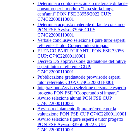
Determina a contrarre acquisto materiale di facile
consumo per il modulo "Una storia lunga
cent'anni" PON FSE 33956/2022 CUP:
C74C22000110001
Determina acquisto materiale di facile consumo
PON FSE Avviso 33956 CUP:
C74C22000110001
Verbale conclusivo selezione figure tutor esperti
referente Titolo: Cooperando si impara
ELENCO PARTECIPANTI PON FSE 33956
CUP: C74C22000110001
Decreto DS approvazione graduatorie definitive
esperti tutor e referente CUP:
C74C22000110001
Pubblicazione graduatorie provvisorie esperti
tutor referente: CUP: C74C22000110001
Integrazione-Avviso selezione personale esperto
progetto PON FSE “Cooperando si impara”
Avviso selezione alunni PON FSE CUP
C74C22000110001
Avviso reclutamento figura referente per la
valutazione PON FSE CUP C74C22000110001
Avviso selezione figure esperti e tutor progetto
PON FSE Avviso 33956-2022 CUP:
C74C22000110001