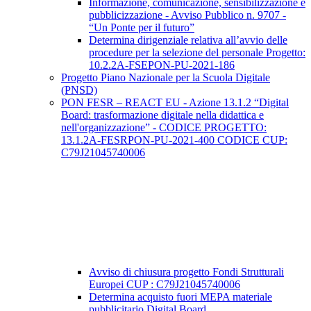
Informazione, comunicazione, sensibilizzazione e
pubblicizzazione - Avviso Pubblico n. 9707 -
“Un Ponte per il futuro”
Determina dirigenziale relativa all’avvio delle
procedure per la selezione del personale Progetto:
10.2.2A-FSEPON-PU-2021-186
Progetto Piano Nazionale per la Scuola Digitale
(PNSD)
PON FESR – REACT EU - Azione 13.1.2 “Digital
Board: trasformazione digitale nella didattica e
nell'organizzazione” - CODICE PROGETTO:
13.1.2A-FESRPON-PU-2021-400 CODICE CUP:
C79J21045740006
Avviso di chiusura progetto Fondi Strutturali
Europei CUP : C79J21045740006
Determina acquisto fuori MEPA materiale
pubblicitario Digital Board