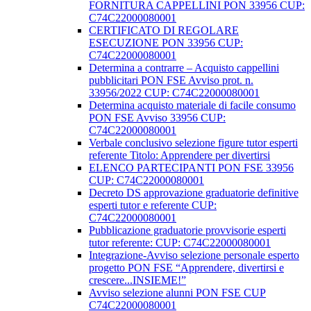
FORNITURA CAPPELLINI PON 33956 CUP:
C74C22000080001
CERTIFICATO DI REGOLARE
ESECUZIONE PON 33956 CUP:
C74C22000080001
Determina a contrarre – Acquisto cappellini
pubblicitari PON FSE Avviso prot. n.
33956/2022 CUP: C74C22000080001
Determina acquisto materiale di facile consumo
PON FSE Avviso 33956 CUP:
C74C22000080001
Verbale conclusivo selezione figure tutor esperti
referente Titolo: Apprendere per divertirsi
ELENCO PARTECIPANTI PON FSE 33956
CUP: C74C22000080001
Decreto DS approvazione graduatorie definitive
esperti tutor e referente CUP:
C74C22000080001
Pubblicazione graduatorie provvisorie esperti
tutor referente: CUP: C74C22000080001
Integrazione-Avviso selezione personale esperto
progetto PON FSE “Apprendere, divertirsi e
crescere...INSIEME!”
Avviso selezione alunni PON FSE CUP
C74C22000080001