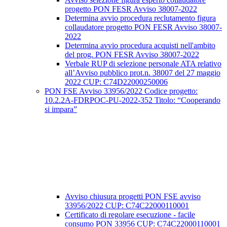
progetto PON FESR Avviso 38007-2022
Determina avvio procedura reclutamento figura
collaudatore progetto PON FESR Avviso 38007-
2022
Determina avvio procedura acquisti nell'ambito
del prog. PON FESR Avviso 38007-2022
Verbale RUP di selezione personale ATA relativo
all’Avviso pubblico prot.n. 38007 del 27 maggio
2022 CUP: C74D22000250006
PON FSE Avviso 33956/2022 Codice progetto:
10.2.2A-FDRPOC-PU-2022-352 Titolo: “Cooperando
si impara”
Avviso chiusura progetti PON FSE avviso
33956/2022 CUP: C74C22000110001
Certificato di regolare esecuzione - facile
consumo PON 33956 CUP: C74C22000110001