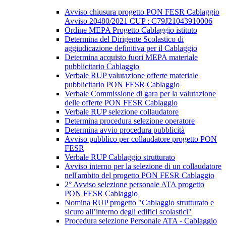
Avviso chiusura progetto PON FESR Cablaggio
Avviso 20480/2021 CUP : C79J21043910006
Ordine MEPA Progetto Cablaggio istituto
Determina del Dirigente Scolastico di
aggiudicazione definitiva per il Cablaggio
Determina acquisto fuori MEPA materiale
pubblicitario Cablaggio
Verbale RUP valutazione offerte materiale
pubblicitario PON FESR Cablaggio
Verbale Commissione di gara per la valutazione
delle offerte PON FESR Cablaggio
Verbale RUP selezione collaudatore
Determina procedura selezione operatore
Determina avvio procedura pubblicità
Avviso pubblico per collaudatore progetto PON
FESR
Verbale RUP Cablaggio strutturato
Avviso interno per la selezione di un collaudatore
nell'ambito del progetto PON FESR Cablaggio
2° Avviso selezione personale ATA progetto
PON FESR Cablaggio
Nomina RUP progetto "Cablaggio strutturato e
sicuro all’interno degli edifici scolastici"
Procedura selezione Personale ATA - Cablaggio