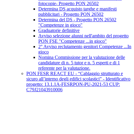
fotocopie- Progetto PON 26502
Determina DS acquisto targhe e manifesti
pubblicitari - Progetto PON 26502
Determina del DS - Progetto PON 26502
"Competenze in gioco"
Graduatorie definitive
Avviso selezione alunni nell'ambito del progetto
PON FSE "Competenze ...in gioco"
2° Avviso reclutamento genitori Competenze ...In
gioco
Nomina Commissione per la valutazione delle
candidature di n. 5 tutor e n. 5 esperti e di 1
referente per la valutazione.
PON FESR REACT EU - “Cablaggio strutturato e
sicuro all’interno degli edifici scolastici” - Identificativo
progetto: 13.1.1A-FESRPON-PU-2021-53 CUP:
C79J21043910006