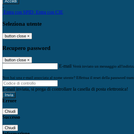
-
Entra con SPID
Entra con CIE
Seleziona utente
button close
×
Recupero password
button close
×
E-mail
Verrà inviato un messaggio all'indirizz
Non hai una e-mail associata al nome utente? Effettua il reset della password tram
E-mail inviata, si prega di controllare la casella di posta elettronica!
Errore
Chiudi
Successo
Chiudi
Informazione