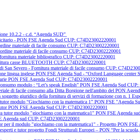
Azione 10.2.2 - c.d. “Agenda SUD”
ubblicitario - PON FSE Agenda Sud CUP: C74D23002220001
e I ordine materiale di facile consumo CUP: C74D23002220001
e II ordine materiale di facile consumo CUP: C74D23002220001
dit fornitura materiale bibliografico CUP: C74D23002220001
cs fornitura casse BLUETOOTH CUP: C74D23002220001
sic di San Severo - Fornitura materiale di facile consumo CUP: C74D23
ormazione lingua inglese PON FSE Agenda Sud - “Oxford Language cent
blicitarie PON FSE Agenda Sud CUP: C74D23002220001
acile consumo modulo : “Let’s speak English” PON FSE Agenda Sud C
ateriale di facile consumo alla Ditta Borgione nell'ambito del PON 
a soggetto giuridico della fornitura di servizi di formazione con n. 
igura tutor modulo “Giochiamo con la matematica 1” PON FSE "Agend
ti e tutor PON FSE Agenda Sud CUP: C74D23002220001
figura tutor modulo "giochiamo con la matematica1" PON FSE Agenda
 FSE Agenda sud CUP: C74D23002220001
 tutor per il modulo "giochiamo con la matematica1" - Progetto PO
 esperti e tutor progetto Fondi Strutturali Europei – PON “Per la scuo