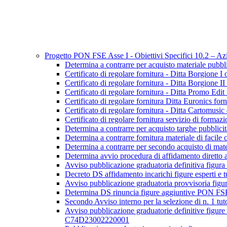
Progetto PON FSE Asse I - Obiettivi Specifici 10.2 – 
Determina a contrarre per acquisto materiale p
Certificato di regolare fornitura - Ditta Borgion
Certificato di regolare fornitura - Ditta Borgion
Certificato di regolare fornitura - Ditta Promo E
Certificato di regolare fornitura Ditta Euroni
Certificato di regolare fornitura - Ditta Cartomu
Certificato di regolare fornitura servizio di f
Determina a contrarre per acquisto targhe pub
Determina a contrarre fornitura materiale di f
Determina a contrarre per secondo acquisto di m
Determina avvio procedura di affidamento diretto 
Avviso pubblicazione graduatoria definitiva f
Decreto DS affidamento incarichi figure esper
Avviso pubblicazione graduatoria provvisoria 
Determina DS rinuncia figure aggiuntive PON
Secondo Avviso interno per la selezione di n. 1
Avviso pubblicazione graduatorie definitive figure
C74D23002220001