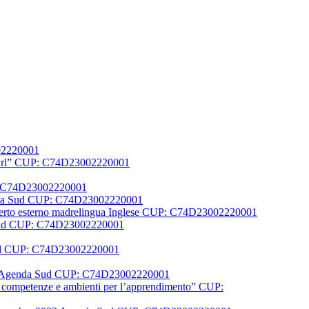
002220001
er Srl” CUP: C74D23002220001
UP: C74D23002220001
Agenda Sud CUP: C74D23002220001
1 Esperto esterno madrelingua Inglese CUP: C74D23002220001
a Sud CUP: C74D23002220001
 sud CUP: C74D23002220001
N FSE Agenda Sud CUP: C74D23002220001
la, competenze e ambienti per l’apprendimento” CUP: