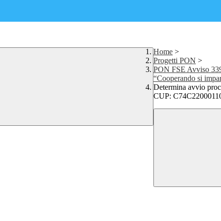
Home
>
Progetti PON
>
PON FSE Avviso 339
“Cooperando si impa
Determina avvio proce
CUP: C74C2200011