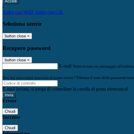
-
Entra con SPID
Entra con CIE
Seleziona utente
button close
×
Recupero password
button close
×
E-mail
Verrà inviato un messaggio all'indirizz
Non hai una e-mail associata al nome utente? Effettua il reset della password tram
E-mail inviata, si prega di controllare la casella di posta elettronica!
Errore
Chiudi
Successo
Chiudi
Informazione