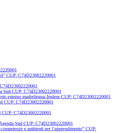
002220001
er Srl” CUP: C74D23002220001
UP: C74D23002220001
Agenda Sud CUP: C74D23002220001
1 Esperto esterno madrelingua Inglese CUP: C74D23002220001
a Sud CUP: C74D23002220001
 sud CUP: C74D23002220001
N FSE Agenda Sud CUP: C74D23002220001
la, competenze e ambienti per l’apprendimento” CUP: