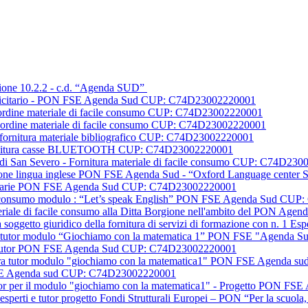
Azione 10.2.2 - c.d. “Agenda SUD”
ubblicitario - PON FSE Agenda Sud CUP: C74D23002220001
e I ordine materiale di facile consumo CUP: C74D23002220001
e II ordine materiale di facile consumo CUP: C74D23002220001
dit fornitura materiale bibliografico CUP: C74D23002220001
cs fornitura casse BLUETOOTH CUP: C74D23002220001
sic di San Severo - Fornitura materiale di facile consumo CUP: C74D23
ormazione lingua inglese PON FSE Agenda Sud - “Oxford Language cent
blicitarie PON FSE Agenda Sud CUP: C74D23002220001
acile consumo modulo : “Let’s speak English” PON FSE Agenda Sud C
ateriale di facile consumo alla Ditta Borgione nell'ambito del PON 
a soggetto giuridico della fornitura di servizi di formazione con n. 
igura tutor modulo “Giochiamo con la matematica 1” PON FSE "Agend
ti e tutor PON FSE Agenda Sud CUP: C74D23002220001
figura tutor modulo "giochiamo con la matematica1" PON FSE Agenda
 FSE Agenda sud CUP: C74D23002220001
 tutor per il modulo "giochiamo con la matematica1" - Progetto PO
 esperti e tutor progetto Fondi Strutturali Europei – PON “Per la scuo