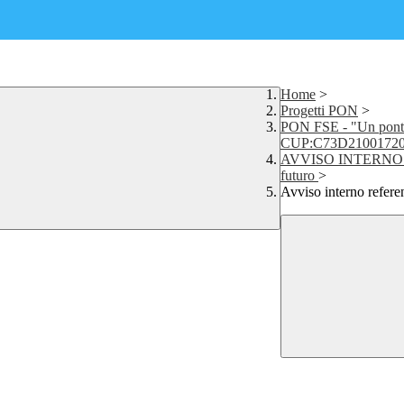
Home
>
Progetti PON
>
PON FSE - "Un ponte
CUP:C73D2100172
AVVISO INTERNO P
futuro
>
Avviso interno refere