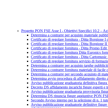
Progetto PON FSE Asse I - Obiettivi Specifici 10.2 – 
Determina a contrarre per acquisto materiale p
Certificato di regolare fornitura - Ditta Borgion
Certificato di regolare fornitura - Ditta Borgion
Certificato di regolare fornitura - Ditta Promo E
Certificato di regolare fornitura Ditta Euroni
Certificato di regolare fornitura - Ditta Cartomu
Certificato di regolare fornitura servizio di f
Determina a contrarre per acquisto targhe pub
Determina a contrarre fornitura materiale di f
Determina a contrarre per secondo acquisto di m
Determina avvio procedura di affidamento diretto 
Avviso pubblicazione graduatoria definitiva f
Decreto DS affidamento incarichi figure esper
Avviso pubblicazione graduatoria provvisoria 
Determina DS rinuncia figure aggiuntive PON
Secondo Avviso interno per la selezione di n. 1
Avviso pubblicazione graduatorie definitive figure