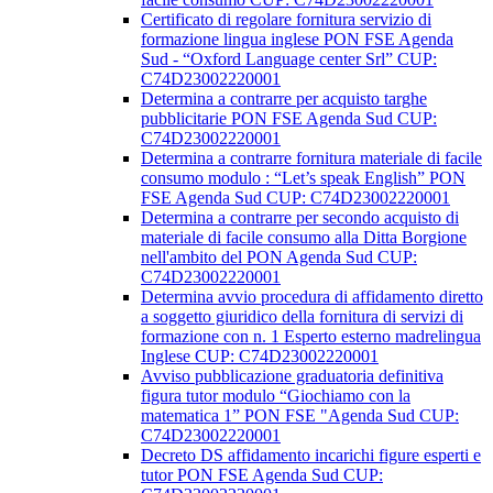
Certificato di regolare fornitura servizio di
formazione lingua inglese PON FSE Agenda
Sud - “Oxford Language center Srl” CUP:
C74D23002220001
Determina a contrarre per acquisto targhe
pubblicitarie PON FSE Agenda Sud CUP:
C74D23002220001
Determina a contrarre fornitura materiale di facile
consumo modulo : “Let’s speak English” PON
FSE Agenda Sud CUP: C74D23002220001
Determina a contrarre per secondo acquisto di
materiale di facile consumo alla Ditta Borgione
nell'ambito del PON Agenda Sud CUP:
C74D23002220001
Determina avvio procedura di affidamento diretto
a soggetto giuridico della fornitura di servizi di
formazione con n. 1 Esperto esterno madrelingua
Inglese CUP: C74D23002220001
Avviso pubblicazione graduatoria definitiva
figura tutor modulo “Giochiamo con la
matematica 1” PON FSE "Agenda Sud CUP:
C74D23002220001
Decreto DS affidamento incarichi figure esperti e
tutor PON FSE Agenda Sud CUP: