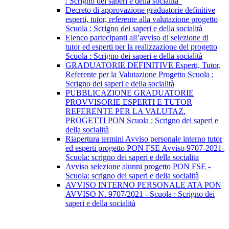
: Scrigno dei saperi e della socialità"
Decreto di approvazione graduatorie definitive
esperti, tutor, referente alla valutazione progetto
Scuola : Scrigno dei saperi e della socialità
Elenco partecipanti all’avviso di selezione di
tutor ed esperti per la realizzazione del progetto
Scuola : Scrigno dei saperi e della socialità
GRADUATORIE DEFINITIVE Esperti, Tutor,
Referente per la Valutazione Progetto Scuola :
Scrigno dei saperi e della socialità
PUBBLICAZIONE GRADUATORIE
PROVVISORIE ESPERTI E TUTOR
REFERENTE PER LA VALUTAZ.
PROGETTI PON Scuola : Scrigno dei saperi e
della socialità
Riapertura termini Avviso personale interno tutor
ed esperti progetto PON FSE Avviso 9707-2021-
Scuola: scrigno dei saperi e della socialita
Avviso selezione alunni progetto PON FSE -
Scuola: scrigno dei saperi e della socialità
AVVISO INTERNO PERSONALE ATA PON
AVVISO N. 9707/2021 - Scuola : Scrigno dei
saperi e della socialità