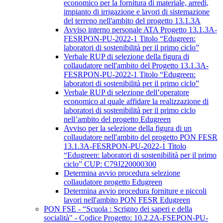
economico per la fornitura di materiale, arredi,
impianto di irrigazione e lavori di sistemazione
del terreno nell'ambito del progetto 13.1.3A
Avviso interno personale ATA Progetto 13.1.3A-
FESRPON-PU-2022-1 Titolo “Edugreen:
laboratori di sostenibilità per il primo ciclo”
Verbale RUP di selezione della figura di
collaudatore nell'ambito del Progetto 13.1.3A-
FESRPON-PU-2022-1 Titolo “Edugreen:
laboratori di sostenibilità per il primo ciclo”
Verbale RUP di selezione dell’operatore
economico al quale affidare la realizzazione di
laboratori di sostenibilità per il primo ciclo
nell’ambito del progetto Edugreen
Avviso per la selezione della figura di un
collaudatore nell'ambito del progetto PON FESR
13.1.3A-FESRPON-PU-2022-1 Titolo
“Edugreen: laboratori di sostenibilità per il primo
ciclo” CUP: C79J220000300
Determina avvio procedura selezione
collaudatore progetto Edugreen
Determina avvio procedura forniture e piccoli
lavori nell'ambito PON FESR Edugreen
PON FSE - “Scuola : Scrigno dei saperi e della
socialità" - Codice Progetto: 10.2.2A-FSEPON-PU-