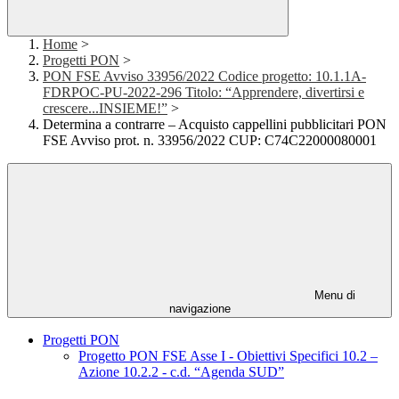
Home
>
Progetti PON
>
PON FSE Avviso 33956/2022 Codice progetto: 10.1.1A-
FDRPOC-PU-2022-296 Titolo: “Apprendere, divertirsi e
crescere...INSIEME!”
>
Determina a contrarre – Acquisto cappellini pubblicitari PON
FSE Avviso prot. n. 33956/2022 CUP: C74C22000080001
Menu di
navigazione
Progetti PON
Progetto PON FSE Asse I - Obiettivi Specifici 10.2 –
Azione 10.2.2 - c.d. “Agenda SUD”