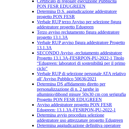
Certificato di regolare esecuzione Pubblicità
PON FESR EDUGREEN
Determina D.S. aggiudicazione addestratore
progetto PON FESR
Verbale RUP terzo Avviso per selezione figura
addestratore progetto Edugreen
Terzo avviso reclutamento figura addestratore
progetto 13.1.3A
Verbale RUP avviso figura addestratore Progetto
13.1.3A
SECONDO Avviso -reclutamento addestratore
Progetto 13.1.3A-FESRPON-PU-2022-1 Titolo
“Edugreen: laboratori di sostenibilità per il primo
ciclo”
Verbale RUP di selezione personale ATA relativo
all’ Avviso Pubblico 50636/2021
Determina DS affidamento diretto per
personalizzazione di n. 2 targhe in
alluminio/dibond misure 50x30 cm con serigrafia
Progetto PON FESR EDUGREEN
Avviso addestratore progetto PON FESR
Edugreen: 13.1.3A-FESRPON-PU-2022-1
Determina avvio procedura selezione
addestratore uso attrezzature progetto Edugreen
Determina aggiudicazione definitiva operatore