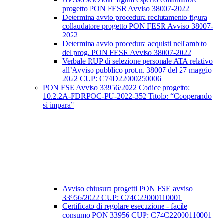
progetto PON FESR Avviso 38007-2022
Determina avvio procedura reclutamento figura
collaudatore progetto PON FESR Avviso 38007-
2022
Determina avvio procedura acquisti nell'ambito
del prog. PON FESR Avviso 38007-2022
Verbale RUP di selezione personale ATA relativo
all’Avviso pubblico prot.n. 38007 del 27 maggio
2022 CUP: C74D22000250006
PON FSE Avviso 33956/2022 Codice progetto:
10.2.2A-FDRPOC-PU-2022-352 Titolo: “Cooperando
si impara”
Avviso chiusura progetti PON FSE avviso
33956/2022 CUP: C74C22000110001
Certificato di regolare esecuzione - facile
consumo PON 33956 CUP: C74C22000110001