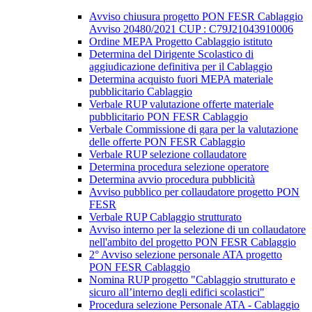
Avviso chiusura progetto PON FESR Cablaggio
Avviso 20480/2021 CUP : C79J21043910006
Ordine MEPA Progetto Cablaggio istituto
Determina del Dirigente Scolastico di
aggiudicazione definitiva per il Cablaggio
Determina acquisto fuori MEPA materiale
pubblicitario Cablaggio
Verbale RUP valutazione offerte materiale
pubblicitario PON FESR Cablaggio
Verbale Commissione di gara per la valutazione
delle offerte PON FESR Cablaggio
Verbale RUP selezione collaudatore
Determina procedura selezione operatore
Determina avvio procedura pubblicità
Avviso pubblico per collaudatore progetto PON
FESR
Verbale RUP Cablaggio strutturato
Avviso interno per la selezione di un collaudatore
nell'ambito del progetto PON FESR Cablaggio
2° Avviso selezione personale ATA progetto
PON FESR Cablaggio
Nomina RUP progetto "Cablaggio strutturato e
sicuro all’interno degli edifici scolastici"
Procedura selezione Personale ATA - Cablaggio