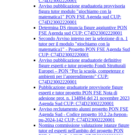
C74D23002220001
Avviso pubblicazione graduatoria provvisoria
figura tutor modulo "giochiamo con la
matematica1" PON FSE Agenda sud CUP:
C74D23002220001
Determina DS rinuncia figure aggiuntive PON
FSE Agenda sud CUP: C74D23002220001
Secondo Avviso interno per la selezione di n. 1
tutor per il modulo "giochiamo con la
matematica1" - Progetto PON FSE Agenda Sud
CUP: C74D23002220001
Avviso pubblicazione graduatorie definitive
figure esperti e tutor progetto Fondi Strutturali
Europei – PON “Per la scuola, competenze e
ambienti per l’apprendimento” CUP:
C74D23002220001
Pubblicazione graduatorie provvisorie figure
esperti e tutor progetto PON FSE Nota di
adesione prot. n. 134894 del 21 novembre 2023
Agenda Sud CUP: C74D23002220001
Avviso reclutamento alunni progetto PON FSE
Agenda Sud - Codice progetto 10.2.2a-fsepon-
pu-2024-142 CUP: C74D23002220001
Nomina commissione valutazione istanze figure
tutor ed esperti nell'ambito del progetto PON