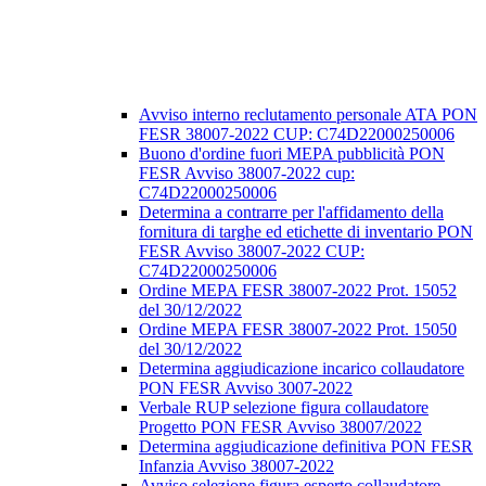
Avviso interno reclutamento personale ATA PON
FESR 38007-2022 CUP: C74D22000250006
Buono d'ordine fuori MEPA pubblicità PON
FESR Avviso 38007-2022 cup:
C74D22000250006
Determina a contrarre per l'affidamento della
fornitura di targhe ed etichette di inventario PON
FESR Avviso 38007-2022 CUP:
C74D22000250006
Ordine MEPA FESR 38007-2022 Prot. 15052
del 30/12/2022
Ordine MEPA FESR 38007-2022 Prot. 15050
del 30/12/2022
Determina aggiudicazione incarico collaudatore
PON FESR Avviso 3007-2022
Verbale RUP selezione figura collaudatore
Progetto PON FESR Avviso 38007/2022
Determina aggiudicazione definitiva PON FESR
Infanzia Avviso 38007-2022
Avviso selezione figura esperto collaudatore