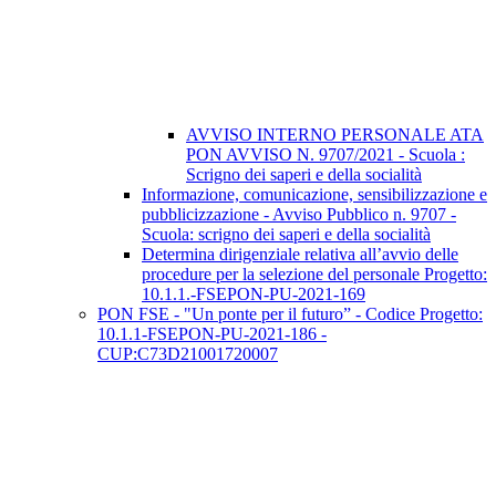
AVVISO INTERNO PERSONALE ATA
PON AVVISO N. 9707/2021 - Scuola :
Scrigno dei saperi e della socialità
Informazione, comunicazione, sensibilizzazione e
pubblicizzazione - Avviso Pubblico n. 9707 -
Scuola: scrigno dei saperi e della socialità
Determina dirigenziale relativa all’avvio delle
procedure per la selezione del personale Progetto:
10.1.1.-FSEPON-PU-2021-169
PON FSE - "Un ponte per il futuro” - Codice Progetto:
10.1.1-FSEPON-PU-2021-186 -
CUP:C73D21001720007