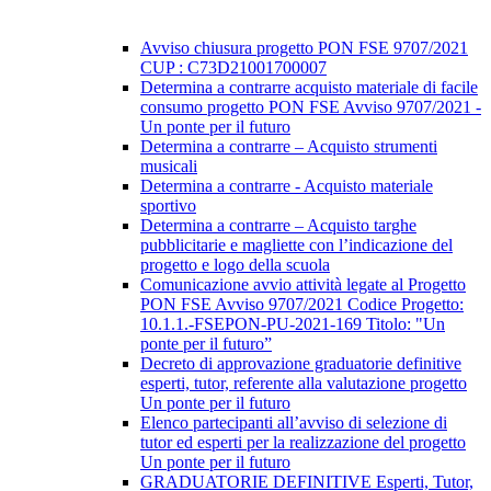
Avviso chiusura progetto PON FSE 9707/2021
CUP : C73D21001700007
Determina a contrarre acquisto materiale di facile
consumo progetto PON FSE Avviso 9707/2021 -
Un ponte per il futuro
Determina a contrarre – Acquisto strumenti
musicali
Determina a contrarre - Acquisto materiale
sportivo
Determina a contrarre – Acquisto targhe
pubblicitarie e magliette con l’indicazione del
progetto e logo della scuola
Comunicazione avvio attività legate al Progetto
PON FSE Avviso 9707/2021 Codice Progetto:
10.1.1.-FSEPON-PU-2021-169 Titolo: "Un
ponte per il futuro”
Decreto di approvazione graduatorie definitive
esperti, tutor, referente alla valutazione progetto
Un ponte per il futuro
Elenco partecipanti all’avviso di selezione di
tutor ed esperti per la realizzazione del progetto
Un ponte per il futuro
GRADUATORIE DEFINITIVE Esperti, Tutor,