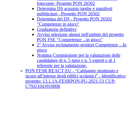
fotocopie- Progetto PON 26502
Determina DS acquisto targhe e manifesti
pubblicitari - Progetto PON 26502
Determina del DS - Progetto PON 26502
"Competenze in gioco"
Graduatorie definitive
Avviso selezione alunni nell'ambito del progetto
PON FSE "Competenze ...in gioco"
2° Avviso reclutamento genitori Competenze ...In
gioco
Nomina Commissione per la valutazione delle
candidature di n. 5 tutor e n. 5 esperti e di 1
referente per la valutazione.
PON FESR REACT EU - “Cablaggio strutturato e
sicuro all’interno degli edifici scolastici” - Identificativo
progetto: 13.1.1A-FESRPON-PU-2021-53 CUP:
C79J21043910006