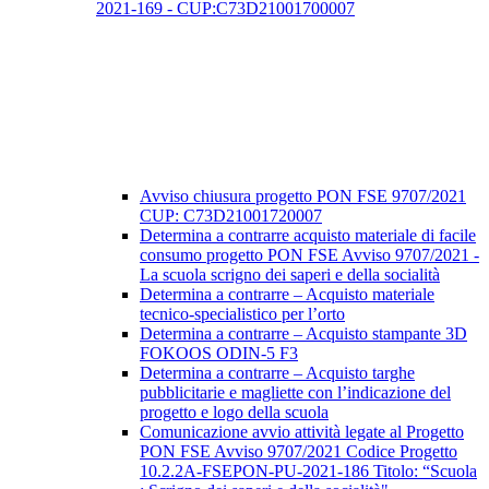
2021-169 - CUP:C73D21001700007
Avviso chiusura progetto PON FSE 9707/2021
CUP: C73D21001720007
Determina a contrarre acquisto materiale di facile
consumo progetto PON FSE Avviso 9707/2021 -
La scuola scrigno dei saperi e della socialità
Determina a contrarre – Acquisto materiale
tecnico-specialistico per l’orto
Determina a contrarre – Acquisto stampante 3D
FOKOOS ODIN-5 F3
Determina a contrarre – Acquisto targhe
pubblicitarie e magliette con l’indicazione del
progetto e logo della scuola
Comunicazione avvio attività legate al Progetto
PON FSE Avviso 9707/2021 Codice Progetto
10.2.2A-FSEPON-PU-2021-186 Titolo: “Scuola