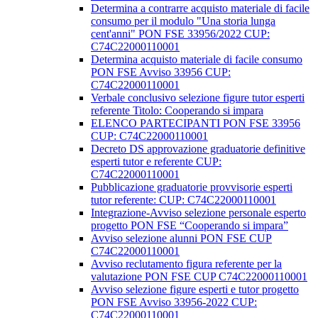
Determina a contrarre acquisto materiale di facile
consumo per il modulo "Una storia lunga
cent'anni" PON FSE 33956/2022 CUP:
C74C22000110001
Determina acquisto materiale di facile consumo
PON FSE Avviso 33956 CUP:
C74C22000110001
Verbale conclusivo selezione figure tutor esperti
referente Titolo: Cooperando si impara
ELENCO PARTECIPANTI PON FSE 33956
CUP: C74C22000110001
Decreto DS approvazione graduatorie definitive
esperti tutor e referente CUP:
C74C22000110001
Pubblicazione graduatorie provvisorie esperti
tutor referente: CUP: C74C22000110001
Integrazione-Avviso selezione personale esperto
progetto PON FSE “Cooperando si impara”
Avviso selezione alunni PON FSE CUP
C74C22000110001
Avviso reclutamento figura referente per la
valutazione PON FSE CUP C74C22000110001
Avviso selezione figure esperti e tutor progetto
PON FSE Avviso 33956-2022 CUP:
C74C22000110001