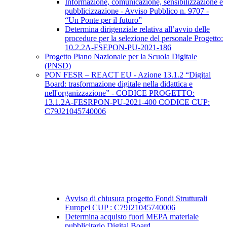
Informazione, comunicazione, sensibilizzazione e
pubblicizzazione - Avviso Pubblico n. 9707 -
“Un Ponte per il futuro”
Determina dirigenziale relativa all’avvio delle
procedure per la selezione del personale Progetto:
10.2.2A-FSEPON-PU-2021-186
Progetto Piano Nazionale per la Scuola Digitale
(PNSD)
PON FESR – REACT EU - Azione 13.1.2 “Digital
Board: trasformazione digitale nella didattica e
nell'organizzazione” - CODICE PROGETTO:
13.1.2A-FESRPON-PU-2021-400 CODICE CUP:
C79J21045740006
Avviso di chiusura progetto Fondi Strutturali
Europei CUP : C79J21045740006
Determina acquisto fuori MEPA materiale
pubblicitario Digital Board