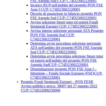
FSE Agenda Sud CUP: C74D23002220001
Incarico RUP nell'ambito del progetto PON FSE
Asse I CUP: C74D23002220001
Decreto di assunzione in bilancio progetto PON
FSE Agenda Sud CUP: C74D23002220001
Avviso selezione figure tutor ed esperti Fondi
Strutturali Europei CUP: C74D23002220001
Avviso interno selezione personale ATA Progetto
PON FSE Agenda Sud CUP:
C74D23002220001
Determina avvio procedura selezione personale
ATA nell'ambito del progetto PON FSE Agenda
Sud CUP: C74D23002220001
Determina avvio procedura selezione figure tutor
ed esperti nell'ambito del progetto PON FSE
Agenda SudCUP: C74D23002220001
Disseminazione progetto PON FSE Asse I –
Istruzione – Fondo Sociale Europeo (FSE)CUP:
C74D23002220001
Progetto Fondi Strutturali Europei – PON FESR
Avviso pubblico prot.n. 38007 del 27 maggio 2022
CUP: C74D22000250006