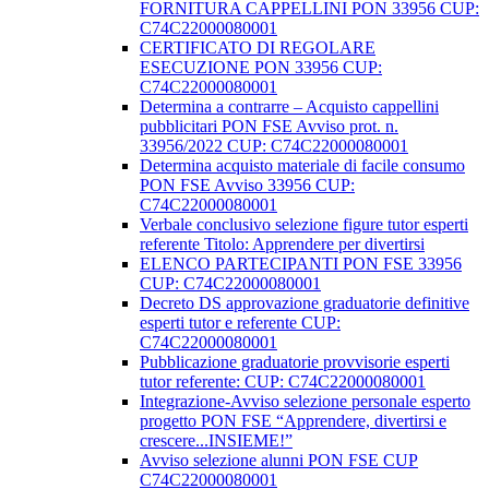
FORNITURA CAPPELLINI PON 33956 CUP:
C74C22000080001
CERTIFICATO DI REGOLARE
ESECUZIONE PON 33956 CUP:
C74C22000080001
Determina a contrarre – Acquisto cappellini
pubblicitari PON FSE Avviso prot. n.
33956/2022 CUP: C74C22000080001
Determina acquisto materiale di facile consumo
PON FSE Avviso 33956 CUP:
C74C22000080001
Verbale conclusivo selezione figure tutor esperti
referente Titolo: Apprendere per divertirsi
ELENCO PARTECIPANTI PON FSE 33956
CUP: C74C22000080001
Decreto DS approvazione graduatorie definitive
esperti tutor e referente CUP:
C74C22000080001
Pubblicazione graduatorie provvisorie esperti
tutor referente: CUP: C74C22000080001
Integrazione-Avviso selezione personale esperto
progetto PON FSE “Apprendere, divertirsi e
crescere...INSIEME!”
Avviso selezione alunni PON FSE CUP
C74C22000080001