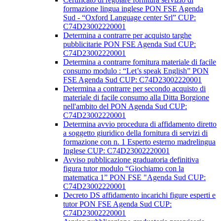
formazione lingua inglese PON FSE Agenda
Sud - “Oxford Language center Srl” CUP:
C74D23002220001
Determina a contrarre per acquisto targhe
pubblicitarie PON FSE Agenda Sud CUP:
C74D23002220001
Determina a contrarre fornitura materiale di facile
consumo modulo : “Let’s speak English” PON
FSE Agenda Sud CUP: C74D23002220001
Determina a contrarre per secondo acquisto di
materiale di facile consumo alla Ditta Borgione
nell'ambito del PON Agenda Sud CUP:
C74D23002220001
Determina avvio procedura di affidamento diretto
a soggetto giuridico della fornitura di servizi di
formazione con n. 1 Esperto esterno madrelingua
Inglese CUP: C74D23002220001
Avviso pubblicazione graduatoria definitiva
figura tutor modulo “Giochiamo con la
matematica 1” PON FSE "Agenda Sud CUP:
C74D23002220001
Decreto DS affidamento incarichi figure esperti e
tutor PON FSE Agenda Sud CUP:
C74D23002220001