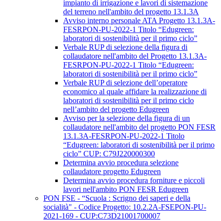
impianto di irrigazione e lavori di sistemazione
del terreno nell'ambito del progetto 13.1.3A
Avviso interno personale ATA Progetto 13.1.3A-
FESRPON-PU-2022-1 Titolo “Edugreen:
laboratori di sostenibilità per il primo ciclo”
Verbale RUP di selezione della figura di
collaudatore nell'ambito del Progetto 13.1.3A-
FESRPON-PU-2022-1 Titolo “Edugreen:
laboratori di sostenibilità per il primo ciclo”
Verbale RUP di selezione dell’operatore
economico al quale affidare la realizzazione di
laboratori di sostenibilità per il primo ciclo
nell’ambito del progetto Edugreen
Avviso per la selezione della figura di un
collaudatore nell'ambito del progetto PON FESR
13.1.3A-FESRPON-PU-2022-1 Titolo
“Edugreen: laboratori di sostenibilità per il primo
ciclo” CUP: C79J220000300
Determina avvio procedura selezione
collaudatore progetto Edugreen
Determina avvio procedura forniture e piccoli
lavori nell'ambito PON FESR Edugreen
PON FSE - “Scuola : Scrigno dei saperi e della
socialità" - Codice Progetto: 10.2.2A-FSEPON-PU-
2021-169 - CUP:C73D21001700007