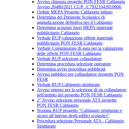
Avviso chiusura progetto PON FESR Cablaggio
Avviso 20480/2021 CUP : C79J21043910006
Ordine MEPA Progetto Cablaggio istituto
Determina del Dirigente Scolastico di
aggiudicazione definitiva per il Cablaggio
Determina acquisto fuori MEPA materiale
pubblicitario Cablaggio
Verbale RUP valutazione offerte materiale
pubblicitario PON FESR Cablaggio
Verbale Commissione di gara per la valutazione
delle offerte PON FESR Cablaggio
Verbale RUP selezione collaudatore
Determina procedura selezione operatore
Determina avvio procedura pubblicità
Avviso pubblico per collaudatore progetto PON
FESR
Verbale RUP Cablaggio strutturato
Avviso interno per la selezione di un collaudatore
nell'ambito del progetto PON FESR Cablaggio
2° Avviso selezione personale ATA progetto
PON FESR Cablaggio
Nomina RUP progetto "Cablaggio strutturato e
sicuro all’interno degli edifici scolastici"
Procedura selezione Personale ATA - Cablaggio
Strutturato