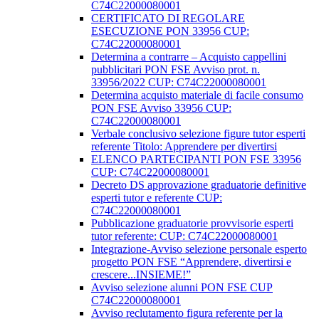
C74C22000080001
CERTIFICATO DI REGOLARE
ESECUZIONE PON 33956 CUP:
C74C22000080001
Determina a contrarre – Acquisto cappellini
pubblicitari PON FSE Avviso prot. n.
33956/2022 CUP: C74C22000080001
Determina acquisto materiale di facile consumo
PON FSE Avviso 33956 CUP:
C74C22000080001
Verbale conclusivo selezione figure tutor esperti
referente Titolo: Apprendere per divertirsi
ELENCO PARTECIPANTI PON FSE 33956
CUP: C74C22000080001
Decreto DS approvazione graduatorie definitive
esperti tutor e referente CUP:
C74C22000080001
Pubblicazione graduatorie provvisorie esperti
tutor referente: CUP: C74C22000080001
Integrazione-Avviso selezione personale esperto
progetto PON FSE “Apprendere, divertirsi e
crescere...INSIEME!”
Avviso selezione alunni PON FSE CUP
C74C22000080001
Avviso reclutamento figura referente per la