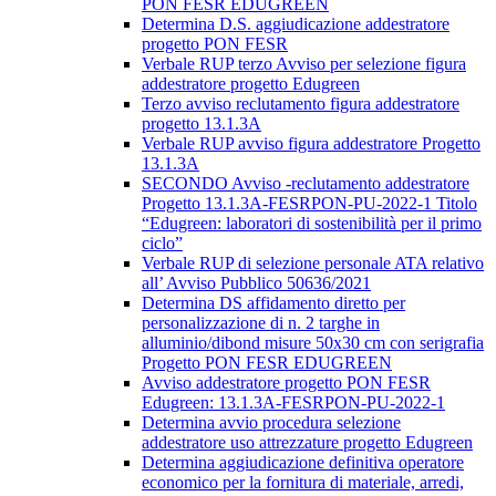
PON FESR EDUGREEN
Determina D.S. aggiudicazione addestratore
progetto PON FESR
Verbale RUP terzo Avviso per selezione figura
addestratore progetto Edugreen
Terzo avviso reclutamento figura addestratore
progetto 13.1.3A
Verbale RUP avviso figura addestratore Progetto
13.1.3A
SECONDO Avviso -reclutamento addestratore
Progetto 13.1.3A-FESRPON-PU-2022-1 Titolo
“Edugreen: laboratori di sostenibilità per il primo
ciclo”
Verbale RUP di selezione personale ATA relativo
all’ Avviso Pubblico 50636/2021
Determina DS affidamento diretto per
personalizzazione di n. 2 targhe in
alluminio/dibond misure 50x30 cm con serigrafia
Progetto PON FESR EDUGREEN
Avviso addestratore progetto PON FESR
Edugreen: 13.1.3A-FESRPON-PU-2022-1
Determina avvio procedura selezione
addestratore uso attrezzature progetto Edugreen
Determina aggiudicazione definitiva operatore
economico per la fornitura di materiale, arredi,