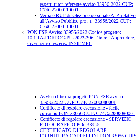
esperti-tutor-referente avviso 33956-2022 CUP:
C74C22000110001
Verbale RUP di selezione personale ATA relativo
all’Avviso Pubblico prot. n. 33956/2022 CUP:
C74C22000110001
PON FSE Avviso 33956/2022 Codice progetto:
10.1.1A-FDRPOC-PU-2022-296 Titolo: “Apprendere,
divertirsi e crescere...INSIEME!”
Avviso chiusura progetti PON FSE avviso
33956/2022 CUP: C74C22000080001
Certificato di regolare esecuzione - facile
consumo PON 33956 CUP: C74C22000080001
Certificato di regolare esecuzione - SERVIZIO
FOTOGRAFICO POn 33956
CERTIFICATO DI REGOLARE
FORNITURA CAPPELLINI PON 33956 CUP: