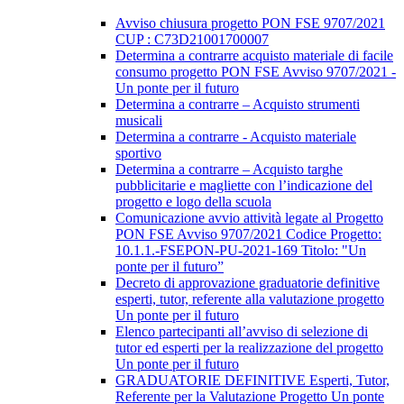
Avviso chiusura progetto PON FSE 9707/2021
CUP : C73D21001700007
Determina a contrarre acquisto materiale di facile
consumo progetto PON FSE Avviso 9707/2021 -
Un ponte per il futuro
Determina a contrarre – Acquisto strumenti
musicali
Determina a contrarre - Acquisto materiale
sportivo
Determina a contrarre – Acquisto targhe
pubblicitarie e magliette con l’indicazione del
progetto e logo della scuola
Comunicazione avvio attività legate al Progetto
PON FSE Avviso 9707/2021 Codice Progetto:
10.1.1.-FSEPON-PU-2021-169 Titolo: "Un
ponte per il futuro”
Decreto di approvazione graduatorie definitive
esperti, tutor, referente alla valutazione progetto
Un ponte per il futuro
Elenco partecipanti all’avviso di selezione di
tutor ed esperti per la realizzazione del progetto
Un ponte per il futuro
GRADUATORIE DEFINITIVE Esperti, Tutor,
Referente per la Valutazione Progetto Un ponte