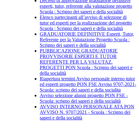
Decreto di approvazione graduatorie definitive
esperti, tutor, referente alla valutazione progetto
Scuola : Scrigno dei saperi e della socialità
Elenco partecipanti all’avviso di selezione di
tutor ed esperti per la realizzazione del progetto
Scuola : Scrigno dei saperi e della socialità
GRADUATORIE DEFINITIVE Esperti, Tutor,
Referente per la Valutazione Progetto Scuola :
Scrigno dei saperi e della socialità
PUBBLICAZIONE GRADUATORIE
PROVVISORIE ESPERTI E TUTOR
REFERENTE PER LA VALUTAZ.
PROGETTI PON Scuola : Scrigno dei saperi e
della socialità
Riapertura termini Avviso personale interno tutor
ed esperti progetto PON FSE Avviso 9707-2021-
Scuola: scrigno dei saperi e della socialita
Avviso selezione alunni progetto PON FSE -
Scuola: scrigno dei saperi e della socialità
AVVISO INTERNO PERSONALE ATA PON
AVVISO N. 9707/2021 - Scuola : Scrigno dei
saperi e della socialità