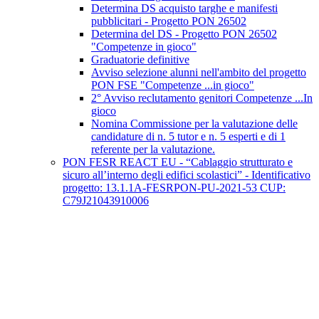
Determina DS acquisto targhe e manifesti
pubblicitari - Progetto PON 26502
Determina del DS - Progetto PON 26502
"Competenze in gioco"
Graduatorie definitive
Avviso selezione alunni nell'ambito del progetto
PON FSE "Competenze ...in gioco"
2° Avviso reclutamento genitori Competenze ...In
gioco
Nomina Commissione per la valutazione delle
candidature di n. 5 tutor e n. 5 esperti e di 1
referente per la valutazione.
PON FESR REACT EU - “Cablaggio strutturato e
sicuro all’interno degli edifici scolastici” - Identificativo
progetto: 13.1.1A-FESRPON-PU-2021-53 CUP:
C79J21043910006