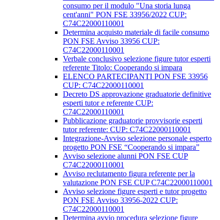
consumo per il modulo "Una storia lunga
cent'anni" PON FSE 33956/2022 CUP:
C74C22000110001
Determina acquisto materiale di facile consumo
PON FSE Avviso 33956 CUP:
C74C22000110001
Verbale conclusivo selezione figure tutor esperti
referente Titolo: Cooperando si impara
ELENCO PARTECIPANTI PON FSE 33956
CUP: C74C22000110001
Decreto DS approvazione graduatorie definitive
esperti tutor e referente CUP:
C74C22000110001
Pubblicazione graduatorie provvisorie esperti
tutor referente: CUP: C74C22000110001
Integrazione-Avviso selezione personale esperto
progetto PON FSE “Cooperando si impara”
Avviso selezione alunni PON FSE CUP
C74C22000110001
Avviso reclutamento figura referente per la
valutazione PON FSE CUP C74C22000110001
Avviso selezione figure esperti e tutor progetto
PON FSE Avviso 33956-2022 CUP:
C74C22000110001
Determina avvio procedura selezione figure