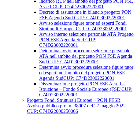
Incarico RUP nell'ambito del progetto PON FSE
Asse I CUP: C74D23002220001
Decreto di assunzione in bilancio progetto PON
FSE Agenda Sud CUP: C74D23002220001
Avviso selezione figure tutor ed esperti Fondi
Strutturali Europei CUP: C74D23002220001
Avviso interno selezione personale ATA Progetto
PON FSE Agenda Sud CUP:
C74D23002220001
Determina avvio procedura selezione personale
ATA nell'ambito del progetto PON FSE Agenda
Sud CUP: C74D23002220001
Determina avvio procedura selezione figure tutor
ed esperti nell'ambito del progetto PON FSE
Agenda SudCUP: C74D23002220001
Disseminazione progetto PON FSE Asse I –
Istruzione – Fondo Sociale Europeo (FSE)CUP:
C74D23002220001
Progetto Fondi Strutturali Europei – PON FESR
Avviso pubblico prot.n. 38007 del 27 maggio 2022
CUP: C74D22000250006