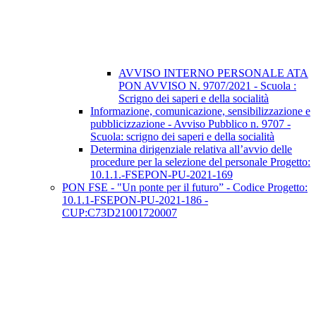
AVVISO INTERNO PERSONALE ATA
PON AVVISO N. 9707/2021 - Scuola :
Scrigno dei saperi e della socialità
Informazione, comunicazione, sensibilizzazione e
pubblicizzazione - Avviso Pubblico n. 9707 -
Scuola: scrigno dei saperi e della socialità
Determina dirigenziale relativa all’avvio delle
procedure per la selezione del personale Progetto:
10.1.1.-FSEPON-PU-2021-169
PON FSE - "Un ponte per il futuro” - Codice Progetto:
10.1.1-FSEPON-PU-2021-186 -
CUP:C73D21001720007