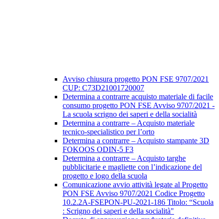
Avviso chiusura progetto PON FSE 9707/2021
CUP: C73D21001720007
Determina a contrarre acquisto materiale di facile
consumo progetto PON FSE Avviso 9707/2021 -
La scuola scrigno dei saperi e della socialità
Determina a contrarre – Acquisto materiale
tecnico-specialistico per l’orto
Determina a contrarre – Acquisto stampante 3D
FOKOOS ODIN-5 F3
Determina a contrarre – Acquisto targhe
pubblicitarie e magliette con l’indicazione del
progetto e logo della scuola
Comunicazione avvio attività legate al Progetto
PON FSE Avviso 9707/2021 Codice Progetto
10.2.2A-FSEPON-PU-2021-186 Titolo: “Scuola
: Scrigno dei saperi e della socialità"