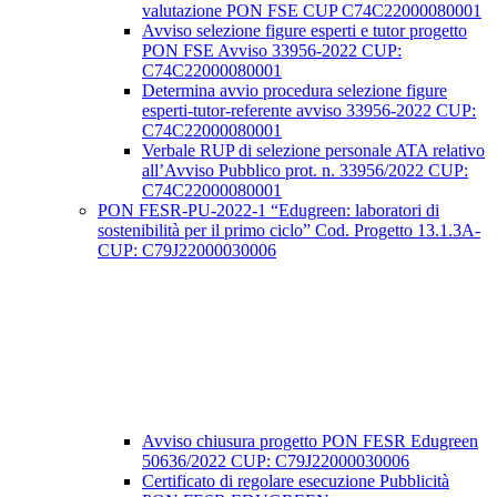
valutazione PON FSE CUP C74C22000080001
Avviso selezione figure esperti e tutor progetto
PON FSE Avviso 33956-2022 CUP:
C74C22000080001
Determina avvio procedura selezione figure
esperti-tutor-referente avviso 33956-2022 CUP:
C74C22000080001
Verbale RUP di selezione personale ATA relativo
all’Avviso Pubblico prot. n. 33956/2022 CUP:
C74C22000080001
PON FESR-PU-2022-1 “Edugreen: laboratori di
sostenibilità per il primo ciclo” Cod. Progetto 13.1.3A-
CUP: C79J22000030006
Avviso chiusura progetto PON FESR Edugreen
50636/2022 CUP: C79J22000030006
Certificato di regolare esecuzione Pubblicità