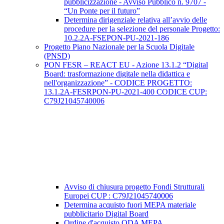
pubblicizzazione - Avviso Pubblico n. 9707 -
“Un Ponte per il futuro”
Determina dirigenziale relativa all’avvio delle
procedure per la selezione del personale Progetto:
10.2.2A-FSEPON-PU-2021-186
Progetto Piano Nazionale per la Scuola Digitale
(PNSD)
PON FESR – REACT EU - Azione 13.1.2 “Digital
Board: trasformazione digitale nella didattica e
nell'organizzazione” - CODICE PROGETTO:
13.1.2A-FESRPON-PU-2021-400 CODICE CUP:
C79J21045740006
Avviso di chiusura progetto Fondi Strutturali
Europei CUP : C79J21045740006
Determina acquisto fuori MEPA materiale
pubblicitario Digital Board
Ordine d'acquisto ODA MEPA