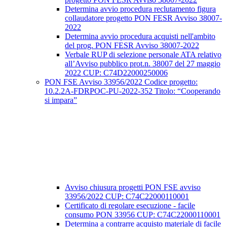
Determina avvio procedura reclutamento figura
collaudatore progetto PON FESR Avviso 38007-
2022
Determina avvio procedura acquisti nell'ambito
del prog. PON FESR Avviso 38007-2022
Verbale RUP di selezione personale ATA relativo
all’Avviso pubblico prot.n. 38007 del 27 maggio
2022 CUP: C74D22000250006
PON FSE Avviso 33956/2022 Codice progetto:
10.2.2A-FDRPOC-PU-2022-352 Titolo: “Cooperando
si impara”
Avviso chiusura progetti PON FSE avviso
33956/2022 CUP: C74C22000110001
Certificato di regolare esecuzione - facile
consumo PON 33956 CUP: C74C22000110001
Determina a contrarre acquisto materiale di facile