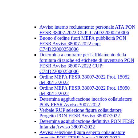
Avviso interno reclutamento personale ATA PON
FESR 38007-2022 CUP: C74D22000250006
Buono d'ordine fuori MEPA pubblicità PON
FESR Avviso 38007-2022 cup:
C74D22000250006
Determina a contrarre per l'affidamento della
fornitura di targhe ed etichette di inventario PON
FESR Avviso 38007-2022 CUP:
C74D22000250006
Ordine MEPA FESR 38007-2022 Prot. 15052
del 30/12/2022
Ordine MEPA FESR 38007-2022 Prot. 15050
del 30/12/2022
Determina aggiudicazione incarico collaudatore
PON FESR Avviso 3007-2022
Verbale RUP selezione figura collaudatore
Progetto PON FESR Avviso 38007/2022
Determina aggiudicazione definitiva PON FESR
Infanzia Avviso 38007-2022
Avviso selezione figura esperto collaudatore
progetto PON FESR Avviso 38007-2022