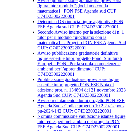
Avviso pubblicazione graduatoria provvisoria
figura tutor modulo "giochiamo con la
matematica1" PON FSE Agenda sud CUP:
C74D23002220001
Determina DS rinuncia figure aggiuntive PON
FSE Agenda sud CUP: C74D23002220001
Secondo Avviso interno per la selezione di n. 1
tutor per il modulo "giochiamo con la
matematica1" - Progetto PON FSE Agenda Sud
CUP: C74D23002220001
Avviso pubblicazione graduatorie definitive
figure esperti e tutor progetto Fondi Strutturali
Europei – PON “Per la scuola, competenze e
ambienti per l’apprendimento” CUP:
C74D23002220001
Pubblicazione graduatorie provvisorie figure
esperti e tutor progetto PON FSE Nota di
adesione prot. n. 134894 del 21 novembre 2023
Agenda Sud CUP: C74D23002220001
Avviso reclutamento alunni progetto PON FSE
Agenda Sud - Codice progetto 10.2.2a-fsepon-
pu-2024-142 CUP: C74D23002220001
Nomina commissione valutazione istanze figure
tutor ed esperti nell'ambito del progetto PON
FSE Agenda Sud CUP: C74D23002220001