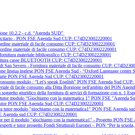
Azione 10.2.2 - c.d. “Agenda SUD”
ubblicitario - PON FSE Agenda Sud CUP: C74D23002220001
e I ordine materiale di facile consumo CUP: C74D23002220001
e II ordine materiale di facile consumo CUP: C74D23002220001
dit fornitura materiale bibliografico CUP: C74D23002220001
cs fornitura casse BLUETOOTH CUP: C74D23002220001
sic di San Severo - Fornitura materiale di facile consumo CUP: C74D23
ormazione lingua inglese PON FSE Agenda Sud - “Oxford Language cent
blicitarie PON FSE Agenda Sud CUP: C74D23002220001
acile consumo modulo : “Let’s speak English” PON FSE Agenda Sud C
ateriale di facile consumo alla Ditta Borgione nell'ambito del PON 
a soggetto giuridico della fornitura di servizi di formazione con n. 
igura tutor modulo “Giochiamo con la matematica 1” PON FSE "Agend
ti e tutor PON FSE Agenda Sud CUP: C74D23002220001
figura tutor modulo "giochiamo con la matematica1" PON FSE Agenda
 FSE Agenda sud CUP: C74D23002220001
 tutor per il modulo "giochiamo con la matematica1" - Progetto PO
 esperti e tutor progetto Fondi Strutturali Europei – PON “Per la scuo