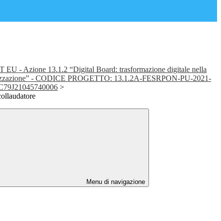
 - Azione 13.1.2 “Digital Board: trasformazione digitale nella
rganizzazione” - CODICE PROGETTO: 13.1.2A-FESRPON-PU-2021-
C79J21045740006
>
collaudatore
Menu di navigazione