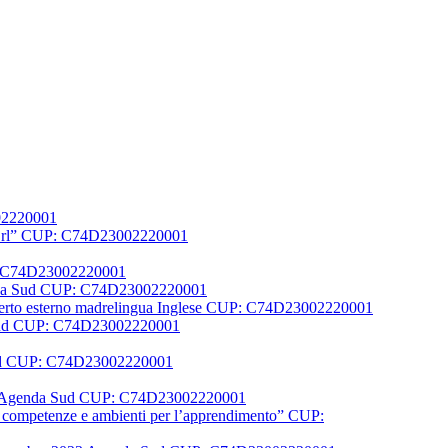
002220001
er Srl” CUP: C74D23002220001
UP: C74D23002220001
Agenda Sud CUP: C74D23002220001
1 Esperto esterno madrelingua Inglese CUP: C74D23002220001
a Sud CUP: C74D23002220001
 sud CUP: C74D23002220001
N FSE Agenda Sud CUP: C74D23002220001
la, competenze e ambienti per l’apprendimento” CUP: