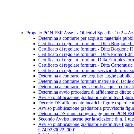
Progetto PON FSE Asse I - Obiettivi Specifici 10.2 – 
Determina a contrarre per acquisto materiale p
Certificato di regolare fornitura - Ditta Borgion
Certificato di regolare fornitura - Ditta Borgion
Certificato di regolare fornitura - Ditta Promo E
Certificato di regolare fornitura Ditta Euroni
Certificato di regolare fornitura - Ditta Cartomu
Certificato di regolare fornitura servizio di f
Determina a contrarre per acquisto targhe pub
Determina a contrarre fornitura materiale di f
Determina a contrarre per secondo acquisto di m
Determina avvio procedura di affidamento diretto 
Avviso pubblicazione graduatoria definitiva f
Decreto DS affidamento incarichi figure esper
Avviso pubblicazione graduatoria provvisoria 
Determina DS rinuncia figure aggiuntive PON
Secondo Avviso interno per la selezione di n. 1
Avviso pubblicazione graduatorie definitive figure
C74D23002220001