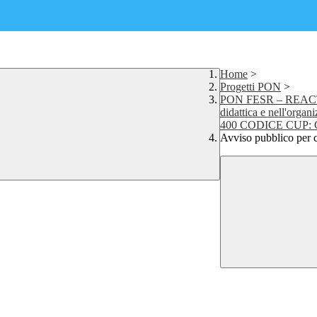
Home
>
Progetti PON
>
PON FESR – REACT EU
didattica e nell'o
400 CODICE CUP: 
Avviso pubblico per 