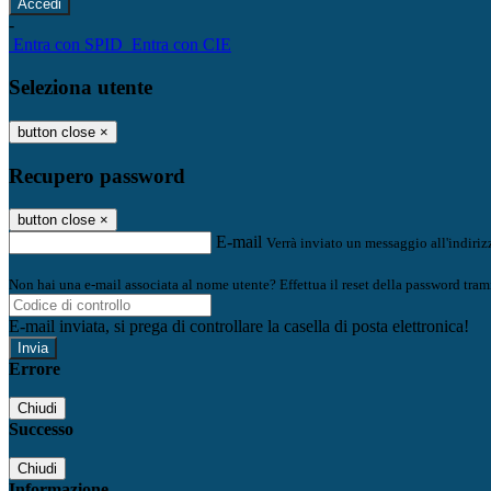
-
Entra con SPID
Entra con CIE
Seleziona utente
button close
×
Recupero password
button close
×
E-mail
Verrà inviato un messaggio all'indirizz
Non hai una e-mail associata al nome utente? Effettua il reset della password tram
E-mail inviata, si prega di controllare la casella di posta elettronica!
Errore
Chiudi
Successo
Chiudi
Informazione