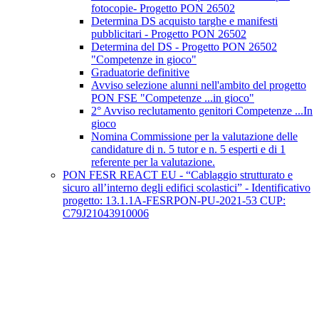
fotocopie- Progetto PON 26502
Determina DS acquisto targhe e manifesti
pubblicitari - Progetto PON 26502
Determina del DS - Progetto PON 26502
"Competenze in gioco"
Graduatorie definitive
Avviso selezione alunni nell'ambito del progetto
PON FSE "Competenze ...in gioco"
2° Avviso reclutamento genitori Competenze ...In
gioco
Nomina Commissione per la valutazione delle
candidature di n. 5 tutor e n. 5 esperti e di 1
referente per la valutazione.
PON FESR REACT EU - “Cablaggio strutturato e
sicuro all’interno degli edifici scolastici” - Identificativo
progetto: 13.1.1A-FESRPON-PU-2021-53 CUP:
C79J21043910006