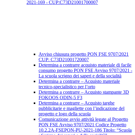
2021-169 - CUP:C73D21001700007
Avviso chiusura progetto PON FSE 9707/2021
CUP: C73D21001720007
Determina a contrarre acquisto materiale di facile
consumo progetto PON FSE Avviso 9707/2021 -
La scuola scrigno dei saperi e della socialità
Determina a contrarre – Acquisto materiale
tecnico-specialistico per l’orto
Determina a contrarre – Acquisto stampante 3D
FOKOOS ODIN-5 F3
Determina a contrarre – Acquisto targhe
pubblicitarie e magliette con l’indicazione del
progetto e logo della scuola
Comunicazione avvio attività legate al Progetto
PON FSE Avviso 9707/2021 Codice Progetto
10.2.2A-FSEPON-PU-2021-186 Titolo: “Scuola