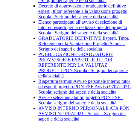
: Scrigno dei saperi e della socialità"
Decreto di approvazione graduatorie definitive
esperti, tutor, referente alla valutazione progetto
Scuola : Scrigno dei saperi e della socialità
Elenco partecipanti all’avviso di selezione di
tutor ed esperti per la realizzazione del progetto
Scuola : Scrigno dei saperi e della socialità
GRADUATORIE DEFINITIVE Esperti, Tutor,
Referente per la Valutazione Progetto Scuola :
Scrigno dei saperi e della socialità
PUBBLICAZIONE GRADUATORIE
PROVVISORIE ESPERTI E TUTOR
REFERENTE PER LA VALUTAZ.
PROGETTI PON Scuola : Scrigno dei saperi e
della socialità
Riapertura termini Avviso personale interno tutor
ed esperti progetto PON FSE Avviso 9707-2021-
Scuola: scrigno dei saperi e della socialita
Avviso selezione alunni progetto PON FSE -
Scuola: scrigno dei saperi e della socialità
AVVISO INTERNO PERSONALE ATA PON
AVVISO N. 9707/2021 - Scuola : Scrigno dei
saperi e della socialità