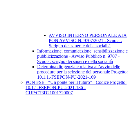
AVVISO INTERNO PERSONALE ATA
PON AVVISO N. 9707/2021 - Scuola :
Scrigno dei saperi e della socialità
Informazione, comunicazione, sensibilizzazione e
pubblicizzazione - Avviso Pubblico n. 9707 -
Scuola: scrigno dei saperi e della socialità
Determina dirigenziale relativa all’avvio delle
procedure per la selezione del personale Progetto:
10.1.1.-FSEPON-PU-2021-169
PON FSE - "Un ponte per il futuro” - Codice Progetto:
10.1.1-FSEPON-PU-2021-186 -
CUP:C73D21001720007