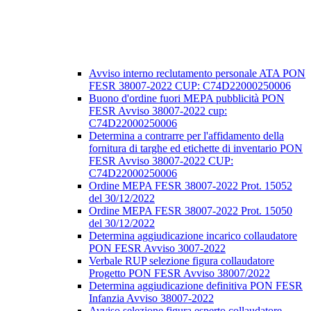
Avviso interno reclutamento personale ATA PON
FESR 38007-2022 CUP: C74D22000250006
Buono d'ordine fuori MEPA pubblicità PON
FESR Avviso 38007-2022 cup:
C74D22000250006
Determina a contrarre per l'affidamento della
fornitura di targhe ed etichette di inventario PON
FESR Avviso 38007-2022 CUP:
C74D22000250006
Ordine MEPA FESR 38007-2022 Prot. 15052
del 30/12/2022
Ordine MEPA FESR 38007-2022 Prot. 15050
del 30/12/2022
Determina aggiudicazione incarico collaudatore
PON FESR Avviso 3007-2022
Verbale RUP selezione figura collaudatore
Progetto PON FESR Avviso 38007/2022
Determina aggiudicazione definitiva PON FESR
Infanzia Avviso 38007-2022
Avviso selezione figura esperto collaudatore