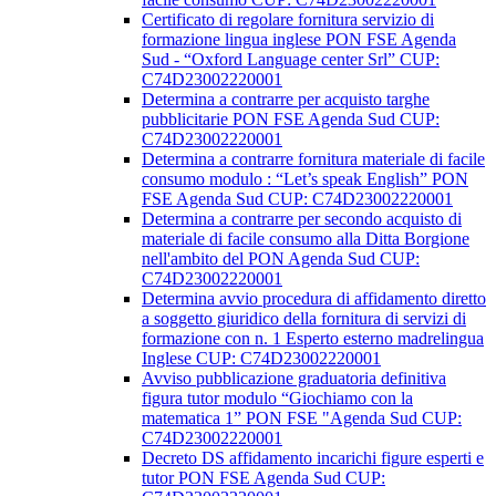
Certificato di regolare fornitura servizio di
formazione lingua inglese PON FSE Agenda
Sud - “Oxford Language center Srl” CUP:
C74D23002220001
Determina a contrarre per acquisto targhe
pubblicitarie PON FSE Agenda Sud CUP:
C74D23002220001
Determina a contrarre fornitura materiale di facile
consumo modulo : “Let’s speak English” PON
FSE Agenda Sud CUP: C74D23002220001
Determina a contrarre per secondo acquisto di
materiale di facile consumo alla Ditta Borgione
nell'ambito del PON Agenda Sud CUP:
C74D23002220001
Determina avvio procedura di affidamento diretto
a soggetto giuridico della fornitura di servizi di
formazione con n. 1 Esperto esterno madrelingua
Inglese CUP: C74D23002220001
Avviso pubblicazione graduatoria definitiva
figura tutor modulo “Giochiamo con la
matematica 1” PON FSE "Agenda Sud CUP:
C74D23002220001
Decreto DS affidamento incarichi figure esperti e
tutor PON FSE Agenda Sud CUP: