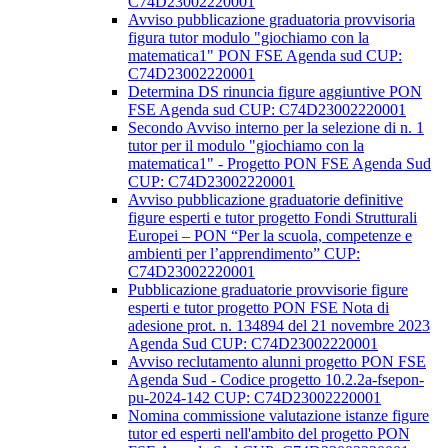
C74D23002220001
Avviso pubblicazione graduatoria provvisoria
figura tutor modulo "giochiamo con la
matematica1" PON FSE Agenda sud CUP:
C74D23002220001
Determina DS rinuncia figure aggiuntive PON
FSE Agenda sud CUP: C74D23002220001
Secondo Avviso interno per la selezione di n. 1
tutor per il modulo "giochiamo con la
matematica1" - Progetto PON FSE Agenda Sud
CUP: C74D23002220001
Avviso pubblicazione graduatorie definitive
figure esperti e tutor progetto Fondi Strutturali
Europei – PON “Per la scuola, competenze e
ambienti per l’apprendimento” CUP:
C74D23002220001
Pubblicazione graduatorie provvisorie figure
esperti e tutor progetto PON FSE Nota di
adesione prot. n. 134894 del 21 novembre 2023
Agenda Sud CUP: C74D23002220001
Avviso reclutamento alunni progetto PON FSE
Agenda Sud - Codice progetto 10.2.2a-fsepon-
pu-2024-142 CUP: C74D23002220001
Nomina commissione valutazione istanze figure
tutor ed esperti nell'ambito del progetto PON