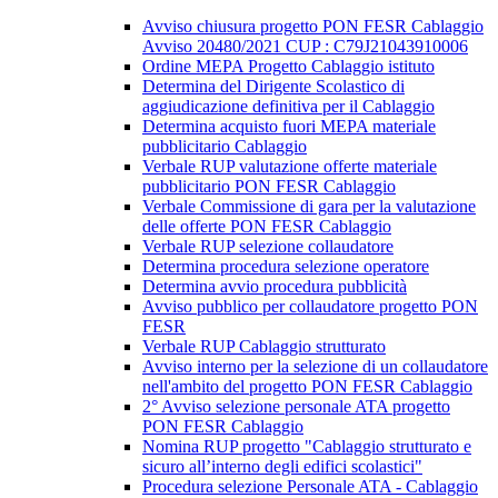
Avviso chiusura progetto PON FESR Cablaggio
Avviso 20480/2021 CUP : C79J21043910006
Ordine MEPA Progetto Cablaggio istituto
Determina del Dirigente Scolastico di
aggiudicazione definitiva per il Cablaggio
Determina acquisto fuori MEPA materiale
pubblicitario Cablaggio
Verbale RUP valutazione offerte materiale
pubblicitario PON FESR Cablaggio
Verbale Commissione di gara per la valutazione
delle offerte PON FESR Cablaggio
Verbale RUP selezione collaudatore
Determina procedura selezione operatore
Determina avvio procedura pubblicità
Avviso pubblico per collaudatore progetto PON
FESR
Verbale RUP Cablaggio strutturato
Avviso interno per la selezione di un collaudatore
nell'ambito del progetto PON FESR Cablaggio
2° Avviso selezione personale ATA progetto
PON FESR Cablaggio
Nomina RUP progetto "Cablaggio strutturato e
sicuro all’interno degli edifici scolastici"
Procedura selezione Personale ATA - Cablaggio