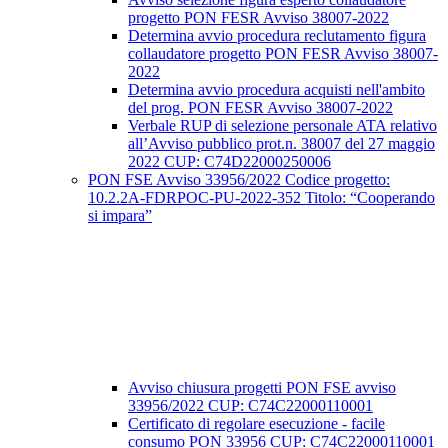
progetto PON FESR Avviso 38007-2022
Determina avvio procedura reclutamento figura
collaudatore progetto PON FESR Avviso 38007-
2022
Determina avvio procedura acquisti nell'ambito
del prog. PON FESR Avviso 38007-2022
Verbale RUP di selezione personale ATA relativo
all’Avviso pubblico prot.n. 38007 del 27 maggio
2022 CUP: C74D22000250006
PON FSE Avviso 33956/2022 Codice progetto:
10.2.2A-FDRPOC-PU-2022-352 Titolo: “Cooperando
si impara”
Avviso chiusura progetti PON FSE avviso
33956/2022 CUP: C74C22000110001
Certificato di regolare esecuzione - facile
consumo PON 33956 CUP: C74C22000110001