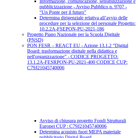
Informazione, comunicazione, sensibilizzazione e
pubblicizzazione - Avviso Pubblico n. 9707 -
“Un Ponte per il futuro”
Determina dirigenziale relativa all’avvio delle
procedure per la selezione del personale Progetto:
10.2.2A-FSEPON-PU-2021-186
Progetto Piano Nazionale per la Scuola Digitale
(PNSD)
PON FESR – REACT EU - Azione 13.1.2 “Digital
Board: trasformazione digitale nella didattica e
nell'organizzazione” - CODICE PROGETTO:
13.1.2A-FESRPON-PU-2021-400 CODICE CUP:
C79J21045740006
Avviso di chiusura progetto Fondi Strutturali
Europei CUP : C79J21045740006
Determina acquisto fuori MEPA materiale
pubblicitario Digital Board