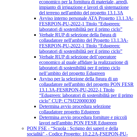
economico per la fornitura di materiale, arredi,
impianto di irrigazione e lavori di sistemazione
del terreno nell'ambito del progetto 13.1.3A
Avviso interno personale ATA Progetto 13.1.3A-
FESRPON-PU-2022-1 Titolo “Edugreen:
laboratori di sostenibilità per il primo ciclo”
Verbale RUP di selezione della figura di
collaudatore nell'ambito del Progetto 13.1.3A-
FESRPON-PU-2022-1 Titolo “Edugreen:
laboratori di sostenibilità per il primo ciclo”
Verbale RUP di selezione dell’operatore
economico al quale affidare la realizzazione di
laboratori di sostenibilità per il primo ciclo
nell’ambito del progetto Edugreen
Avviso per la selezione della figura di un
collaudatore nell'ambito del progetto PON FESR
13.1.3A-FESRPON-PU-2022-1 Titolo
“Edugreen: laboratori di sostenibilità per il primo
ciclo” CUP: C79J220000300
Determina avvio procedura selezione
collaudatore progetto Edugreen
Determina avvio procedura forniture e piccoli
lavori nell'ambito PON FESR Edugreen
PON FSE - “Scuola : Scrigno dei saperi e della
socialità" - Codice Progetto: 10.2.2A-FSEPON-PU-