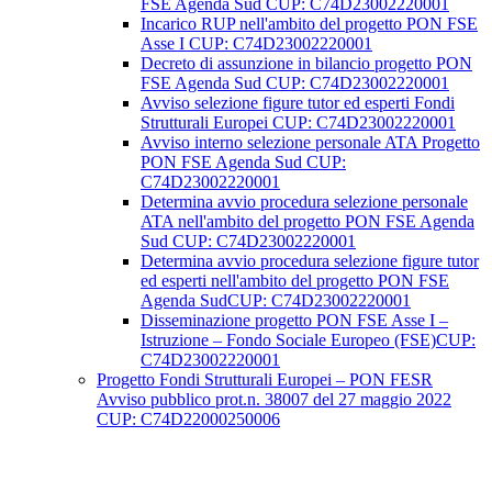
FSE Agenda Sud CUP: C74D23002220001
Incarico RUP nell'ambito del progetto PON FSE
Asse I CUP: C74D23002220001
Decreto di assunzione in bilancio progetto PON
FSE Agenda Sud CUP: C74D23002220001
Avviso selezione figure tutor ed esperti Fondi
Strutturali Europei CUP: C74D23002220001
Avviso interno selezione personale ATA Progetto
PON FSE Agenda Sud CUP:
C74D23002220001
Determina avvio procedura selezione personale
ATA nell'ambito del progetto PON FSE Agenda
Sud CUP: C74D23002220001
Determina avvio procedura selezione figure tutor
ed esperti nell'ambito del progetto PON FSE
Agenda SudCUP: C74D23002220001
Disseminazione progetto PON FSE Asse I –
Istruzione – Fondo Sociale Europeo (FSE)CUP:
C74D23002220001
Progetto Fondi Strutturali Europei – PON FESR
Avviso pubblico prot.n. 38007 del 27 maggio 2022
CUP: C74D22000250006