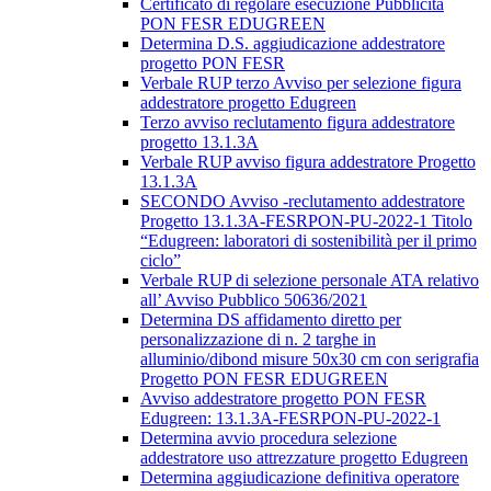
Certificato di regolare esecuzione Pubblicità
PON FESR EDUGREEN
Determina D.S. aggiudicazione addestratore
progetto PON FESR
Verbale RUP terzo Avviso per selezione figura
addestratore progetto Edugreen
Terzo avviso reclutamento figura addestratore
progetto 13.1.3A
Verbale RUP avviso figura addestratore Progetto
13.1.3A
SECONDO Avviso -reclutamento addestratore
Progetto 13.1.3A-FESRPON-PU-2022-1 Titolo
“Edugreen: laboratori di sostenibilità per il primo
ciclo”
Verbale RUP di selezione personale ATA relativo
all’ Avviso Pubblico 50636/2021
Determina DS affidamento diretto per
personalizzazione di n. 2 targhe in
alluminio/dibond misure 50x30 cm con serigrafia
Progetto PON FESR EDUGREEN
Avviso addestratore progetto PON FESR
Edugreen: 13.1.3A-FESRPON-PU-2022-1
Determina avvio procedura selezione
addestratore uso attrezzature progetto Edugreen
Determina aggiudicazione definitiva operatore