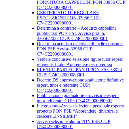
FORNITURA CAPPELLINI PON 33956 CUP:
C74C22000080001
CERTIFICATO DI REGOLARE
ESECUZIONE PON 33956 CUP:
C74C22000080001
Determina a contrarre – Acquisto cappellini
pubblicitari PON FSE Avviso prot. n.
33956/2022 CUP: C74C22000080001
Determina acquisto materiale di facile consumo
PON FSE Avviso 33956 CUP:
C74C22000080001
Verbale conclusivo selezione figure tutor esperti
referente Titolo: Apprendere per divertirsi
ELENCO PARTECIPANTI PON FSE 33956
CUP: C74C22000080001
Decreto DS approvazione graduatorie definitive
esperti tutor e referente CUP:
C74C22000080001
Pubblicazione graduatorie provvisorie esperti
tutor referente: CUP: C74C22000080001
Integrazione-Avviso selezione personale esperto
progetto PON FSE “Apprendere, divertirsi e
crescere...INSIEME!”
Avviso selezione alunni PON FSE CUP
C74C22000080001