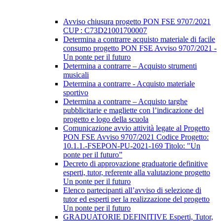
Avviso chiusura progetto PON FSE 9707/2021
CUP : C73D21001700007
Determina a contrarre acquisto materiale di facile
consumo progetto PON FSE Avviso 9707/2021 -
Un ponte per il futuro
Determina a contrarre – Acquisto strumenti
musicali
Determina a contrarre - Acquisto materiale
sportivo
Determina a contrarre – Acquisto targhe
pubblicitarie e magliette con l’indicazione del
progetto e logo della scuola
Comunicazione avvio attività legate al Progetto
PON FSE Avviso 9707/2021 Codice Progetto:
10.1.1.-FSEPON-PU-2021-169 Titolo: "Un
ponte per il futuro”
Decreto di approvazione graduatorie definitive
esperti, tutor, referente alla valutazione progetto
Un ponte per il futuro
Elenco partecipanti all’avviso di selezione di
tutor ed esperti per la realizzazione del progetto
Un ponte per il futuro
GRADUATORIE DEFINITIVE Esperti, Tutor,