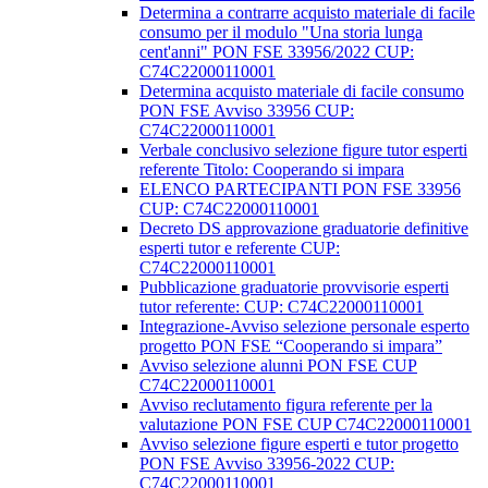
Determina a contrarre acquisto materiale di facile
consumo per il modulo "Una storia lunga
cent'anni" PON FSE 33956/2022 CUP:
C74C22000110001
Determina acquisto materiale di facile consumo
PON FSE Avviso 33956 CUP:
C74C22000110001
Verbale conclusivo selezione figure tutor esperti
referente Titolo: Cooperando si impara
ELENCO PARTECIPANTI PON FSE 33956
CUP: C74C22000110001
Decreto DS approvazione graduatorie definitive
esperti tutor e referente CUP:
C74C22000110001
Pubblicazione graduatorie provvisorie esperti
tutor referente: CUP: C74C22000110001
Integrazione-Avviso selezione personale esperto
progetto PON FSE “Cooperando si impara”
Avviso selezione alunni PON FSE CUP
C74C22000110001
Avviso reclutamento figura referente per la
valutazione PON FSE CUP C74C22000110001
Avviso selezione figure esperti e tutor progetto
PON FSE Avviso 33956-2022 CUP:
C74C22000110001