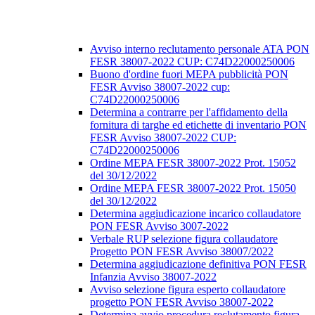
Avviso interno reclutamento personale ATA PON
FESR 38007-2022 CUP: C74D22000250006
Buono d'ordine fuori MEPA pubblicità PON
FESR Avviso 38007-2022 cup:
C74D22000250006
Determina a contrarre per l'affidamento della
fornitura di targhe ed etichette di inventario PON
FESR Avviso 38007-2022 CUP:
C74D22000250006
Ordine MEPA FESR 38007-2022 Prot. 15052
del 30/12/2022
Ordine MEPA FESR 38007-2022 Prot. 15050
del 30/12/2022
Determina aggiudicazione incarico collaudatore
PON FESR Avviso 3007-2022
Verbale RUP selezione figura collaudatore
Progetto PON FESR Avviso 38007/2022
Determina aggiudicazione definitiva PON FESR
Infanzia Avviso 38007-2022
Avviso selezione figura esperto collaudatore
progetto PON FESR Avviso 38007-2022
Determina avvio procedura reclutamento figura