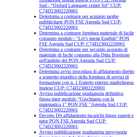
Sud - “Oxford Language center Srl” CUP:
C74D23002220001
Determina a contrarre per acquisto targhe
pubblicitarie PON FSE Agenda Sud CUP:
C74D23002220001
Determina a contrarre fornitura materiale di facile
consumo modulo : “Let’s speak English” PON
FSE Agenda Sud CUP: C74D23002220001
Determina a contrarre per secondo acquisto di
materiale di facile consumo alla Ditta Borgione
nell'ambito del PON Agenda Sud CUP:
C74D23002220001
Determina avvio procedura di affidamento diretto
a soggetto giuridico della fornitura di servizi di
formazione con n. 1 Esperto esterno madrelingua
Inglese CUP: C74D23002220001
Avviso pubblicazione graduatoria definitiva
figura tutor modulo “Giochiamo con la
matematica 1” PON FSE "Agenda Sud CUP:
C74D23002220001
Decreto DS affidamento incarichi figure esperti e
tutor PON FSE Agenda Sud CUP:
C74D23002220001
Avviso pubblicazione graduatoria provvisoria