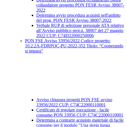
collaudatore progetto PON FESR Avviso 38007-
2022
Determina avvio procedura acquisti nell'ambito
del prog. PON FESR Avviso 38007-2022
Verbale RUP di selezione personale ATA relativo
all’Avviso pubblico prot.n. 38007 del 27 maggio
2022 CUP: C74D22000250006
PON FSE Avviso 33956/2022 Codice progetto:
10.2.2A-FDRPOC-PU-2022-352 Titolo: “Cooperando
si impara”
Avviso chiusura progetti PON FSE avviso
33956/2022 CUP: C74C22000110001
Certificato di regolare esecuzione - facile
consumo PON 33956 CUP: C74C22000110001
Determina a contrarre acquisto materiale di facile
consumo per il modulo "Una storia lunga