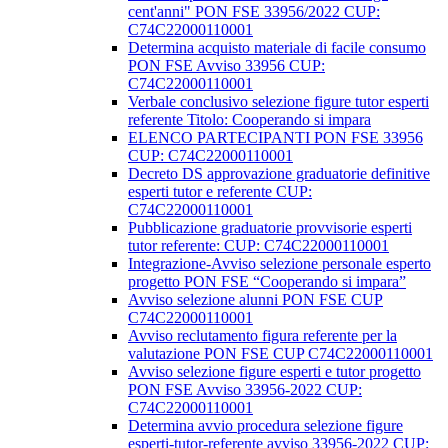
cent'anni" PON FSE 33956/2022 CUP:
C74C22000110001
Determina acquisto materiale di facile consumo
PON FSE Avviso 33956 CUP:
C74C22000110001
Verbale conclusivo selezione figure tutor esperti
referente Titolo: Cooperando si impara
ELENCO PARTECIPANTI PON FSE 33956
CUP: C74C22000110001
Decreto DS approvazione graduatorie definitive
esperti tutor e referente CUP:
C74C22000110001
Pubblicazione graduatorie provvisorie esperti
tutor referente: CUP: C74C22000110001
Integrazione-Avviso selezione personale esperto
progetto PON FSE “Cooperando si impara”
Avviso selezione alunni PON FSE CUP
C74C22000110001
Avviso reclutamento figura referente per la
valutazione PON FSE CUP C74C22000110001
Avviso selezione figure esperti e tutor progetto
PON FSE Avviso 33956-2022 CUP:
C74C22000110001
Determina avvio procedura selezione figure
esperti-tutor-referente avviso 33956-2022 CUP: