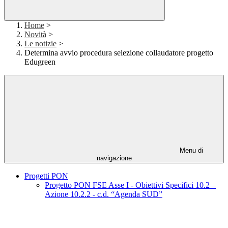
Home
>
Novità
>
Le notizie
>
Determina avvio procedura selezione collaudatore progetto
Edugreen
Menu di
navigazione
Progetti PON
Progetto PON FSE Asse I - Obiettivi Specifici 10.2 –
Azione 10.2.2 - c.d. “Agenda SUD”