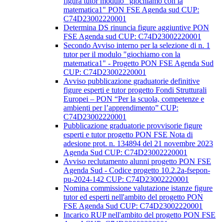
figura tutor modulo "giochiamo con la
matematica1" PON FSE Agenda sud CUP:
C74D23002220001
Determina DS rinuncia figure aggiuntive PON
FSE Agenda sud CUP: C74D23002220001
Secondo Avviso interno per la selezione di n. 1
tutor per il modulo "giochiamo con la
matematica1" - Progetto PON FSE Agenda Sud
CUP: C74D23002220001
Avviso pubblicazione graduatorie definitive
figure esperti e tutor progetto Fondi Strutturali
Europei – PON “Per la scuola, competenze e
ambienti per l’apprendimento” CUP:
C74D23002220001
Pubblicazione graduatorie provvisorie figure
esperti e tutor progetto PON FSE Nota di
adesione prot. n. 134894 del 21 novembre 2023
Agenda Sud CUP: C74D23002220001
Avviso reclutamento alunni progetto PON FSE
Agenda Sud - Codice progetto 10.2.2a-fsepon-
pu-2024-142 CUP: C74D23002220001
Nomina commissione valutazione istanze figure
tutor ed esperti nell'ambito del progetto PON
FSE Agenda Sud CUP: C74D23002220001
Incarico RUP nell'ambito del progetto PON FSE