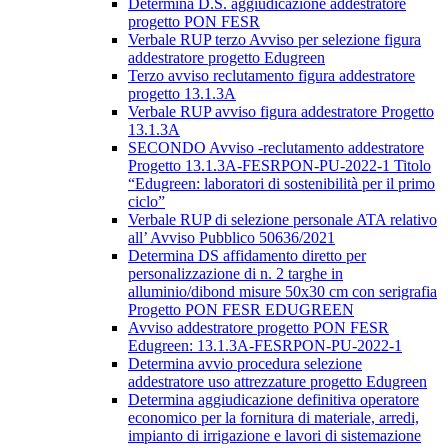
Determina D.S. aggiudicazione addestratore
progetto PON FESR
Verbale RUP terzo Avviso per selezione figura
addestratore progetto Edugreen
Terzo avviso reclutamento figura addestratore
progetto 13.1.3A
Verbale RUP avviso figura addestratore Progetto
13.1.3A
SECONDO Avviso -reclutamento addestratore
Progetto 13.1.3A-FESRPON-PU-2022-1 Titolo
“Edugreen: laboratori di sostenibilità per il primo
ciclo”
Verbale RUP di selezione personale ATA relativo
all’ Avviso Pubblico 50636/2021
Determina DS affidamento diretto per
personalizzazione di n. 2 targhe in
alluminio/dibond misure 50x30 cm con serigrafia
Progetto PON FESR EDUGREEN
Avviso addestratore progetto PON FESR
Edugreen: 13.1.3A-FESRPON-PU-2022-1
Determina avvio procedura selezione
addestratore uso attrezzature progetto Edugreen
Determina aggiudicazione definitiva operatore
economico per la fornitura di materiale, arredi,
impianto di irrigazione e lavori di sistemazione