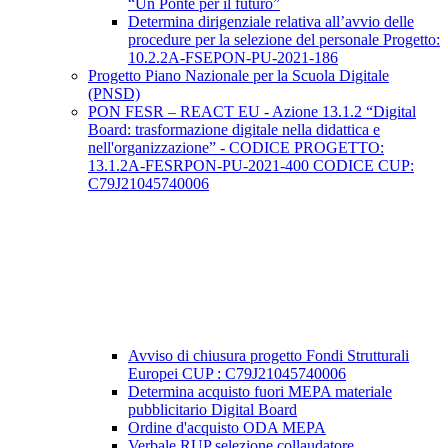
“Un Ponte per il futuro”
Determina dirigenziale relativa all’avvio delle
procedure per la selezione del personale Progetto:
10.2.2A-FSEPON-PU-2021-186
Progetto Piano Nazionale per la Scuola Digitale
(PNSD)
PON FESR – REACT EU - Azione 13.1.2 “Digital
Board: trasformazione digitale nella didattica e
nell'organizzazione” - CODICE PROGETTO:
13.1.2A-FESRPON-PU-2021-400 CODICE CUP:
C79J21045740006
Avviso di chiusura progetto Fondi Strutturali
Europei CUP : C79J21045740006
Determina acquisto fuori MEPA materiale
pubblicitario Digital Board
Ordine d'acquisto ODA MEPA
Verbale RUP selezione collaudatore