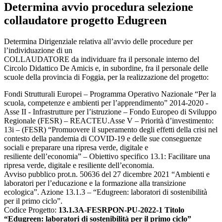
Determina avvio procedura selezione
collaudatore progetto Edugreen
Determina Dirigenziale relativa all’avvio delle procedure per
l’individuazione di un
COLLAUDATORE da individuare fra il personale interno del
Circolo Didattico De Amicis e, in subordine, fra il personale delle
scuole della provincia di Foggia, per la realizzazione del progetto:
Fondi Strutturali Europei – Programma Operativo Nazionale “Per la
scuola, competenze e ambienti per l’apprendimento” 2014-2020 -
Asse II - Infrastrutture per l’istruzione – Fondo Europeo di Sviluppo
Regionale (FESR) – REACTEU.Asse V – Priorità d’investimento:
13i – (FESR) “Promuovere il superamento degli effetti della crisi nel
contesto della pandemia di COVID-19 e delle sue conseguenze
sociali e preparare una ripresa verde, digitale e
resiliente dell’economia” – Obiettivo specifico 13.1: Facilitare una
ripresa verde, digitale e resiliente dell’economia.
Avviso pubblico prot.n. 50636 del 27 dicembre 2021 “Ambienti e
laboratori per l’educazione e la formazione alla transizione
ecologica”. Azione 13.1.3 – “Edugreen: laboratori di sostenibilità
per il primo ciclo”.
Codice Progetto:
13.1.3A-FESRPON-PU-2022-1 Titolo
“Edugreen: laboratori di sostenibilità per il primo ciclo”