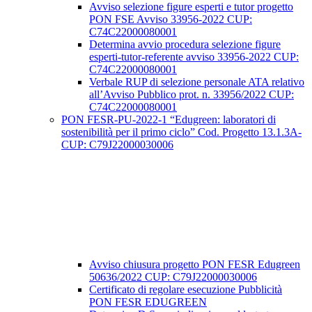
Avviso selezione figure esperti e tutor progetto
PON FSE Avviso 33956-2022 CUP:
C74C22000080001
Determina avvio procedura selezione figure
esperti-tutor-referente avviso 33956-2022 CUP:
C74C22000080001
Verbale RUP di selezione personale ATA relativo
all’Avviso Pubblico prot. n. 33956/2022 CUP:
C74C22000080001
PON FESR-PU-2022-1 “Edugreen: laboratori di
sostenibilità per il primo ciclo” Cod. Progetto 13.1.3A-
CUP: C79J22000030006
Avviso chiusura progetto PON FESR Edugreen
50636/2022 CUP: C79J22000030006
Certificato di regolare esecuzione Pubblicità
PON FESR EDUGREEN