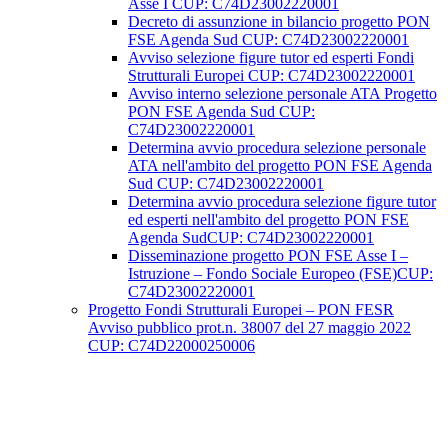
Asse I CUP: C74D23002220001
Decreto di assunzione in bilancio progetto PON
FSE Agenda Sud CUP: C74D23002220001
Avviso selezione figure tutor ed esperti Fondi
Strutturali Europei CUP: C74D23002220001
Avviso interno selezione personale ATA Progetto
PON FSE Agenda Sud CUP:
C74D23002220001
Determina avvio procedura selezione personale
ATA nell'ambito del progetto PON FSE Agenda
Sud CUP: C74D23002220001
Determina avvio procedura selezione figure tutor
ed esperti nell'ambito del progetto PON FSE
Agenda SudCUP: C74D23002220001
Disseminazione progetto PON FSE Asse I –
Istruzione – Fondo Sociale Europeo (FSE)CUP:
C74D23002220001
Progetto Fondi Strutturali Europei – PON FESR
Avviso pubblico prot.n. 38007 del 27 maggio 2022
CUP: C74D22000250006