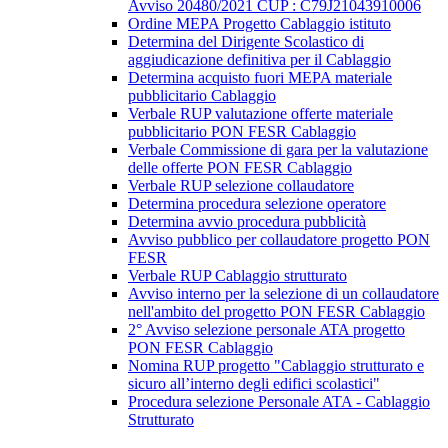
Avviso 20480/2021 CUP : C79J21043910006
Ordine MEPA Progetto Cablaggio istituto
Determina del Dirigente Scolastico di
aggiudicazione definitiva per il Cablaggio
Determina acquisto fuori MEPA materiale
pubblicitario Cablaggio
Verbale RUP valutazione offerte materiale
pubblicitario PON FESR Cablaggio
Verbale Commissione di gara per la valutazione
delle offerte PON FESR Cablaggio
Verbale RUP selezione collaudatore
Determina procedura selezione operatore
Determina avvio procedura pubblicità
Avviso pubblico per collaudatore progetto PON
FESR
Verbale RUP Cablaggio strutturato
Avviso interno per la selezione di un collaudatore
nell'ambito del progetto PON FESR Cablaggio
2° Avviso selezione personale ATA progetto
PON FESR Cablaggio
Nomina RUP progetto "Cablaggio strutturato e
sicuro all’interno degli edifici scolastici"
Procedura selezione Personale ATA - Cablaggio
Strutturato