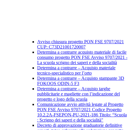
Avviso chiusura progetto PON FSE 9707/2021
CUP: C73D21001720007
Determina a contrarre acquisto materiale di facile
consumo progetto PON FSE Avviso 9707/2021 -
La scuola scrigno dei saperi e della socialità
Determina a contrarre – Acquisto materiale
tecnico-specialistico per l’orto
Determina a contrarre – Acquisto stampante 3D
FOKOOS ODIN-5 F3
Determina a contrarre – Acquisto targhe
pubblicitarie e magliette con l’indicazione del
progetto e logo della scuola
Comunicazione avvio attività legate al Progetto
PON FSE Avviso 9707/2021 Codice Progetto
10.2.2A-FSEPON-PU-2021-186 Titolo: “Scuola
: Scrigno dei saperi e della socialità"
Decreto di approvazione graduatorie definitive