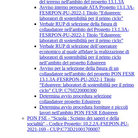
del terreno nell'ambito del progetto 13.1.3A
Avviso interno personale ATA Progetto 13.1.3A-
FESRPON-PU-2022-1 Titolo “Edugreen:
laboratori di sostenibilità per il primo ciclo”
Verbale RUP di selezione della figura di
collaudatore nell'ambito del Progetto 13.1.3A-
FESRPON-PU-2022-1 Titolo “Edugreen:
laboratori di sostenibilità per il primo ciclo”
Verbale RUP di selezione dell’operatore
economico al quale affidare la realizzazione di
laboratori di sostenibilità per il primo ciclo
nell’ambito del progetto Edugreen
Avviso per la selezione della figura di un
collaudatore nell'ambito del progetto PON FESR
13.1.3A-FESRPON-PU-2022-1 Titolo
“Edugreen: laboratori di sostenibilità per il primo
ciclo” CUP: C79J220000300
Determina avvio procedura selezione
collaudatore progetto Edugreen
Determina avvio procedura forniture e piccoli
lavori nell'ambito PON FESR Edugreen
PON FSE - “Scuola : Scrigno dei saperi e della
socialità" - Codice Progetto: 10.2.2A-FSEPON-PU-
2021-169 - CUP:C73D21001700007