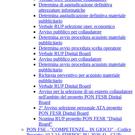
Determina di aggiudicazione definitiva
attrezzature informatiche
Determina aggiudicazione definitiva materiale
pubblicitario
Verbale RUP selezione oper. economico
Avviso pubblico per collaudatore
Determina avvio procedura acquisto materiale
pubblicitario
Determina avvio procedura scelta operatore
Verbale RUP Digital Board
Avviso pubblico per collaudatore
Determina avvio procedura acquisto materiale
pubblicitario
Richiesta preventivo per acquisto materiale
pubblicitario
Verbale RUP Digital Board
Avviso per la selezione di un esperto collaudatore
nell'ambito del progetto PON FESR Digital
Board
2° Avviso selezione personale ATA progetto
PON FESR Digital Board
Nomina RUP progetto PON FESR "Digital
Board"
PON FSE - "COMPETENZE... IN GIOCO" - Codice
Progetto: 10.2.2A-FDRPOC-PU-2020-41 - CUP: