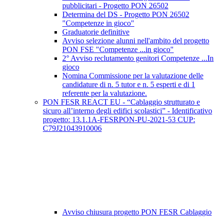
pubblicitari - Progetto PON 26502
Determina del DS - Progetto PON 26502
"Competenze in gioco"
Graduatorie definitive
Avviso selezione alunni nell'ambito del progetto
PON FSE "Competenze ...in gioco"
2° Avviso reclutamento genitori Competenze ...In
gioco
Nomina Commissione per la valutazione delle
candidature di n. 5 tutor e n. 5 esperti e di 1
referente per la valutazione.
PON FESR REACT EU - “Cablaggio strutturato e
sicuro all’interno degli edifici scolastici” - Identificativo
progetto: 13.1.1A-FESRPON-PU-2021-53 CUP:
C79J21043910006
Avviso chiusura progetto PON FESR Cablaggio