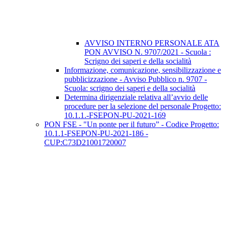
AVVISO INTERNO PERSONALE ATA
PON AVVISO N. 9707/2021 - Scuola :
Scrigno dei saperi e della socialità
Informazione, comunicazione, sensibilizzazione e
pubblicizzazione - Avviso Pubblico n. 9707 -
Scuola: scrigno dei saperi e della socialità
Determina dirigenziale relativa all’avvio delle
procedure per la selezione del personale Progetto:
10.1.1.-FSEPON-PU-2021-169
PON FSE - "Un ponte per il futuro” - Codice Progetto:
10.1.1-FSEPON-PU-2021-186 -
CUP:C73D21001720007