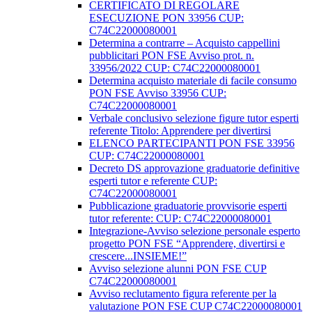
CERTIFICATO DI REGOLARE
ESECUZIONE PON 33956 CUP:
C74C22000080001
Determina a contrarre – Acquisto cappellini
pubblicitari PON FSE Avviso prot. n.
33956/2022 CUP: C74C22000080001
Determina acquisto materiale di facile consumo
PON FSE Avviso 33956 CUP:
C74C22000080001
Verbale conclusivo selezione figure tutor esperti
referente Titolo: Apprendere per divertirsi
ELENCO PARTECIPANTI PON FSE 33956
CUP: C74C22000080001
Decreto DS approvazione graduatorie definitive
esperti tutor e referente CUP:
C74C22000080001
Pubblicazione graduatorie provvisorie esperti
tutor referente: CUP: C74C22000080001
Integrazione-Avviso selezione personale esperto
progetto PON FSE “Apprendere, divertirsi e
crescere...INSIEME!”
Avviso selezione alunni PON FSE CUP
C74C22000080001
Avviso reclutamento figura referente per la
valutazione PON FSE CUP C74C22000080001