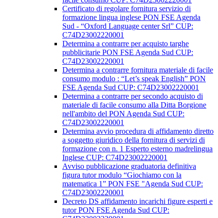
Certificato di regolare fornitura servizio di
formazione lingua inglese PON FSE Agenda
Sud - “Oxford Language center Srl” CUP:
C74D23002220001
Determina a contrarre per acquisto targhe
pubblicitarie PON FSE Agenda Sud CUP:
C74D23002220001
Determina a contrarre fornitura materiale di facile
consumo modulo : “Let’s speak English” PON
FSE Agenda Sud CUP: C74D23002220001
Determina a contrarre per secondo acquisto di
materiale di facile consumo alla Ditta Borgione
nell'ambito del PON Agenda Sud CUP:
C74D23002220001
Determina avvio procedura di affidamento diretto
a soggetto giuridico della fornitura di servizi di
formazione con n. 1 Esperto esterno madrelingua
Inglese CUP: C74D23002220001
Avviso pubblicazione graduatoria definitiva
figura tutor modulo “Giochiamo con la
matematica 1” PON FSE "Agenda Sud CUP:
C74D23002220001
Decreto DS affidamento incarichi figure esperti e
tutor PON FSE Agenda Sud CUP: