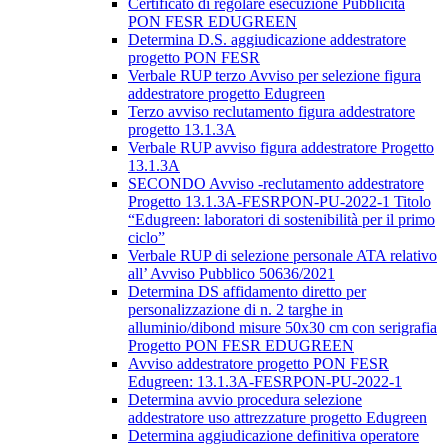
Certificato di regolare esecuzione Pubblicità
PON FESR EDUGREEN
Determina D.S. aggiudicazione addestratore
progetto PON FESR
Verbale RUP terzo Avviso per selezione figura
addestratore progetto Edugreen
Terzo avviso reclutamento figura addestratore
progetto 13.1.3A
Verbale RUP avviso figura addestratore Progetto
13.1.3A
SECONDO Avviso -reclutamento addestratore
Progetto 13.1.3A-FESRPON-PU-2022-1 Titolo
“Edugreen: laboratori di sostenibilità per il primo
ciclo”
Verbale RUP di selezione personale ATA relativo
all’ Avviso Pubblico 50636/2021
Determina DS affidamento diretto per
personalizzazione di n. 2 targhe in
alluminio/dibond misure 50x30 cm con serigrafia
Progetto PON FESR EDUGREEN
Avviso addestratore progetto PON FESR
Edugreen: 13.1.3A-FESRPON-PU-2022-1
Determina avvio procedura selezione
addestratore uso attrezzature progetto Edugreen
Determina aggiudicazione definitiva operatore