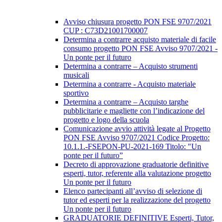
Avviso chiusura progetto PON FSE 9707/2021
CUP : C73D21001700007
Determina a contrarre acquisto materiale di facile
consumo progetto PON FSE Avviso 9707/2021 -
Un ponte per il futuro
Determina a contrarre – Acquisto strumenti
musicali
Determina a contrarre - Acquisto materiale
sportivo
Determina a contrarre – Acquisto targhe
pubblicitarie e magliette con l’indicazione del
progetto e logo della scuola
Comunicazione avvio attività legate al Progetto
PON FSE Avviso 9707/2021 Codice Progetto:
10.1.1.-FSEPON-PU-2021-169 Titolo: "Un
ponte per il futuro”
Decreto di approvazione graduatorie definitive
esperti, tutor, referente alla valutazione progetto
Un ponte per il futuro
Elenco partecipanti all’avviso di selezione di
tutor ed esperti per la realizzazione del progetto
Un ponte per il futuro
GRADUATORIE DEFINITIVE Esperti, Tutor,