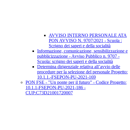
AVVISO INTERNO PERSONALE ATA
PON AVVISO N. 9707/2021 - Scuola :
Scrigno dei saperi e della socialità
Informazione, comunicazione, sensibilizzazione e
pubblicizzazione - Avviso Pubblico n. 9707 -
Scuola: scrigno dei saperi e della socialità
Determina dirigenziale relativa all’avvio delle
procedure per la selezione del personale Progetto:
10.1.1.-FSEPON-PU-2021-169
PON FSE - "Un ponte per il futuro” - Codice Progetto:
10.1.1-FSEPON-PU-2021-186 -
CUP:C73D21001720007