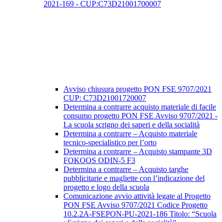
2021-169 - CUP:C73D21001700007
Avviso chiusura progetto PON FSE 9707/2021
CUP: C73D21001720007
Determina a contrarre acquisto materiale di facile
consumo progetto PON FSE Avviso 9707/2021 -
La scuola scrigno dei saperi e della socialità
Determina a contrarre – Acquisto materiale
tecnico-specialistico per l’orto
Determina a contrarre – Acquisto stampante 3D
FOKOOS ODIN-5 F3
Determina a contrarre – Acquisto targhe
pubblicitarie e magliette con l’indicazione del
progetto e logo della scuola
Comunicazione avvio attività legate al Progetto
PON FSE Avviso 9707/2021 Codice Progetto
10.2.2A-FSEPON-PU-2021-186 Titolo: “Scuola