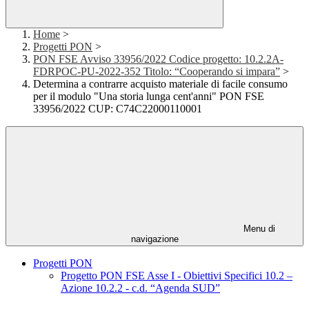
Home
>
Progetti PON
>
PON FSE Avviso 33956/2022 Codice progetto: 10.2.2A-
FDRPOC-PU-2022-352 Titolo: “Cooperando si impara”
>
Determina a contrarre acquisto materiale di facile consumo
per il modulo "Una storia lunga cent'anni" PON FSE
33956/2022 CUP: C74C22000110001
Menu di
navigazione
Progetti PON
Progetto PON FSE Asse I - Obiettivi Specifici 10.2 –
Azione 10.2.2 - c.d. “Agenda SUD”