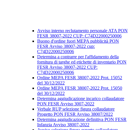
Avviso interno reclutamento personale ATA PON
FESR 38007-2022 CUP: C74D22000250006
Buono d'ordine fuori MEPA pubblicità PON
FESR Avviso 38007-2022 cup:
C74D22000250006
Determina a contrarre per l'affidamento della
fornitura di targhe ed etichette di inventario PON
FESR Avviso 38007-2022 CUP:
C74D22000250006
Ordine MEPA FESR 38007-2022 Prot. 15052
del 30/12/2022
Ordine MEPA FESR 38007-2022 Prot. 15050
del 30/12/2022
Determina aggiudicazione incarico collaudatore
PON FESR Avviso 3007-2022
Verbale RUP selezione figura collaudatore
Progetto PON FESR Avviso 38007/2022
Determina aggiudicazione definitiva PON FESR
Infanzia Avviso 38007-2022
Avviso selezione figura esperto collaudatore