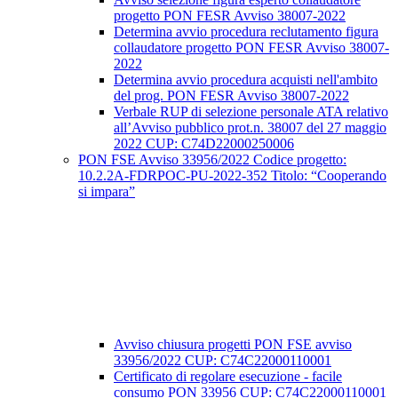
progetto PON FESR Avviso 38007-2022
Determina avvio procedura reclutamento figura
collaudatore progetto PON FESR Avviso 38007-
2022
Determina avvio procedura acquisti nell'ambito
del prog. PON FESR Avviso 38007-2022
Verbale RUP di selezione personale ATA relativo
all’Avviso pubblico prot.n. 38007 del 27 maggio
2022 CUP: C74D22000250006
PON FSE Avviso 33956/2022 Codice progetto:
10.2.2A-FDRPOC-PU-2022-352 Titolo: “Cooperando
si impara”
Avviso chiusura progetti PON FSE avviso
33956/2022 CUP: C74C22000110001
Certificato di regolare esecuzione - facile
consumo PON 33956 CUP: C74C22000110001