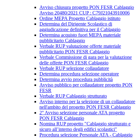
Avviso chiusura progetto PON FESR Cablaggio
Avviso 20480/2021 CUP : C79J21043910006
Ordine MEPA Progetto Cablaggio istituto
Determina del Dirigente Scolastico di
aggiudicazione definitiva per il Cablaggio
Determina acquisto fuori MEPA materiale
pubblicitario Cablaggio
Verbale RUP valutazione offerte materiale
pubblicitario PON FESR Cablaggio
Verbale Commissione di gara per la valutazione
delle offerte PON FESR Cablaggio
Verbale RUP selezione collaudatore
Determina procedura selezione operatore
Determina avvio procedura pubblicità
Avviso pubblico per collaudatore progetto PON
FESR
Verbale RUP Cablaggio strutturato
Avviso interno per la selezione di un collaudatore
nell'ambito del progetto PON FESR Cablaggio
2° Avviso selezione personale ATA progetto
PON FESR Cablaggio
Nomina RUP progetto "Cablaggio strutturato e
sicuro all’interno degli edifici scolastici"
Procedura selezione Personale ATA - Cablaggio