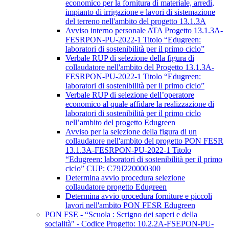
economico per la fornitura di materiale, arredi,
impianto di irrigazione e lavori di sistemazione
del terreno nell'ambito del progetto 13.1.3A
Avviso interno personale ATA Progetto 13.1.3A-
FESRPON-PU-2022-1 Titolo “Edugreen:
laboratori di sostenibilità per il primo ciclo”
Verbale RUP di selezione della figura di
collaudatore nell'ambito del Progetto 13.1.3A-
FESRPON-PU-2022-1 Titolo “Edugreen:
laboratori di sostenibilità per il primo ciclo”
Verbale RUP di selezione dell’operatore
economico al quale affidare la realizzazione di
laboratori di sostenibilità per il primo ciclo
nell’ambito del progetto Edugreen
Avviso per la selezione della figura di un
collaudatore nell'ambito del progetto PON FESR
13.1.3A-FESRPON-PU-2022-1 Titolo
“Edugreen: laboratori di sostenibilità per il primo
ciclo” CUP: C79J220000300
Determina avvio procedura selezione
collaudatore progetto Edugreen
Determina avvio procedura forniture e piccoli
lavori nell'ambito PON FESR Edugreen
PON FSE - “Scuola : Scrigno dei saperi e della
socialità" - Codice Progetto: 10.2.2A-FSEPON-PU-