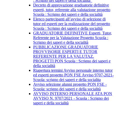
: Scrigno dei saperi e della socialità"
Decreto di approvazione graduatorie definitive
esperti, tutor, referente alla valutazione progetto
Scuola : Scrigno dei saperi e della socialità
Elenco partecipanti all’avviso di selezione di
tutor ed esperti per la realizzazione del progetto
Scuola : Scrigno dei saperi e della socialità
GRADUATORIE DEFINITIVE Esperti, Tutor,
Referente per la Valutazione Progetto Scuola :
Scrigno dei saperi e della socialità
PUBBLICAZIONE GRADUATORIE
PROVVISORIE ESPERTI E TUTOR
REFERENTE PER LA VALUTAZ.
PROGETTI PON Scuola : Scrigno dei saperi e
della socialità
Riapertura termini Avviso personale interno tutor
ed esperti progetto PON FSE Avviso 9707-2021-
Scuola: scrigno dei saperi e della socialita
Avviso selezione alunni progetto PON FSE -
Scuola: scrigno dei saperi e della socialità
AVVISO INTERNO PERSONALE ATA PON
AVVISO N. 9707/2021 - Scuola : Scrigno dei
saperi e della socialità