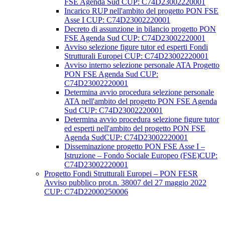
FSE Agenda Sud CUP: C74D23002220001
Incarico RUP nell'ambito del progetto PON FSE
Asse I CUP: C74D23002220001
Decreto di assunzione in bilancio progetto PON
FSE Agenda Sud CUP: C74D23002220001
Avviso selezione figure tutor ed esperti Fondi
Strutturali Europei CUP: C74D23002220001
Avviso interno selezione personale ATA Progetto
PON FSE Agenda Sud CUP:
C74D23002220001
Determina avvio procedura selezione personale
ATA nell'ambito del progetto PON FSE Agenda
Sud CUP: C74D23002220001
Determina avvio procedura selezione figure tutor
ed esperti nell'ambito del progetto PON FSE
Agenda SudCUP: C74D23002220001
Disseminazione progetto PON FSE Asse I –
Istruzione – Fondo Sociale Europeo (FSE)CUP:
C74D23002220001
Progetto Fondi Strutturali Europei – PON FESR
Avviso pubblico prot.n. 38007 del 27 maggio 2022
CUP: C74D22000250006