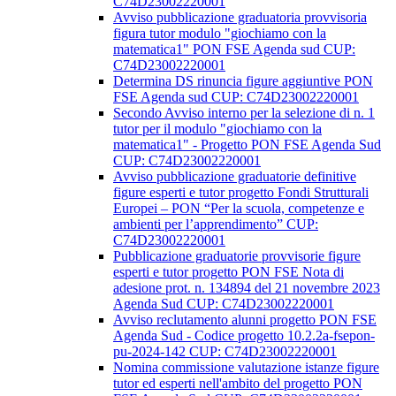
C74D23002220001
Avviso pubblicazione graduatoria provvisoria
figura tutor modulo "giochiamo con la
matematica1" PON FSE Agenda sud CUP:
C74D23002220001
Determina DS rinuncia figure aggiuntive PON
FSE Agenda sud CUP: C74D23002220001
Secondo Avviso interno per la selezione di n. 1
tutor per il modulo "giochiamo con la
matematica1" - Progetto PON FSE Agenda Sud
CUP: C74D23002220001
Avviso pubblicazione graduatorie definitive
figure esperti e tutor progetto Fondi Strutturali
Europei – PON “Per la scuola, competenze e
ambienti per l’apprendimento” CUP:
C74D23002220001
Pubblicazione graduatorie provvisorie figure
esperti e tutor progetto PON FSE Nota di
adesione prot. n. 134894 del 21 novembre 2023
Agenda Sud CUP: C74D23002220001
Avviso reclutamento alunni progetto PON FSE
Agenda Sud - Codice progetto 10.2.2a-fsepon-
pu-2024-142 CUP: C74D23002220001
Nomina commissione valutazione istanze figure
tutor ed esperti nell'ambito del progetto PON