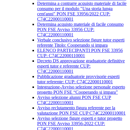
Determina a contrarre acquisto materiale di facile
consumo per il modulo "Una storia lunga
cent'anni" PON FSE 33956/2022 CUP:
C74C22000110001
Determina acquisto materiale di facile consumo
PON FSE Avviso 33956 CUP:
C74C22000110001
Verbale conclusivo selezione figure tutor esperti
referente Titolo: Cooperando si impara
ELENCO PARTECIPANTI PON FSE 33956
CUP: C74C22000110001
Decreto DS approvazione graduatorie definitive
esperti tutor e referente CUP:
C74C22000110001
Pubblicazione graduatorie provvisorie esperti
tutor referente: CUP: C74C22000110001
Integrazione-Avviso selezione personale esperto
progetto PON FSE “Cooperando si impara”
Avviso selezione alunni PON FSE CUP
C74C22000110001
Avviso reclutamento figura referente per la
valutazione PON FSE CUP C74C22000110001
Avviso selezione figure esperti e tutor progetto
PON FSE Avviso 33956-2022 CUP:
C74C22000110001