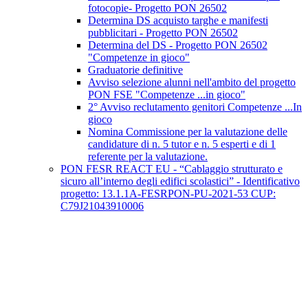
fotocopie- Progetto PON 26502
Determina DS acquisto targhe e manifesti
pubblicitari - Progetto PON 26502
Determina del DS - Progetto PON 26502
"Competenze in gioco"
Graduatorie definitive
Avviso selezione alunni nell'ambito del progetto
PON FSE "Competenze ...in gioco"
2° Avviso reclutamento genitori Competenze ...In
gioco
Nomina Commissione per la valutazione delle
candidature di n. 5 tutor e n. 5 esperti e di 1
referente per la valutazione.
PON FESR REACT EU - “Cablaggio strutturato e
sicuro all’interno degli edifici scolastici” - Identificativo
progetto: 13.1.1A-FESRPON-PU-2021-53 CUP:
C79J21043910006