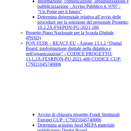
Informazione, comunicazione, sensibilizzazione e
pubblicizzazione - Avviso Pubblico n. 9707 -
“Un Ponte per il futuro”
Determina dirigenziale relativa all’avvio delle
procedure per la selezione del personale Progetto:
10.2.2A-FSEPON-PU-2021-186
Progetto Piano Nazionale per la Scuola Digitale
(PNSD)
PON FESR – REACT EU - Azione 13.1.2 “Digital
Board: trasformazione digitale nella didattica e
nell'organizzazione” - CODICE PROGETTO:
13.1.2A-FESRPON-PU-2021-400 CODICE CUP:
C79J21045740006
Avviso di chiusura progetto Fondi Strutturali
Europei CUP : C79J21045740006
Determina acquisto fuori MEPA materiale
pubblicitario Digital Board