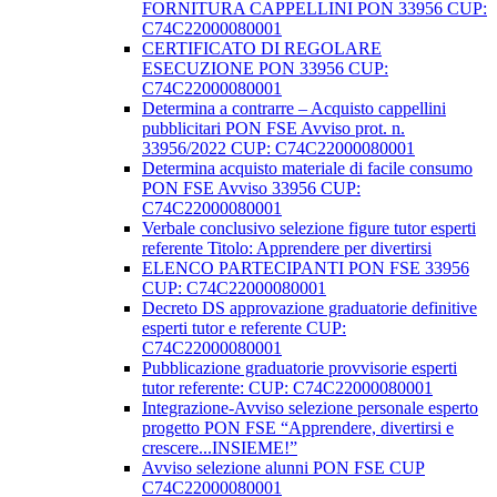
FORNITURA CAPPELLINI PON 33956 CUP:
C74C22000080001
CERTIFICATO DI REGOLARE
ESECUZIONE PON 33956 CUP:
C74C22000080001
Determina a contrarre – Acquisto cappellini
pubblicitari PON FSE Avviso prot. n.
33956/2022 CUP: C74C22000080001
Determina acquisto materiale di facile consumo
PON FSE Avviso 33956 CUP:
C74C22000080001
Verbale conclusivo selezione figure tutor esperti
referente Titolo: Apprendere per divertirsi
ELENCO PARTECIPANTI PON FSE 33956
CUP: C74C22000080001
Decreto DS approvazione graduatorie definitive
esperti tutor e referente CUP:
C74C22000080001
Pubblicazione graduatorie provvisorie esperti
tutor referente: CUP: C74C22000080001
Integrazione-Avviso selezione personale esperto
progetto PON FSE “Apprendere, divertirsi e
crescere...INSIEME!”
Avviso selezione alunni PON FSE CUP
C74C22000080001