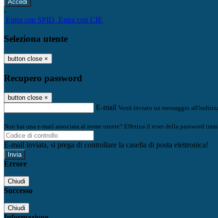
-
Entra con SPID
Entra con CIE
Seleziona utente
button close
×
Recupero password
button close
×
E-mail
Verrà inviato un messaggio all'indirizz
Non hai una e-mail associata al nome utente? Effettua il reset della password tram
E-mail inviata, si prega di controllare la casella di posta elettronica!
Errore
Chiudi
Successo
Chiudi
Informazione