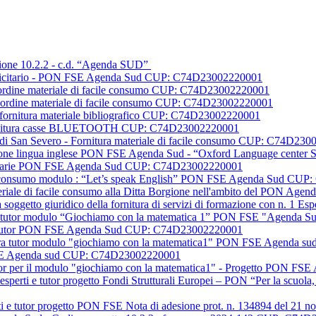
Azione 10.2.2 - c.d. “Agenda SUD”
ubblicitario - PON FSE Agenda Sud CUP: C74D23002220001
e I ordine materiale di facile consumo CUP: C74D23002220001
e II ordine materiale di facile consumo CUP: C74D23002220001
dit fornitura materiale bibliografico CUP: C74D23002220001
cs fornitura casse BLUETOOTH CUP: C74D23002220001
sic di San Severo - Fornitura materiale di facile consumo CUP: C74D23
ormazione lingua inglese PON FSE Agenda Sud - “Oxford Language cent
blicitarie PON FSE Agenda Sud CUP: C74D23002220001
acile consumo modulo : “Let’s speak English” PON FSE Agenda Sud C
ateriale di facile consumo alla Ditta Borgione nell'ambito del PON 
a soggetto giuridico della fornitura di servizi di formazione con n. 
igura tutor modulo “Giochiamo con la matematica 1” PON FSE "Agend
ti e tutor PON FSE Agenda Sud CUP: C74D23002220001
figura tutor modulo "giochiamo con la matematica1" PON FSE Agenda
 FSE Agenda sud CUP: C74D23002220001
 tutor per il modulo "giochiamo con la matematica1" - Progetto PO
 esperti e tutor progetto Fondi Strutturali Europei – PON “Per la scuo
perti e tutor progetto PON FSE Nota di adesione prot. n. 134894 de