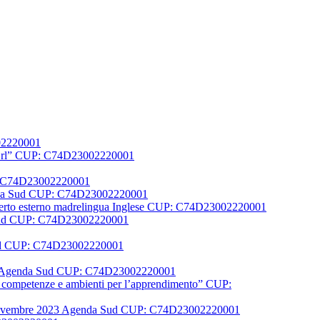
002220001
er Srl” CUP: C74D23002220001
UP: C74D23002220001
Agenda Sud CUP: C74D23002220001
1 Esperto esterno madrelingua Inglese CUP: C74D23002220001
a Sud CUP: C74D23002220001
 sud CUP: C74D23002220001
N FSE Agenda Sud CUP: C74D23002220001
la, competenze e ambienti per l’apprendimento” CUP:
l 21 novembre 2023 Agenda Sud CUP: C74D23002220001