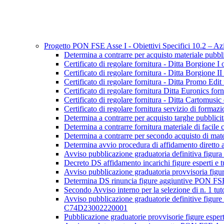
Progetto PON FSE Asse I - Obiettivi Specifici 10.2 – 
Determina a contrarre per acquisto materiale p
Certificato di regolare fornitura - Ditta Borgion
Certificato di regolare fornitura - Ditta Borgion
Certificato di regolare fornitura - Ditta Promo E
Certificato di regolare fornitura Ditta Euroni
Certificato di regolare fornitura - Ditta Cartomu
Certificato di regolare fornitura servizio di f
Determina a contrarre per acquisto targhe pub
Determina a contrarre fornitura materiale di f
Determina a contrarre per secondo acquisto di m
Determina avvio procedura di affidamento diretto 
Avviso pubblicazione graduatoria definitiva f
Decreto DS affidamento incarichi figure esper
Avviso pubblicazione graduatoria provvisoria 
Determina DS rinuncia figure aggiuntive PON
Secondo Avviso interno per la selezione di n. 1
Avviso pubblicazione graduatorie definitive figure
C74D23002220001
Pubblicazione graduatorie provvisorie figure es