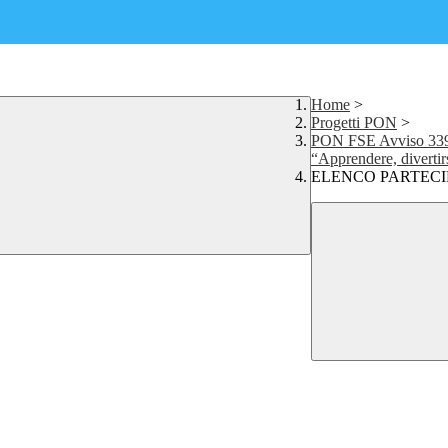
Home
>
Progetti PON
>
PON FSE Avviso 339
“Apprendere, divertir
ELENCO PARTECIP