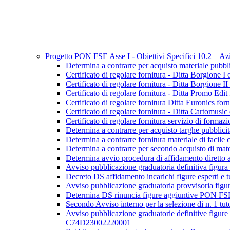
Progetto PON FSE Asse I - Obiettivi Specifici 10.2 – 
Determina a contrarre per acquisto materiale p
Certificato di regolare fornitura - Ditta Borgion
Certificato di regolare fornitura - Ditta Borgion
Certificato di regolare fornitura - Ditta Promo E
Certificato di regolare fornitura Ditta Euroni
Certificato di regolare fornitura - Ditta Cartomu
Certificato di regolare fornitura servizio di f
Determina a contrarre per acquisto targhe pub
Determina a contrarre fornitura materiale di f
Determina a contrarre per secondo acquisto di m
Determina avvio procedura di affidamento diretto 
Avviso pubblicazione graduatoria definitiva f
Decreto DS affidamento incarichi figure esper
Avviso pubblicazione graduatoria provvisoria 
Determina DS rinuncia figure aggiuntive PON
Secondo Avviso interno per la selezione di n. 1
Avviso pubblicazione graduatorie definitive figure
C74D23002220001