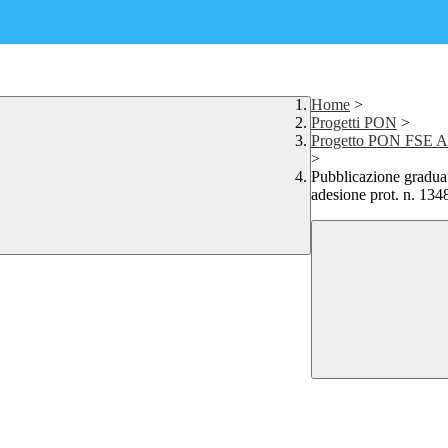
Home
>
Progetti PON
>
Progetto PON FSE Ass
>
Pubblicazione graduat
adesione prot. n. 1