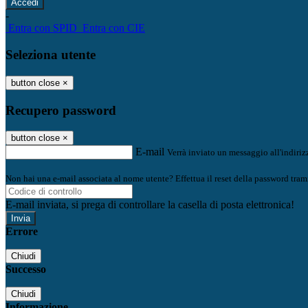
-
Entra con SPID
Entra con CIE
Seleziona utente
button close
×
Recupero password
button close
×
E-mail
Verrà inviato un messaggio all'indirizz
Non hai una e-mail associata al nome utente? Effettua il reset della password tram
E-mail inviata, si prega di controllare la casella di posta elettronica!
Errore
Chiudi
Successo
Chiudi
Informazione