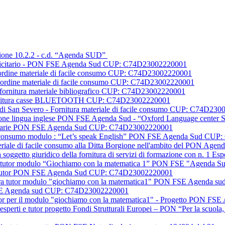
Azione 10.2.2 - c.d. “Agenda SUD”
ubblicitario - PON FSE Agenda Sud CUP: C74D23002220001
e I ordine materiale di facile consumo CUP: C74D23002220001
e II ordine materiale di facile consumo CUP: C74D23002220001
dit fornitura materiale bibliografico CUP: C74D23002220001
cs fornitura casse BLUETOOTH CUP: C74D23002220001
sic di San Severo - Fornitura materiale di facile consumo CUP: C74D23
ormazione lingua inglese PON FSE Agenda Sud - “Oxford Language cent
blicitarie PON FSE Agenda Sud CUP: C74D23002220001
acile consumo modulo : “Let’s speak English” PON FSE Agenda Sud C
ateriale di facile consumo alla Ditta Borgione nell'ambito del PON 
a soggetto giuridico della fornitura di servizi di formazione con n. 
igura tutor modulo “Giochiamo con la matematica 1” PON FSE "Agend
ti e tutor PON FSE Agenda Sud CUP: C74D23002220001
figura tutor modulo "giochiamo con la matematica1" PON FSE Agenda
 FSE Agenda sud CUP: C74D23002220001
 tutor per il modulo "giochiamo con la matematica1" - Progetto PO
 esperti e tutor progetto Fondi Strutturali Europei – PON “Per la scuo