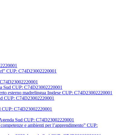
002220001
er Srl” CUP: C74D23002220001
UP: C74D23002220001
Agenda Sud CUP: C74D23002220001
1 Esperto esterno madrelingua Inglese CUP: C74D23002220001
a Sud CUP: C74D23002220001
 sud CUP: C74D23002220001
N FSE Agenda Sud CUP: C74D23002220001
la, competenze e ambienti per l’apprendimento” CUP: