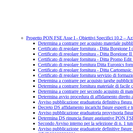
Progetto PON FSE Asse I - Obiettivi Specifici 10.2 – 
Determina a contrarre per acquisto materiale p
Certificato di regolare fornitura - Ditta Borgion
Certificato di regolare fornitura - Ditta Borgion
Certificato di regolare fornitura - Ditta Promo E
Certificato di regolare fornitura Ditta Euroni
Certificato di regolare fornitura - Ditta Cartomu
Certificato di regolare fornitura servizio di f
Determina a contrarre per acquisto targhe pub
Determina a contrarre fornitura materiale di f
Determina a contrarre per secondo acquisto di m
Determina avvio procedura di affidamento diretto 
Avviso pubblicazione graduatoria definitiva f
Decreto DS affidamento incarichi figure esper
Avviso pubblicazione graduatoria provvisoria 
Determina DS rinuncia figure aggiuntive PON
Secondo Avviso interno per la selezione di n. 1
Avviso pubblicazione graduatorie definitive figure