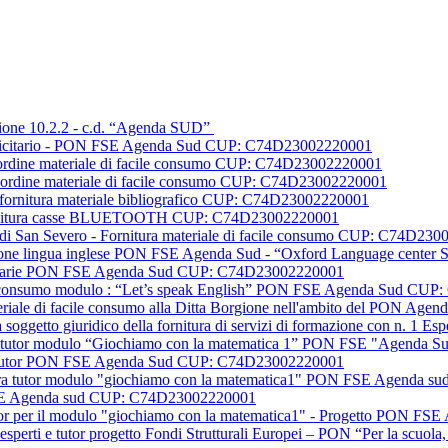
Azione 10.2.2 - c.d. “Agenda SUD”
ubblicitario - PON FSE Agenda Sud CUP: C74D23002220001
e I ordine materiale di facile consumo CUP: C74D23002220001
e II ordine materiale di facile consumo CUP: C74D23002220001
dit fornitura materiale bibliografico CUP: C74D23002220001
cs fornitura casse BLUETOOTH CUP: C74D23002220001
sic di San Severo - Fornitura materiale di facile consumo CUP: C74D23
ormazione lingua inglese PON FSE Agenda Sud - “Oxford Language cent
blicitarie PON FSE Agenda Sud CUP: C74D23002220001
acile consumo modulo : “Let’s speak English” PON FSE Agenda Sud C
ateriale di facile consumo alla Ditta Borgione nell'ambito del PON 
a soggetto giuridico della fornitura di servizi di formazione con n. 
igura tutor modulo “Giochiamo con la matematica 1” PON FSE "Agend
ti e tutor PON FSE Agenda Sud CUP: C74D23002220001
figura tutor modulo "giochiamo con la matematica1" PON FSE Agenda
 FSE Agenda sud CUP: C74D23002220001
 tutor per il modulo "giochiamo con la matematica1" - Progetto PO
 esperti e tutor progetto Fondi Strutturali Europei – PON “Per la scuo