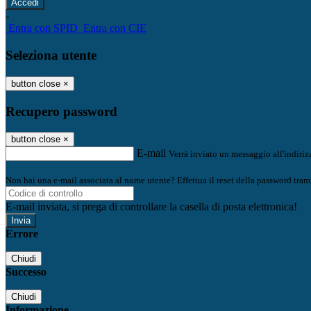
-
Entra con SPID
Entra con CIE
Seleziona utente
button close
×
Recupero password
button close
×
E-mail
Verrà inviato un messaggio all'indirizz
Non hai una e-mail associata al nome utente? Effettua il reset della password tram
E-mail inviata, si prega di controllare la casella di posta elettronica!
Errore
Chiudi
Successo
Chiudi
Informazione