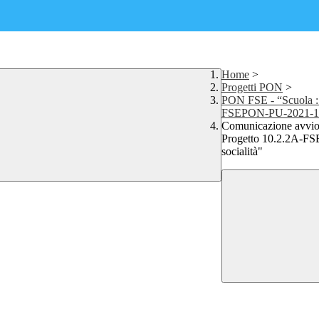
Home
>
Progetti PON
>
PON FSE - “Scuola : S
FSEPON-PU-2021-1
Comunicazione avvio 
Progetto 10.2.2A-FSE
socialità"