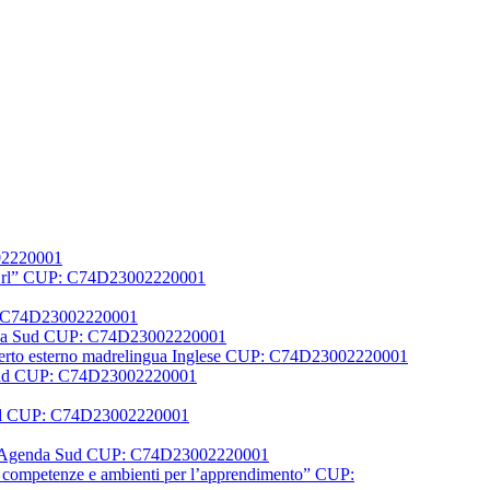
002220001
er Srl” CUP: C74D23002220001
UP: C74D23002220001
Agenda Sud CUP: C74D23002220001
1 Esperto esterno madrelingua Inglese CUP: C74D23002220001
a Sud CUP: C74D23002220001
 sud CUP: C74D23002220001
N FSE Agenda Sud CUP: C74D23002220001
la, competenze e ambienti per l’apprendimento” CUP: