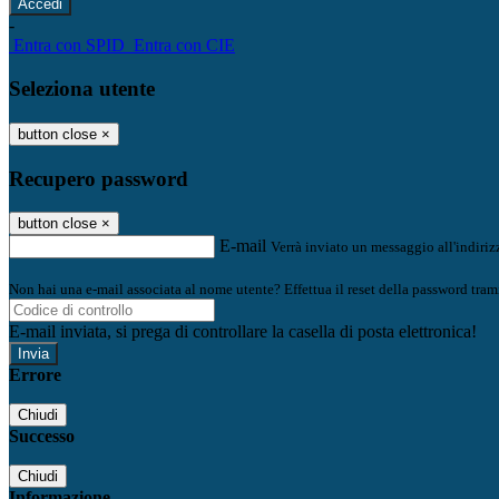
-
Entra con SPID
Entra con CIE
Seleziona utente
button close
×
Recupero password
button close
×
E-mail
Verrà inviato un messaggio all'indirizz
Non hai una e-mail associata al nome utente? Effettua il reset della password tram
E-mail inviata, si prega di controllare la casella di posta elettronica!
Errore
Chiudi
Successo
Chiudi
Informazione