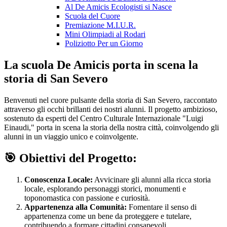
Al De Amicis Ecologisti si Nasce
Scuola del Cuore
Premiazione M.I.U.R.
Mini Olimpiadi al Rodari
Poliziotto Per un Giorno
La scuola De Amicis porta in scena la
storia di San Severo
Benvenuti nel cuore pulsante della storia di San Severo, raccontato
attraverso gli occhi brillanti dei nostri alunni. Il progetto ambizioso,
sostenuto da esperti del Centro Culturale Internazionale "Luigi
Einaudi," porta in scena la storia della nostra città, coinvolgendo gli
alunni in un viaggio unico e coinvolgente.
🎯 Obiettivi del Progetto:
Conoscenza Locale:
Avvicinare gli alunni alla ricca storia
locale, esplorando personaggi storici, monumenti e
toponomastica con passione e curiosità.
Appartenenza alla Comunità:
Fomentare il senso di
appartenenza come un bene da proteggere e tutelare,
contribuendo a formare cittadini consapevoli.