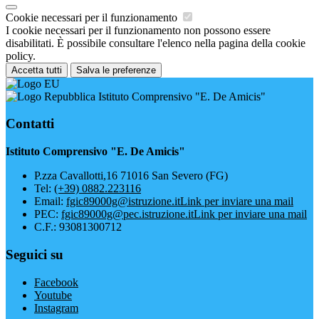
Cookie necessari per il funzionamento
I cookie necessari per il funzionamento non possono essere
disabilitati. È possibile consultare l'elenco nella pagina della cookie
policy.
Accetta tutti
Salva le preferenze
Istituto Comprensivo "E. De Amicis"
Contatti
Istituto Comprensivo "E. De Amicis"
P.zza Cavallotti,16 71016 San Severo (FG)
Tel:
(+39) 0882.223116
Email:
fgic89000g@istruzione.it
Link per inviare una mail
PEC:
fgic89000g@pec.istruzione.it
Link per inviare una mail
C.F.: 93081300712
Seguici su
Facebook
Youtube
Instagram